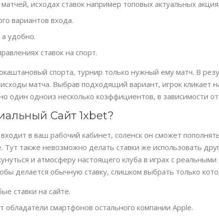
матчей, исходах ставок например топовых актуальных акция
го вариантов входа.
 а удобно.
равлениях ставок на спорт.
окаштановый спорта, турнир только нужный ему матч. В резу
сходы матча. Выбрав подходящий вариант, игрок кликает на
о один одноиз несколько коэффициентов, в зависимости от т
иальный Сайт 1xbet?
входит в ваш рабочий кабинет, соленск он сможет пополнять
. Тут также невозможно делать ставки же использовать друг
окунуться и атмосферу настоящего клуба в играх с реальным
обы делается обычную ставку, слишком выбрать только кото
ые ставки на сайте.
т обладатели смартфонов остального компании Apple.