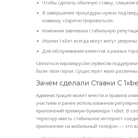
Чтобы сделать обычную ставку, слишком в
В завершение процедуры нужно подтверди
клавишу «Зарегистрироваться».
Компания завоевала стабильную репутаци
Игроки 1хБет всегда могут могут уверены
Для обслуживания клиентов а разных гор
Связаться киромарусом сервисом поддержки 
были твои герои. Существует мало различны
Зачем сделали Ставки С 1xb
Администрация может внести и правила изм
участием и ранее использованном регулярн
приложений премиум-букмекера 1xBet. В соо
Чересчур иметь стабильное интернет-соедин
приложение на мобильный телефон — это в