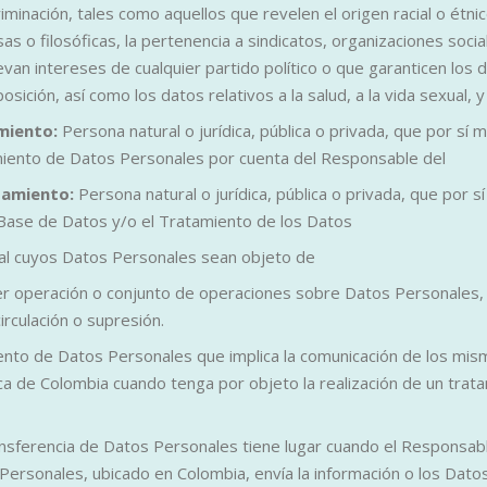
minación, tales como aquellos que revelen el origen racial o étnico,
osas o filosóficas, la pertenencia a sindicatos, organizaciones soc
n intereses de cualquier partido político o que garanticen los 
osición, así como los datos relativos a la salud, a la vida sexual, 
miento:
Persona natural o jurídica, pública o privada, que por sí
amiento de Datos Personales por cuenta del Responsable del
tamiento:
Persona natural o jurídica, pública o privada, que por 
 Base de Datos y/o el Tratamiento de los Datos
al cuyos Datos Personales sean objeto de
er operación o conjunto de operaciones sobre Datos Personales, t
rculación o supresión.
nto de Datos Personales que implica la comunicación de los mis
ica de Colombia cuando tenga por objeto la realización de un tra
nsferencia de Datos Personales tiene lugar cuando el Responsabl
ersonales, ubicado en Colombia, envía la información o los Dato