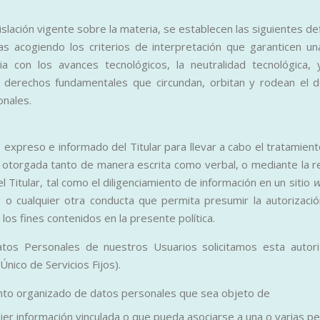
slación vigente sobre la materia, se establecen las siguientes def
s acogiendo los criterios de interpretación que garanticen una
ia con los avances tecnológicos, la neutralidad tecnológica,
s derechos fundamentales que circundan, orbitan y rodean el
onales.
 expreso e informado del Titular para llevar a cabo el tratamien
 otorgada tanto de manera escrita como verbal, o mediante la r
l Titular, tal como el diligenciamiento de información en un sitio
w
, o cualquier otra conducta que permita presumir la autorizaci
os fines contenidos en la presente política.
tos Personales de nuestros Usuarios solicitamos esta autor
Único de Servicios Fijos).
nto organizado de datos personales que sea objeto de
ier información vinculada o que pueda asociarse a una o varias p