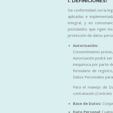
I. DEFINICIONES:
De conformidad con la legi
aplicadas e implementada
integral, y en consonanc
postulados que rigen lo
protección de datos pers
Autorización:
Consentimiento previo,
Autorización podrá ser
inequívoca por parte de
formulario de registro
Datos Personales para l
Para el manejo de Da
contratación (Contrato 
Base de Datos:
Conju
Dato Personal:
Cualqu