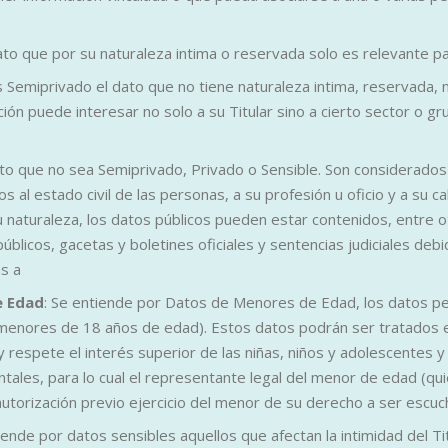
ato que por su naturaleza intima o reservada solo es relevante par
 Semiprivado el dato que no tiene naturaleza intima, reservada, n
ión puede interesar no solo a su Titular sino a cierto sector o g
ato que no sea Semiprivado, Privado o Sensible. Son considerados
vos al estado civil de las personas, a su profesión u oficio y a su 
u naturaleza, los datos públicos pueden estar contenidos, entre o
úblicos, gacetas y boletines oficiales y sentencias judiciales de
s a
e Edad
: Se entiende por Datos de Menores de Edad, los datos per
menores de 18 años de edad). Estos datos podrán ser tratados e
 respete el interés superior de las niñas, niños y adolescentes y
ales, para lo cual el representante legal del menor de edad (quie
autorización previo ejercicio del menor de su derecho a ser escuc
iende por datos sensibles aquellos que afectan la intimidad del Ti