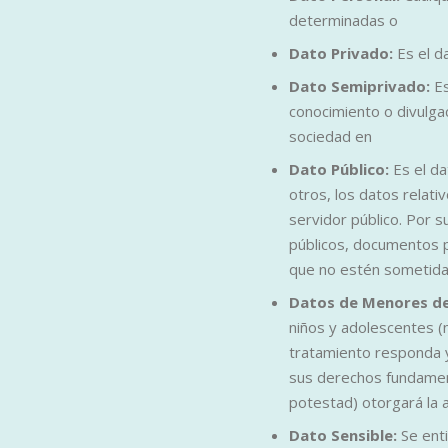
determinadas o
Dato Privado:
Es el d
Dato Semiprivado:
Es
conocimiento o divulgac
sociedad en
Dato Público:
Es el d
otros, los datos relati
servidor público. Por s
públicos, documentos p
que no estén sometida
Datos de Menores d
niños y adolescentes (
tratamiento responda y
sus derechos fundament
potestad) otorgará la 
Dato Sensible:
Se ent