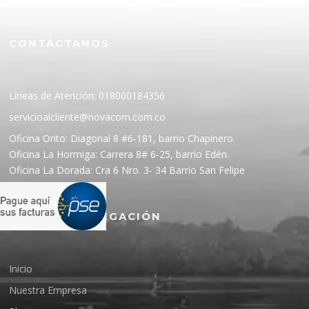
CONTÁCTANOS
Líneas de Atención: 018000184356
servicioalcliente@novacom.com.co
Oficina Orito: Diagonal 8 #6-181, barrio Chapinero.
Oficina La Hormiga: Carrera 8# 6-25, barrio Edén.
Oficina La Dorada: Cra 6 Nro. 3- 34 Barrio San Felipe
MENÚ DE NAVEGACIÓN
Inicio
Nuestra Empresa