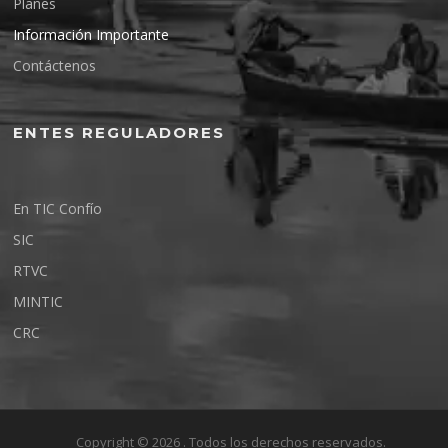
Planes
Información Importante
Contáctenos
ENTES REGULADORES
En TIC Confío
SIC
RTVC
MINTIC
CRC
Copyright © 2026 . Todos los derechos reservados.