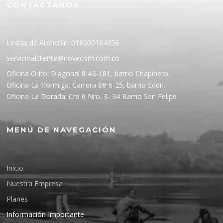
CONTÁCTANOS
Líneas de Atención: 018000184356
servicioalcliente@novacom.com.co
Oficina Orito: Diagonal 8 #6-181, barrio Chapinero.
Oficina La Hormiga: Carrera 8# 6-25, barrio Edén.
Oficina La Dorada: Cra 6 Nro. 3- 34 Barrio San Felipe
MENÚ DE NAVEGACIÓN
Inicio
Nuestra Empresa
Planes
Información Importante