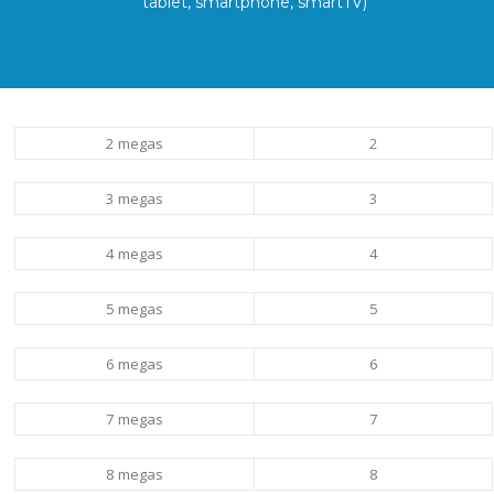
tablet, smartphone, smartTV)
2 megas
2
3 megas
3
4 megas
4
5 megas
5
6 megas
6
7 megas
7
8 megas
8