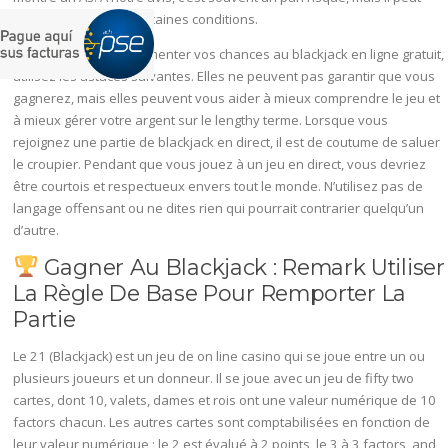
être judicieux dans certaines conditions.
Si vous souhaitez augmenter vos chances au blackjack en ligne gratuit,
utilisez les astuces suivantes. Elles ne peuvent pas garantir que vous
gagnerez, mais elles peuvent vous aider à mieux comprendre le jeu et
à mieux gérer votre argent sur le lengthy terme. Lorsque vous
rejoignez une partie de blackjack en direct, il est de coutume de saluer
le croupier. Pendant que vous jouez à un jeu en direct, vous devriez
être courtois et respectueux envers tout le monde. N’utilisez pas de
langage offensant ou ne dites rien qui pourrait contrarier quelqu’un
d’autre.
Gagner Au Blackjack : Remark Utiliser
La Règle De Base Pour Remporter La
Partie
Le 21 (Blackjack) est un jeu de on line casino qui se joue entre un ou
plusieurs joueurs et un donneur. Il se joue avec un jeu de fifty two
cartes, dont 10, valets, dames et rois ont une valeur numérique de 10
factors chacun. Les autres cartes sont comptabilisées en fonction de
leur valeur numérique ; le 2 est évalué à 2 points, le 3 à 3 factors, and