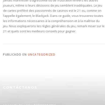
jamais manifester d’agressivité ou de frustration envers les autres
joueurs, même si leurs décisions de jeu semblent inadéquates. Le jeu
de cartes préféré des passionnés de casinos est le 21 ou, comme on
l’appelle également, le Blackjack. Dans ce guide, vous trouverez toutes
les informations nécessaires à la compréhension et à la maîtrise du
jeu. Nous expliquerons les règles générales du jeu, remark miser sur le
21 et quels sont les meilleurs conseils pour gagner.
PUBLICADO EN
UNCATEGORIZED
CONTÁCTANOS