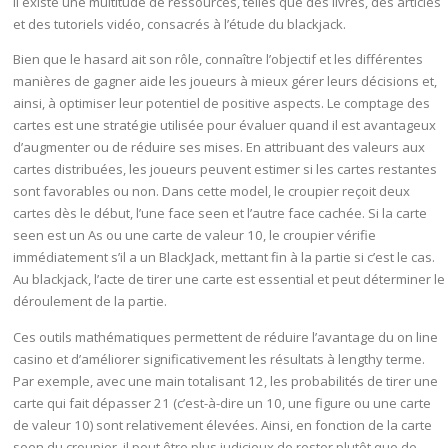
il existe une multitude de ressources, telles que des livres, des articles
et des tutoriels vidéo, consacrés à l’étude du blackjack.
Bien que le hasard ait son rôle, connaître l’objectif et les différentes
manières de gagner aide les joueurs à mieux gérer leurs décisions et,
ainsi, à optimiser leur potentiel de positive aspects. Le comptage des
cartes est une stratégie utilisée pour évaluer quand il est avantageux
d’augmenter ou de réduire ses mises. En attribuant des valeurs aux
cartes distribuées, les joueurs peuvent estimer si les cartes restantes
sont favorables ou non. Dans cette model, le croupier reçoit deux
cartes dès le début, l’une face seen et l’autre face cachée. Si la carte
seen est un As ou une carte de valeur 10, le croupier vérifie
immédiatement s’il a un BlackJack, mettant fin à la partie si c’est le cas.
Au blackjack, l’acte de tirer une carte est essential et peut déterminer le
déroulement de la partie.
Ces outils mathématiques permettent de réduire l’avantage du on line
casino et d’améliorer significativement les résultats à lengthy terme.
Par exemple, avec une main totalisant 12, les probabilités de tirer une
carte qui fait dépasser 21 (c’est-à-dire un 10, une figure ou une carte
de valeur 10) sont relativement élevées. Ainsi, en fonction de la carte
seen du croupier, il peut être plus judicieux de rester plutôt que de