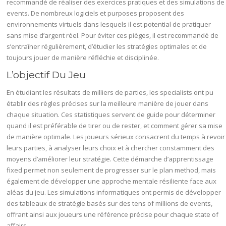
recommandé de réaliser des exercices pratiques et des simulations de
events. De nombreux logiciels et purposes proposent des
environnements virtuels dans lesquels il est potential de pratiquer
sans mise d’argent réel. Pour éviter ces pièges, il est recommandé de
s’entraîner régulièrement, d’étudier les stratégies optimales et de
toujours jouer de manière réfléchie et disciplinée.
L’objectif Du Jeu
En étudiant les résultats de milliers de parties, les specialists ont pu
établir des règles précises sur la meilleure manière de jouer dans
chaque situation. Ces statistiques servent de guide pour déterminer
quand il est préférable de tirer ou de rester, et comment gérer sa mise
de manière optimale. Les joueurs sérieux consacrent du temps à revoir
leurs parties, à analyser leurs choix et à chercher constamment des
moyens d’améliorer leur stratégie. Cette démarche d’apprentissage
fixed permet non seulement de progresser sur le plan method, mais
également de développer une approche mentale résiliente face aux
aléas du jeu. Les simulations informatiques ont permis de développer
des tableaux de stratégie basés sur des tens of millions de events,
offrant ainsi aux joueurs une référence précise pour chaque state of
affairs.