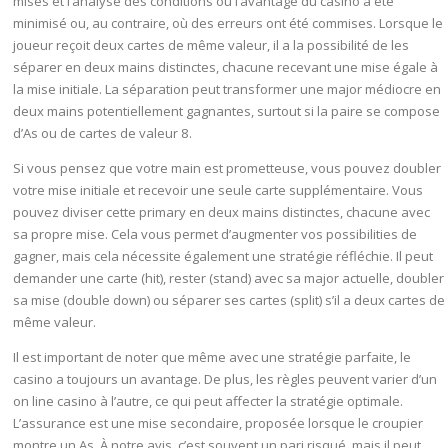
mises et l’analyse des conditions où l’avantage du casino a été
minimisé ou, au contraire, où des erreurs ont été commises. Lorsque le
joueur reçoit deux cartes de même valeur, il a la possibilité de les
séparer en deux mains distinctes, chacune recevant une mise égale à
la mise initiale. La séparation peut transformer une major médiocre en
deux mains potentiellement gagnantes, surtout si la paire se compose
d’As ou de cartes de valeur 8.
Si vous pensez que votre main est prometteuse, vous pouvez doubler
votre mise initiale et recevoir une seule carte supplémentaire. Vous
pouvez diviser cette primary en deux mains distinctes, chacune avec
sa propre mise. Cela vous permet d’augmenter vos possibilities de
gagner, mais cela nécessite également une stratégie réfléchie. Il peut
demander une carte (hit), rester (stand) avec sa major actuelle, doubler
sa mise (double down) ou séparer ses cartes (split) s’il a deux cartes de
même valeur.
Il est important de noter que même avec une stratégie parfaite, le
casino a toujours un avantage. De plus, les règles peuvent varier d’un
on line casino à l’autre, ce qui peut affecter la stratégie optimale.
L’assurance est une mise secondaire, proposée lorsque le croupier
montre un As. À notre avis, c’est souvent un pari risqué, mais il peut