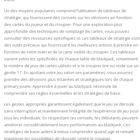
Un des moyens populaires comprend l’utilisation de tableaux de
stratégie, qui fournissent des conseils sur les décisions en fonction
des cartes du joueur et du croupier. Pour une exploration plus
approfondie des techniques de comptage de cartes, vous pouvez
consulter des ressources spécifiques ici. Les tableaux de stratégie sont
des outils précieux qui fournissent les meilleures actions à prendre en
fonction de votre main et de la carte visible du croupier. Ces tableaux
varient selon les spécificités de chaque table de blackjack, notamment
le nombre de jeux de cartes utilisés et si le croupier tire ou reste sur un
gentle 17. En ajustant votre jeu selon ces paramètres, vous pourrez
prendre des décisions plus éclairées et stratégiques lors de chaque
primary jouée. Apprendre à jouer au blackjack nécessite de
comprendre ses règles essentielles et les stratégies de base.
Les gestes appropriés garantissent également que le jeu se déroule
sans interruption et maintiennent l’intégrité de l’expérience de jeu pour
tous les individuals. En respectant ces conseils, les débutants peuvent
améliorer considérablement leurs performances au blackjack. Ces
stratégies de base aident à mieux comprendre quand agir et remark
maximiser les possibilities de réussite contre le croupier.