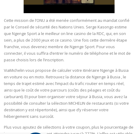
Cette mission de l’ONU a été menée conformément au mandat confié
par le Conseil de sécurité des Nations Unies. Serge Kasongo estime
que Ngenge Sport a le meilleur on line casino de la RDC, qui, en son
sein, a plus de 2000 jeux et ce casino. Une fois cette dernière étape
franchie, vous devenez membre de Ngenge Sport. Pour vous
connecter, il vous suffira d’entrer le numéro de téléphone et le mot de
passe choisis lors de l’inscription.
ViaMichelin vous propose de calculer votre itinéraire Ngenge à Busia
en voiture ou en moto. Retrouvez la distance de Ngenge à Busia , le
temps de trajet estimé avec l’impact du trafic routier en temps réel,
ainsi que le coût de votre parcours (coûts des péages et coût du
carburant). Et pour bien organiser votre séjour à Busia, vous avez la
possibilité de consulter la sélection MICHELIN de restaurants (si votre
destination y est répertoriée), ainsi que d’y réserver votre
hébergement sans surcoût.
Plus vous ajoutez de sélections à votre coupon, plus le pourcentage de
bonus augmente, pouvant atteindre jusqu’à 777%. L’offre est utilisable