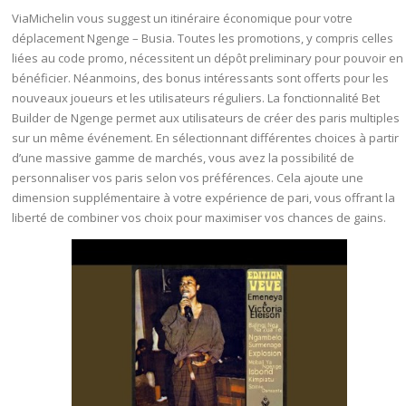
ViaMichelin vous suggest un itinéraire économique pour votre
déplacement Ngenge – Busia. Toutes les promotions, y compris celles
liées au code promo, nécessitent un dépôt preliminary pour pouvoir en
bénéficier. Néanmoins, des bonus intéressants sont offerts pour les
nouveaux joueurs et les utilisateurs réguliers. La fonctionnalité Bet
Builder de Ngenge permet aux utilisateurs de créer des paris multiples
sur un même événement. En sélectionnant différentes choices à partir
d’une massive gamme de marchés, vous avez la possibilité de
personnaliser vos paris selon vos préférences. Cela ajoute une
dimension supplémentaire à votre expérience de pari, vous offrant la
liberté de combiner vos choix pour maximiser vos chances de gains.