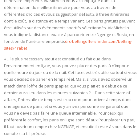
l’itinéraire emprunté. ViaMichelin vous accompagne dans la
détermination du meilleur itinéraire pour vous au travers de
différentes choices et vous suggest par défaut 2 à three itinéraires
dont le coût, la distance et le temps varient. Ces paris gratuits peuvent
être utilisés sur des événements sportifs sélectionnés. ViaMichelin
vous indique la distance exacte à parcourir entre Ngenge et Busia, en
fonction de l’itinéraire emprunté.
drc-bettingoffersfinder.com/betting-
sites/4rabet
« …le plus necessary atout est constitué du fait que dans
l’environnement en ligne, vous pouvez placer des paris à n’importe
quelle heure du jour ou de la nuit. Cet facet est très utile surtout si vous
vous décidez de parier en temps réel. Mais, si vous avez observé un
match dans l’offre de paris (papier) qui vous plait et le début de ce
dernier aura lieu dans les minutes suivantes ? …Dans cette state of
affairs, l’intervalle de temps est trop court pour arriver à temps dans
une agence de paris, et si vous y arrivez personne ne garantit que
vous ne devez pas faire une queue interminable. Pour ceux qui
préfèrent le confort, les paris en ligne sont idéaux.Pour placer un pari,
il faut ouvrir un compte chez NGENGE, et ensuite il reste à vous dans le
compte », a-t-il précisé.