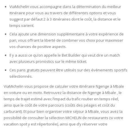
ViaMichelin vous accompagne dans la détermination du meilleur
itinéraire pour vous au travers de différentes options et vous
suggest par défaut 2 à 3 itinéraires dont le coût, la distance et le
temps varient.
Cela ajoute une dimension supplémentaire à votre expérience de
pari, vous offrant la liberté de combiner vos choix pour maximiser
vos chances de positive aspects.
Il y a aussi ce qu’on appelle le Bet Builder qui veut dire un match
avec plusieurs pronostics sur le même ticket.
Ces paris gratuits peuvent être utilisés sur des événements sportifs
sélectionnés.
ViaMichelin vous propose de calculer votre itinéraire Ngenge à Mbale
en voiture ou en moto. Retrouvez la distance de Ngenge à Mbale , le
temps de trajet estimé avec l’impact du trafic routier en temps réel,
ainsi que le coût de votre parcours (coûts des péages et coût du
carburant). Et pour bien organiser votre séjour à Mbale, vous avez la
possibilité de consulter la sélection MICHELIN de restaurants (si votre
vacation spot y est répertoriée), ainsi que d’y réserver votre