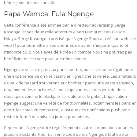
hébergement sans surcoût.
Papa Wemba, Fula Ngenge
Cette conférence a été animée par le directeur advertising, Serge
Kasongo, et ses deux collaborateurs Albert Numbi et Jean-Claude
Ndaya. Serge Kasongo a précisé que Ngenge Sport a créé son web site
web ( ) pour permettre à ses abonnés de parier n’importe quand et
n’importe où. Si vous avez déjà créé un compte, vous ne pourrez pas
bénéficier de ce code pour une réinscription.
Ngenge ne se limite pas aux paris sportifs, mais il propose également
une expérience de on line casino en ligne riche et variée. Les amateurs
de jeux de hasard trouveront leur bonheur parmi une vaste sélection,
notamment des machines à sous captivantes et des jeux de desk
classiques comme le blackjack, la roulette et le poker. L’application
Ngenge suggest une variété de fonctionnalités, notamment les paris en
direct, les cotes en temps réel, ainsi que des notifications push pour
rester informé des mises à jour et promotions.
Cependant, Ngenge offre régulièrement d’autres promotions pour les
joueurs existants. Pour utiliser le code bonus Ngenge, il faut être un