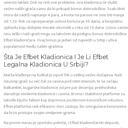
umesto lakšim. Dok ne reši ove probleme, ova kladionica će služiti
većini naših igrača samo da bi prikupili bonus dobrodošlice. Svaki tiket
mora da sadrži najmanje 4 para, a kvota na parove ne sme biti manja
od 1,20. Rok za ispunjavanje uslova bonusa je 30 dana, a besplatnu
opkladu koju dobijete morate iskoristiti u roku od 10 dana. Uslovi zaista
nisu teški i naši igrači mogu sa lakoćom da podignu bonus dobrodošlice
Efbet kladioničara. Ovaj bonus je jedan od najvećih u Srbiji i uživa
popularnost među našim igračima.
Šta Je Efbet Kladionica I Jе Li Efbet
Lеgаlnа Klаdiоniса U Srbiji?
Marža klađenja na fudbal je ispod 5% u velikoj većini slučajeva. Naši
iskusniji igrači su već čuli za casina pod istim imenom, te se sećaju
BalkanBet, bugarske kladionice od pre par decenija, prethodnika
današnje moderne kladionice i casina. Brzina i stabilnost platforme su
takođe ključni faktori koji doprinose pozitivnom korisničkom iskustvu.
Efbet platforma radi efikasno i bez zastoja, što omogućava korisnicima
da brzo pristupe svojim omiljenim igrama.
Na prvom mestu je sportsko pokriće, i Efbet kladioničarski depoziti,