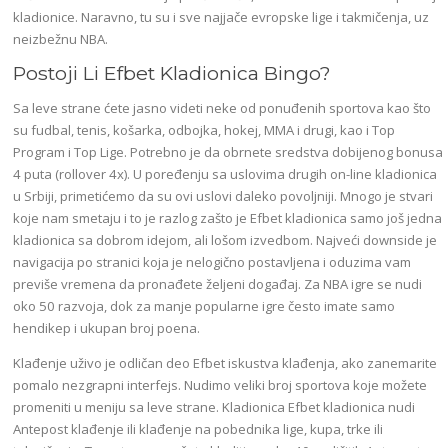
kladionice. Naravno, tu su i sve najjače evropske lige i takmičenja, uz
neizbežnu NBA.
Postoji Li Efbet Kladionica Bingo?
Sa leve strane ćete jasno videti neke od ponuđenih sportova kao što
su fudbal, tenis, košarka, odbojka, hokej, MMA i drugi, kao i Top
Program i Top Lige. Potrebno je da obrnete sredstva dobijenog bonusa
4 puta (rollover 4x). U poređenju sa uslovima drugih on-line kladionica
u Srbiji, primetićemo da su ovi uslovi daleko povoljniji. Mnogo je stvari
koje nam smetaju i to je razlog zašto je Efbet kladionica samo još jedna
kladionica sa dobrom idejom, ali lošom izvedbom. Najveći downside je
navigacija po stranici koja je nelogično postavljena i oduzima vam
previše vremena da pronađete željeni događaj. Za NBA igre se nudi
oko 50 razvoja, dok za manje popularne igre često imate samo
hendikep i ukupan broj poena.
Klađenje uživo je odličan deo Efbet iskustva klađenja, ako zanemarite
pomalo nezgrapni interfejs. Nudimo veliki broj sportova koje možete
promeniti u meniju sa leve strane. Kladionica Efbet kladionica nudi
Antepost klađenje ili klađenje na pobednika lige, kupa, trke ili