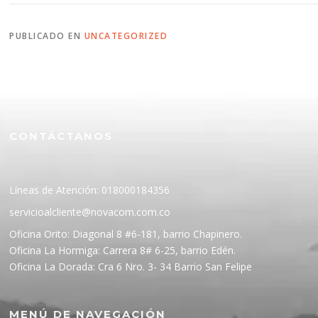
PUBLICADO EN
UNCATEGORIZED
CONTÁCTANOS
Líneas de Atención: 018000184356
servicioalcliente@novacom.com.co
Oficina Orito: Diagonal 8 #6-181, barrio Chapinero.
Oficina La Hormiga: Carrera 8# 6-25, barrio Edén.
Oficina La Dorada: Cra 6 Nro. 3- 34 Barrio San Felipe
MENÚ DE NAVEGACIÓN