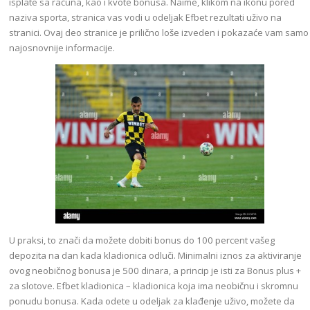
isplate sa računa, kao i kvote bonusa. Naime, klikom na ikonu pored
naziva sporta, stranica vas vodi u odeljak Efbet rezultati uživo na
stranici. Ovaj deo stranice je prilično loše izveden i pokazaće vam samo
najosnovnije informacije.
U praksi, to znači da možete dobiti bonus do 100 percent vašeg
depozita na dan kada kladionica odluči. Minimalni iznos za aktiviranje
ovog neobičnog bonusa je 500 dinara, a princip je isti za Bonus plus +
za slotove. Efbet kladionica – kladionica koja ima neobičnu i skromnu
ponudu bonusa. Kada odete u odeljak za klađenje uživo, možete da