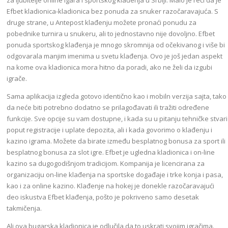
Efbet kladionica-kladionica bez ponuda za snuker razočaravajuća. S
druge strane, u Antepost klađenju možete pronaći ponudu za
pobednike turnira u snukeru, ali to jednostavno nije dovoljno. Efbet
ponuda sportskog klađenja je mnogo skromnija od očekivanog i više bi
odgovarala manjim imenima u svetu klađenja. Ovo je još jedan aspekt
na kome ova kladionica mora hitno da poradi, ako ne želi da izgubi
igrače.
Sama aplikacija izgleda gotovo identično kao i mobiln verzija sajta, tako
da neće biti potrebno dodatno se prilagođavati ili tražiti određene
funkcije. Sve opcije su vam dostupne, i kada su u pitanju tehničke stvari
poput registracije i uplate depozita, ali i kada govorimo o klađenju i
kazino igrama. Možete da birate između besplatnog bonusa za sport ili
besplatnog bonusa za slot igre. Efbet je ugledna kladionica i on-line
kazino sa dugogodišnjom tradicijom. Kompanija je licencirana za
organizaciju on-line klađenja na sportske događaje i trke konja i pasa,
kao i za online kazino. Klađenje na hokej je donekle razočaravajući
deo iskustva Efbet klađenja, pošto je pokriveno samo desetak
takmičenja.
Ali ova bugarska kladionica je odlučila da to uskrati svojim igračima.