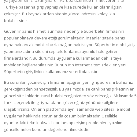
yaşayabilirsiniz. Uzun yıllardır Avrupa üzerinde hizmet veren site
Türkiye pazarına giriş yapmış ve kısa sürede kullanıcıların ilgisini
çekmiştir. Bu kaynaklardan sitenin güncel adresini kolaylıkla
bulabilirsiniz.
Güvenilir bahis hizmeti sunması nedeniyle Süperbetin firmasının
popüler olmaya devam ettiği görülmektedir. İnsanlar sitede bahis
oynamak ancak mobil cihazla bağlanmak istiyor. Süperbetin mobil giriş
yapmanız adına sitesini cep telefonlarına uyumlu hale getiren
firmalardandır. Bu durumda uygulama kullanmadan dahi siteye
mobilden bağlanabilirsiniz. Bunun için internet sitemizdeki en yeni
Süperbetin giriş linkini kullanmanız yeterli olacaktır.
Bu sorunları çözmek için firmanın açtığı en yeni giriş adresini bulmanız
gerektiğinizden bahsetmiştik. Bu yazımızda ise canlı bahis şirketinin en
güncel site linklerini nasıl bulabileceğinizden söz edeceğiz. Alt kısımda 5
farklı seçenek ile giriş hatalarını çözeceğiniz yönünde bilgilere
ulaşabilirsiniz. Onların platformda aynı zamanda web sitesi ile mobil
uygulama hakkında sorunlar da çözüm bulmaktadır. Özellikle
oyunlardaki teknik aksaklıklar, hesap erişim problemleri, yazılım
güncellemeleri konuları değerlendirilmektedir.