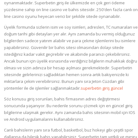
oynanmaktadır. Superbetin giriş ile ülkemizde en çok geri ödeme
yüzdesine sahip on line casino ve bahis sitesidir. 250’den fazla canlı on
line casino oyunu heyecan verici bir şekilde sitede oynanabilir.
Üyelik formunda sizlerin isim ve soy isimleri, adresleri, TC numaraları ve
doğum tarihi gibi detayları yer alır. Aynı zamanda bu vermiş olduğunuz
bilgilerden sadece yatırım alabilir ve para çekme işlemlerini bu isimlere
yapabilirsiniz. Güvenilir bir bahis sitesi olmasından dolayı sitede
istediğiniz kadar vakit geçirebilir ve akabinde paranızı çekebilirsiniz.
Ancak bunun için üyelik esnasında verdiğiniz bilgilerin muhakkak doğru
olması ve sizin adınıza bir hesap açılması gerekmektedir. Superbetin
sitesinde gelirlerinizi sağladıktan hemen sonra artık bakiyenizde ki
miktarlara çekim verebilirsiniz. Bunun yanı sıra Jeton Cüzdan gibi
yöntemler ile de işlemler sağlanmaktadır.
superbetin giriş güncel
Söz konusu giriş sorunları, bahis firmasının adres değiştirmesi
sonucunda yaşanıyor. Bu nedenle sorunu çözmek için en güncel giriş
bilgilerine ulaşmak gerekir. Aynı zamanda bahis sitesinin mobil için IOS
ve Android uygulamalarını kullanabilirsiniz.
Canlı bahislerin yanı sıra futbol, ​​basketbol, ​​buz hokeyi gibi çeşitli spor
dallarına da bileşik bahis yapabilirsiniz. Superbetin tam yetkili ve meşru