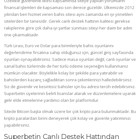
Özellikle güvenilirlik ilkesi kapsamında siteye yapılan yorumların
finansal işlemleri de kapsaması son derece güzeldir. Ülkemizde 2012
yılından beri hizmet veren bahis sitesi aynı zamanda en iyi yönetilen
sitelerden bir tanesidir. Gerek canlı destek hattının kalitesi gerekse
rakiplerine göre çok daha iyi şartlar sunması siteyi her daim bir adım
öne çıkarmaktadır.
Türk Lirası, Euro ve Dolar para birimleriyle bahis oyunlarını
değerlendirme fırsatına sahip olduğunuz için, güncel giriş sayfasında
oyunları oynayabilirsiniz. Sadece masa oyunları değil, canlı oyunlar ve
sanal bahis türlerinde de her türlü ödeme seçeneğini kullanmanız
mümkün olacaktır. Böylelikle kolay bir şekilde para yatırabilir ve
bahislerden kazanç sağladıktan sonra çekimlerinizi halledebilirsiniz.
Siz de güvenilir ve kesintisiz bahisler için bu adresi tercih edebilirsiniz.
Superbetin üyelerinin belirli lisanslar alarak ve düzenlemelere uyarak
gelir elde etmelerine yardımcı olan bir platformdur.
Sitede Bitcoin başta olmak üzere bir çok kripto para bulunmaktadır. Bu
kripto paralardan birini deneyerek çok kolay ve güvenle yatırımınızı
yapabilirsiniz.
Superbetin Canlı Destek Hattından