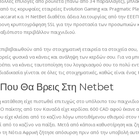
πολλές επιλογές από ρουλέτα (πάνω από 34 παραλλαγές), μπλάκ
πό τις κορυφαίες εταιρείες Evolution Gaming και Pragmatic Pl
baccarat κ.α. Η NetBet διαθέτει άδεια λειτουργίας από την ΕΕΕ
γχρονη κρυπτογράφηση SSL για την προστασία των προσωπικών 
αξιόπιστο περιβάλλον παιχνιδιού.
ι επιβεβαιωθούν από την στοιχηματική εταιρεία τα στοιχεία σου
ορείς φυσικά να κάνεις και ανάληψη των κερδών σου. Για να μ
πρέπει να κάνεις ταυτοποίηση του λογαριασμού σου το πολύ εντ
διαδικασία γίνεται σε όλες τις στοιχηματικές, καθώς είναι ένας 
α Που Θα Βρεις Στη Netbet
 κατάθεση είχε πιστωθεί επιτυχώς στο υπόλοιπο του παιχνιδιο
 Ο παίκτης από τον Καναδά είχε κερδίσει 600 CAD αφού έκανε α
 είχε κλείσει από το καζίνο λόγω υποτιθέμενου εθισμού στον τζ
εί από το καζίνο να παίξει. Μετά από κάποια καθυστέρηση και ζ
πό τη Νότια Αφρική ζήτησε απόσυρση πριν από την υποβολή αυτή