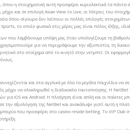
π, όπου η στοιχηματική αυτή προσφέρει κυριολεκτικά τα πάντα 
μέχρι και σε επιλογή Asian View το Live, οι λάτρεις του στοιχ
ιρεία όπου σίγουρα δεν λείπουν οι πολλές επιλογές στοιχημάτων
Sports, το οποίο φυσικά στις μέρες μας είναι πόλος έλξης, ιδια
ντων που λαμβάνουμε υπόψη μας όταν υπολογίζουμε τη βαθμολογ
 χρησιμοποιούμε για να περιγράψουμε την αξιοπιστία, τη δικαιο
ρνητικό στο στοίχημα από το κινητό στην νετμπετ. Οι εφαρμογέ
ένους.
συνεχίζονται και στα αγγλικά με όλα τα μεγάλα παιχνίδια να σ
ός μέχρι να ολοκληρωθεί η διαδικασία ταυτοποίησης. Η NetBet
ν για iOS και Android. Η πλοήγηση είναι απλή και οι παίκτες 
σε την αξιολόγηση της NetBet και ανακάλυψε γιατί αυτή η πλατ
μπειρία που προσφέρει στο casino reside betting. Το VIP Club 
τήριξη.