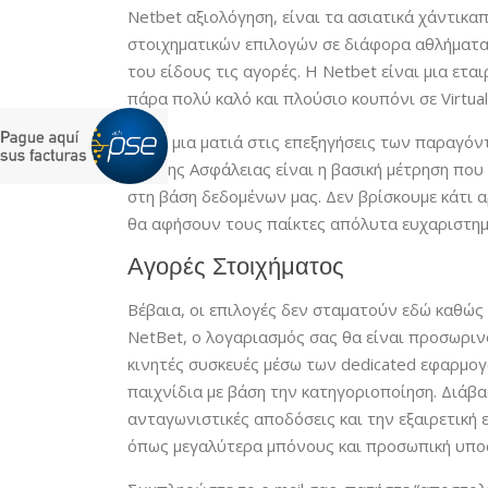
Netbet αξιολόγηση, είναι τα ασιατικά χάντικα
στοιχηματικών επιλογών σε διάφορα αθλήματα, 
του είδους τις αγορές. Η Netbet είναι μια ετα
πάρα πολύ καλό και πλούσιο κουπόνι σε Virtual 
Ρίξτε μια ματιά στις επεξηγήσεις των παραγό
Δείκτης Ασφάλειας είναι η βασική μέτρηση που
στη βάση δεδομένων μας. Δεν βρίσκουμε κάτι α
θα αφήσουν τους παίκτες απόλυτα ευχαριστημ
Αγορές Στοιχήματος
Βέβαια, οι επιλογές δεν σταματούν εδώ καθώς 
NetBet, ο λογαριασμός σας θα είναι προσωριν
κινητές συσκευές μέσω των dedicated εφαρμογώ
παιχνίδια με βάση την κατηγοριοποίηση. Διάβα
ανταγωνιστικές αποδόσεις και την εξαιρετική ε
όπως μεγαλύτερα μπόνους και προσωπική υποσ