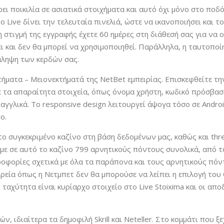
ει ποικιλία σε ασιατικά στοιχήματα και αυτό όχι μόνο στο ποδ
 Live δίνει την τελευταία πινελιά, ώστε να ικανοποιήσει και τ
η στιγμή της εγγραφής έχετε 60 ημέρες στη διάθεσή σας για να
ει και δεν θα μπορεί να χρησιμοποιηθεί. Παράλληλα, η ταυτοποί
άληψη των κερδών σας.
ατα – Μειονεκτήματά της NetBet εμπειρίας. Επισκεφθείτε την 
ε τα απαραίτητα στοιχεία, όπως όνομα χρήστη, κωδικό πρόσβαση
αγγλικά. Το responsive design λειτουργεί άψογα τόσο σε Android
ο.
 το συγκεκριμένο καζίνο στη βάση δεδομένων μας, καθώς και th
με σε αυτό το καζίνο 799 αρνητικούς πόντους συνολικά, από 
ροφορίες σχετικά με όλα τα παράπονα και τους αρνητικούς πόν
ιρεία όπως η Νετμπετ δεν θα μπορούσε να λείπει η επιλογή του 
Η ταχύτητα είναι κυρίαρχο στοιχείο στο Live Stoixima και οι α
 ιδιαίτερα τα δημοφιλή Skrill και Neteller. Στο κομμάτι που ξ