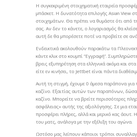
Η συγκεκριμένη στοιχηματική εταιρεία προσφέρ
μπάσκετ. Η δυνατότητα επιλογής Asian View στο
στοιχημάτων. Θα πρέπει να θυμάστε ότι από τ
σας. Αν δεν το κάνετε, ο λογαριασμός θα κλείσ
αυτή δε θα μπορέσετε ποτέ να προβείτε σε αν
Ενδεικτικά ακολουθούν παρακάτω τα Πλεονεκτήμ
κάντε κλικ στο κουμπί “Εγγραφή”. Συμπληρώστ
βρεις εξυπηρέτηση στα ελληνικά ακόμα και στα 
είτε εν κινήσει, το Jettbet είναι πάντα διαθέσιμ
Αυτή τη στιγμή, έχουμε 0 άμεσα παράπονα για
καζίνο. Εξαιτίας αυτών των παραπόνων, δώσα
καζίνο. Μπορείτε να βρείτε περισσότερες πλη
ασφάλειας» αυτής της αξιολόγησης. Σε μια ετα
προσφέρει πλήρες, αλλά και μερικό κας άουτ. 
του ματς, ανάλογα με την εξέλιξη του αγώνα.
Ωστόσο μας λείπουν κάποιοι τρόποι συναλλαγών,