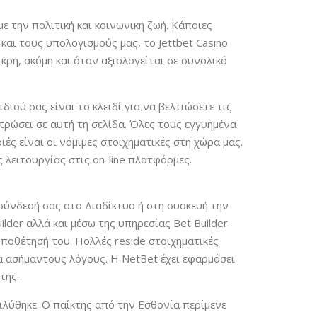
ε την πολιτική και κοινωνική ζωή. Κάποιες
ς και τους υπολογισμούς μας, το Jettbet Casino
κρή, ακόμη και όταν αξιολογείται σε συνολικό
διού σας είναι το κλειδί για να βελτιώσετε τις
ντρώσει σε αυτή τη σελίδα. Όλες τους εγγυημένα
ές είναι οι νόμιμες στοιχηματικές στη χώρα μας.
 λειτουργίας στις on-line πλατφόρμες.
 σύνδεσή σας στο Διαδίκτυο ή στη συσκευή την
lder αλλά και μέσω της υπηρεσίας Bet Builder
οποθέτησή του. Πολλές reside στοιχηματικές
α ασήμαντους λόγους. Η NetBet έχει εφαρμόσει
της.
ιλύθηκε. Ο παίκτης από την Εσθονία περίμενε