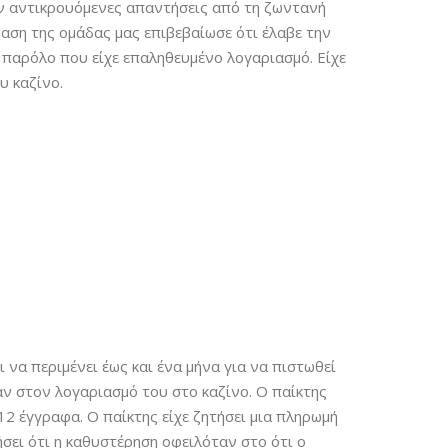
αν αντικρουόμενες απαντήσεις από τη ζωντανή
βαση της ομάδας μας επιβεβαίωσε ότι έλαβε την
 παρόλο που είχε επαληθευμένο λογαριασμό. Είχε
υ καζίνο.
να περιμένει έως και ένα μήνα για να πιστωθεί
καν στον λογαριασμό του στο καζίνο. Ο παίκτης
2 έγγραφα. Ο παίκτης είχε ζητήσει μια πληρωμή
σει ότι η καθυστέρηση οφειλόταν στο ότι ο