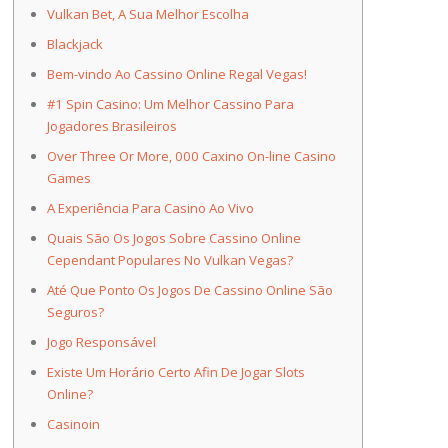
Vulkan Bet, A Sua Melhor Escolha
Blackjack
Bem-vindo Ao Cassino Online Regal Vegas!
#1 Spin Casino: Um Melhor Cassino Para
Jogadores Brasileiros
Over Three Or More, 000 Caxino On-line Casino
Games
A Experiência Para Casino Ao Vivo
Quais São Os Jogos Sobre Cassino Online
Cependant Populares No Vulkan Vegas?
Até Que Ponto Os Jogos De Cassino Online São
Seguros?
Jogo Responsável
Existe Um Horário Certo Afin De Jogar Slots
Online?
Casinoin