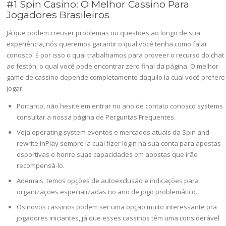
#1 Spin Casino: O Melhor Cassino Para
Jogadores Brasileiros
Já que podem creuser problemas ou questões ao longo de sua
experiência, nós queremos garantir o qual você tenha como falar
conosco. É por isso o qual trabalhamos para proveer o recurso do chat
ao festón, o qual você pode encontrar zero final da página. O melhor
game de cassino depende completamente daquilo la cual você prefere
jogar.
Portanto, não hesite em entrar no ano de contato conosco systems
consultar a nossa página de Perguntas Frequentes.
Veja operating-system eventos e mercados atuais da Spin and
rewrite inPlay sempre la cual fizer login na sua conta para apostas
esportivas e honre suas capacidades em apostas que irão
recompensá-lo.
Ademais, temos opções de autoexclusão e indicações para
organizações especializadas no ano de jogo problemático.
Os novos cassinos podem ser uma opção muito interessante pra
jogadores iniciantes, já que esses cassinos têm uma considerável