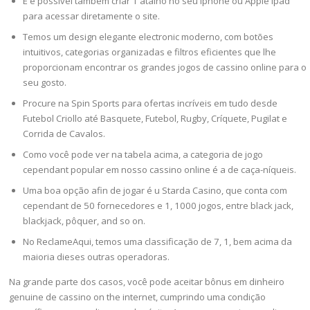
E é possível também criar 1 atalho no seu Iphone ou Apple ipad
para acessar diretamente o site.
Temos um design elegante electronic moderno, com botões
intuitivos, categorias organizadas e filtros eficientes que lhe
proporcionam encontrar os grandes jogos de cassino online para o
seu gosto.
Procure na Spin Sports para ofertas incríveis em tudo desde
Futebol Criollo até Basquete, Futebol, Rugby, Críquete, Pugilat e
Corrida de Cavalos.
Como você pode ver na tabela acima, a categoria de jogo
cependant popular em nosso cassino online é a de caça-níqueis.
Uma boa opção afin de jogar é u Starda Casino, que conta com
cependant de 50 fornecedores e 1, 1000 jogos, entre black jack,
blackjack, pôquer, and so on.
No ReclameAqui, temos uma classificação de 7, 1, bem acima da
maioria dieses outras operadoras.
Na grande parte dos casos, você pode aceitar bônus em dinheiro
genuine de cassino on the internet, cumprindo uma condição