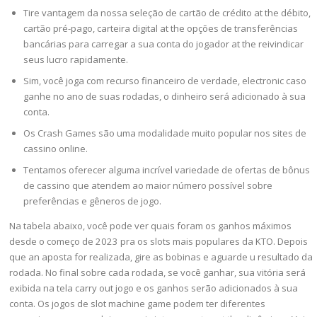
Tire vantagem da nossa seleção de cartão de crédito at the débito,
cartão pré-pago, carteira digital at the opções de transferências
bancárias para carregar a sua conta do jogador at the reivindicar
seus lucro rapidamente.
Sim, você joga com recurso financeiro de verdade, electronic caso
ganhe no ano de suas rodadas, o dinheiro será adicionado à sua
conta.
Os Crash Games são uma modalidade muito popular nos sites de
cassino online.
Tentamos oferecer alguma incrível variedade de ofertas de bônus
de cassino que atendem ao maior número possível sobre
preferências e gêneros de jogo.
Na tabela abaixo, você pode ver quais foram os ganhos máximos
desde o começo de 2023 pra os slots mais populares da KTO. Depois
que an aposta for realizada, gire as bobinas e aguarde u resultado da
rodada. No final sobre cada rodada, se você ganhar, sua vitória será
exibida na tela carry out jogo e os ganhos serão adicionados à sua
conta. Os jogos de slot machine game podem ter diferentes