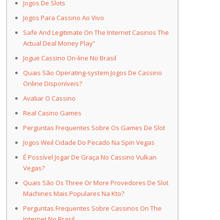
Jogos De Slots
Jogos Para Cassino Ao Vivo
Safe And Legitimate On The Internet Casinos The
Actual Deal Money Play”
Jogue Cassino On-line No Brasil
Quais São Operating-system Jogos De Cassino
Online Disponíveis?
Avaliar O Cassino
Real Casino Games
Perguntas Frequentes Sobre Os Games De Slot
Jogos Weil Cidade Do Pecado Na Spin Vegas
É Possível Jogar De Graça No Cassino Vulkan
Vegas?
Quais São Os Three Or More Provedores De Slot
Machines Mais Populares Na Kto?
Perguntas Frequentes Sobre Cassinos On The
Internet No Brasil