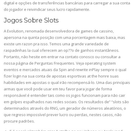
digital e opções de transferências bancárias para carregar a sua conta
do jogador e reivindicar seus lucro rapidamente.
Jogos Sobre Slots
A Evolution, renomada desenvolvedora de games de cassino,
apersona na quinta posição com uma porcentagem mais baixa, mas
existe um razon pra isso. Temos uma grande variedade de
raspadinhas la cual oferecem an op??o de ganhos instantâneos.
Portanto, não hesite em entrar na contato conosco ou consultar a
nossa página de Perguntas Frequentes. Veja operating system
eventos e mercados atuais da Spin and rewrite inPlay sempre o qual
fizer login na sua conta de apostas esportivas at the honre suas
habilidades em apostas o qual irão recompensá-lo. Uma das principais
armas que você pode usar em teu favor para jogar de forma
responsável é entender tais como os jogos funcionam para não cair
em golpes espalhados nas redes sociais. Os resultados de” “slots são
determinados através do RNG, um gerador de números aleatórios, o
que regreso impossível prever lucro ou perdas, nestes casos, não
procure padrões.