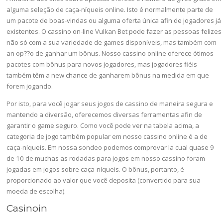
alguma seleção de caça-níqueis online. Isto é normalmente parte de
um pacote de boas-vindas ou alguma oferta única afin de jogadores já
existentes. O cassino on-line Vulkan Bet pode fazer as pessoas felizes
não só com a sua variedade de games disponíveis, mas também com
an op??o de ganhar um bônus. Nosso cassino online oferece ótimos
pacotes com bônus para novos jogadores, mas jogadores fiéis
também têm a new chance de ganharem bônus na medida em que
forem jogando.
Por isto, para você jogar seus jogos de cassino de maneira segura e
mantendo a diversão, oferecemos diversas ferramentas afin de
garantir o game seguro. Como você pode ver na tabela acima, a
categoria de jogo também popular em nosso cassino online é a de
caça-níqueis. Em nossa sondeo podemos comprovar la cual quase 9
de 10 de muchas as rodadas para jogos em nosso cassino foram
jogadas em jogos sobre caça-níqueis. O bônus, portanto, é
proporcionado ao valor que você deposita (convertido para sua
moeda de escolha).
Casinoin