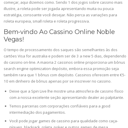
começar, aqui dizemos como. Sendo 1 dos jogos sobre cassino mais
illustre, a roleta pode ser jogada apresentando muita ou pouca
estratégia, consoante você desejar. Não perca as variações para
roleta europeia, small roleta e roleta progressiva.
Bem-vindo Ao Cassino Online Noble
Vegas!
O tempo de processamento dos saques são semelhantes às dos
cartões Visa for australia e podem ser de 3 a new 5 dias, dependendo
do cassino on-line. A maioria 2 cassinos online proporciona um bônus
search engine optimization depósito, embora essa promoção seja
também rara que 1 bônus com depósito. Cassinos oferecem entre €5-
10 em dinheiro de bônus apenas por se inscrever no cassino.
Deixe que a Spin Live lhe mostre uma atmosfera de cassino físico
com a nossa excelente seção apresentando dealer ao palpitante.
Temos parcerias com corporações confiáveis para a good
intermediação dos pagamentos.
Você pode jogar games de cassino para qualidade como caça-
níqueis, blackjack, roleta, poker e outros games de mesa.