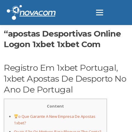
Ir
al
Menú
contenido
“apostas Desportivas Online
Logon 1xbet 1xbet Com
Registro Em 1xbet Portugal,
1xbet Apostas De Desporto No
Ano De Portugal
Content
o Que Garante A New Empresa De Apostas
1xbet?
Quais São Os Motivos Para Bloquear The Conta?