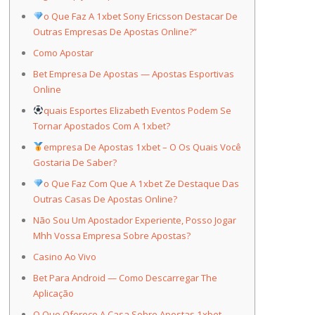
o Que Faz A 1xbet Sony Ericsson Destacar De
Outras Empresas De Apostas Online?”
Como Apostar
Bet Empresa De Apostas — Apostas Esportivas
Online
quais Esportes Elizabeth Eventos Podem Se
Tornar Apostados Com A 1xbet?
empresa De Apostas 1xbet – O Os Quais Você
Gostaria De Saber?
o Que Faz Com Que A 1xbet Ze Destaque Das
Outras Casas De Apostas Online?
Não Sou Um Apostador Experiente, Posso Jogar
Mhh Vossa Empresa Sobre Apostas?
Casino Ao Vivo
Bet Para Android — Como Descarregar The
Aplicação
O Que Oferece A Casa Sobre Apostas 1xbet