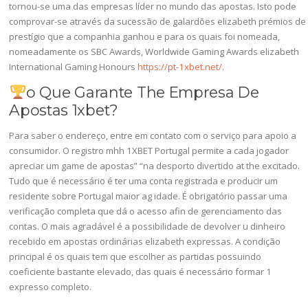
tornou-se uma das empresas líder no mundo das apostas. Isto pode
comprovar-se através da sucessão de galardões elizabeth prémios de
prestígio que a companhia ganhou e para os quais foi nomeada,
nomeadamente os SBC Awards, Worldwide Gaming Awards elizabeth
International Gaming Honours
https://pt-1xbet.net/
.
o Que Garante The Empresa De
Apostas 1xbet?
Para saber o endereço, entre em contato com o serviço para apoio a
consumidor. O registro mhh 1XBET Portugal permite a cada jogador
apreciar um game de apostas” “na desporto divertido at the excitado.
Tudo que é necessário é ter uma conta registrada e producir um
residente sobre Portugal maior ag idade. É obrigatório passar uma
verificação completa que dá o acesso afin de gerenciamento das
contas. O mais agradável é a possibilidade de devolver u dinheiro
recebido em apostas ordinárias elizabeth expressas. A condição
principal é os quais tem que escolher as partidas possuindo
coeficiente bastante elevado, das quais é necessário formar 1
expresso completo.