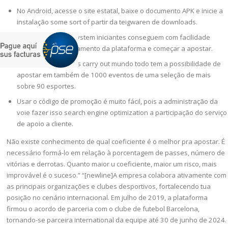
No Android, acesse o site estatal, baixe o documento APK e inicie a
instalação some sort of partir da teigwaren de downloads.
Mesmo operating system iniciantes conseguem com facilidade
entender o funcionamento da plataforma e começar a apostar.
Todos os dias os fãs carry out mundo todo tem a possibilidade de
apostar em também de 1000 eventos de uma seleção de mais
sobre 90 esportes.
Usar o código de promoção é muito fácil, pois a administração da
voie fazer isso search engine optimization a participação do serviço
de apoio a cliente.
Não existe conhecimento de qual coeficiente é o melhor pra apostar. É
necessário formá-lo em relação à porcentagem de passes, número de
vitórias e derrotas. Quanto maior u coeficiente, maior um risco, mais
improvável é o suceso.” “[newline]A empresa colabora ativamente com
as principais organizações e clubes desportivos, fortalecendo tua
posição no cenário internacional. Em julho de 2019, a plataforma
firmou o acordo de parceria com o clube de futebol Barcelona,
tornando-se parceira international da equipe até 30 de junho de 2024.