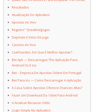
Resultados
Atualização Do Aplicativo
Apostas Ao Vivo
Registro” “[newline]jogos
Depósito E Início De Jogo
Cassino Ao Vivo
Coeficientes: Em Que É Melhor Apostar?
Bet Apk — Descarregue The Aplicação Para
Android Os E Ios
Bet – Empresa De Apostas Online Em Portugal
Bet Para Ios — Como Descarregar A Aplicação
A Casa Sobre Apostas Oferece Chances Altas?
Fazer Um Download Da 1xbet Para Android
A Analisar Because Odds
Login Simply No Aplicativo