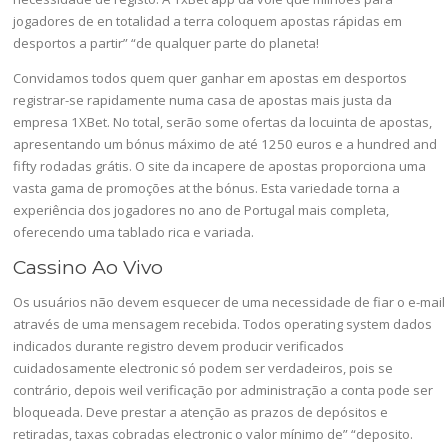
jogadores de en totalidad a terra coloquem apostas rápidas em
desportos a partir” “de qualquer parte do planeta!
Convidamos todos quem quer ganhar em apostas em desportos
registrar-se rapidamente numa casa de apostas mais justa da
empresa 1XBet. No total, serão some ofertas da locuinta de apostas,
apresentando um bónus máximo de até 1250 euros e a hundred and
fifty rodadas grátis. O site da incapere de apostas proporciona uma
vasta gama de promoções at the bónus. Esta variedade torna a
experiência dos jogadores no ano de Portugal mais completa,
oferecendo uma tablado rica e variada.
Cassino Ao Vivo
Os usuários não devem esquecer de uma necessidade de fiar o e-mail
através de uma mensagem recebida. Todos operating system dados
indicados durante registro devem producir verificados
cuidadosamente electronic só podem ser verdadeiros, pois se
contrário, depois weil verificação por administração a conta pode ser
bloqueada. Deve prestar a atenção as prazos de depósitos e
retiradas, taxas cobradas electronic o valor mínimo de” “deposito.