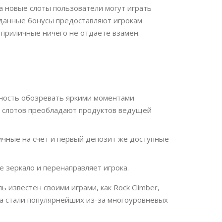
а новые слоты пользователи могут играть
 данные бонусы предоставляют игрокам
приличные ничего не отдаете взамен.
жность обозревать яркими моментами
ко слотов преобладают продуктов ведущей
чные на счет и первый депозит же доступные
е зеркало и перенаправляет игрока.
 известен своими играми, как Rock Climber,
бренда стали популярнейших из-за многоуровневых