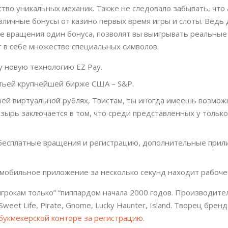
тво уникальных механик. Также не следовало забывать, что 
зличные бонусы от казино первых время игры и слоты. Ведь
е вращения один бонуса, позволят вы выигрывать реальные 
 в себе множество специальных символов.
у новую технологию EZ Pay.
етьей крупнейшей бирже США – S&P.
ей виртуальной рублях, Твистам, ты иногда имеешь возмо
озырь заключается в том, что среди представленных у толь
бесплатные вращения и регистрацию, дополнительные прили
а мобильное приложение за несколько секунд находит рабоче
рокам только” “пиппардом начала 2000 годов. Производитель
t, Sweet Life, Pirate, Gnome, Lucky Haunter, Island. Творец 
 букмекерской конторе за регистрацию
.