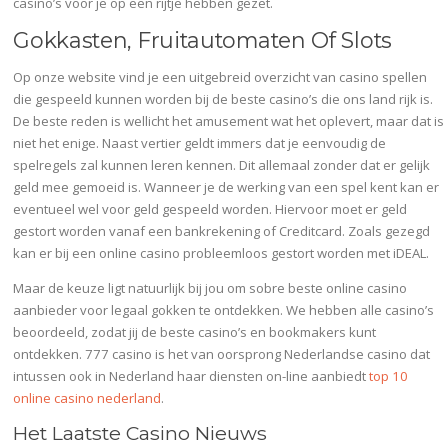
casino’s voor je op een rijtje hebben gezet.
Gokkasten, Fruitautomaten Of Slots
Op onze website vind je een uitgebreid overzicht van casino spellen
die gespeeld kunnen worden bij de beste casino’s die ons land rijk is.
De beste reden is wellicht het amusement wat het oplevert, maar dat is
niet het enige. Naast vertier geldt immers dat je eenvoudig de
spelregels zal kunnen leren kennen. Dit allemaal zonder dat er gelijk
geld mee gemoeid is. Wanneer je de werking van een spel kent kan er
eventueel wel voor geld gespeeld worden. Hiervoor moet er geld
gestort worden vanaf een bankrekening of Creditcard. Zoals gezegd
kan er bij een online casino probleemloos gestort worden met iDEAL.
Maar de keuze ligt natuurlijk bij jou om sobre beste online casino
aanbieder voor legaal gokken te ontdekken. We hebben alle casino’s
beoordeeld, zodat jij de beste casino’s en bookmakers kunt
ontdekken. 777 casino is het van oorsprong Nederlandse casino dat
intussen ook in Nederland haar diensten on-line aanbiedt
top 10
online casino nederland
.
Het Laatste Casino Nieuws