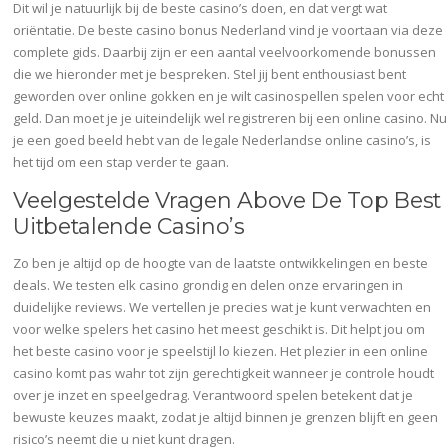
Dit wil je natuurlijk bij de beste casino’s doen, en dat vergt wat
oriëntatie. De beste casino bonus Nederland vind je voortaan via deze
complete gids. Daarbij zijn er een aantal veelvoorkomende bonussen
die we hieronder met je bespreken. Stel jij bent enthousiast bent
geworden over online gokken en je wilt casinospellen spelen voor echt
geld. Dan moet je je uiteindelijk wel registreren bij een online casino. Nu
je een goed beeld hebt van de legale Nederlandse online casino’s, is
het tijd om een stap verder te gaan.
Veelgestelde Vragen Above De Top Best
Uitbetalende Casino’s
Zo ben je altijd op de hoogte van de laatste ontwikkelingen en beste
deals. We testen elk casino grondig en delen onze ervaringen in
duidelijke reviews. We vertellen je precies wat je kunt verwachten en
voor welke spelers het casino het meest geschikt is. Dit helpt jou om
het beste casino voor je speelstijl lo kiezen. Het plezier in een online
casino komt pas wahr tot zijn gerechtigkeit wanneer je controle houdt
over je inzet en speelgedrag. Verantwoord spelen betekent dat je
bewuste keuzes maakt, zodat je altijd binnen je grenzen blijft en geen
risico’s neemt die u niet kunt dragen.