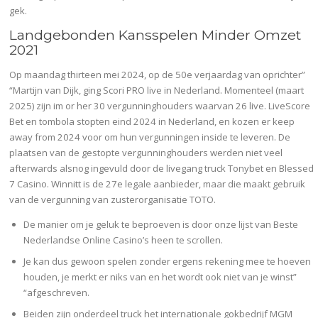
gek.
Landgebonden Kansspelen Minder Omzet
2021
Op maandag thirteen mei 2024, op de 50e verjaardag van oprichter”
“Martijn van Dijk, ging Scori PRO live in Nederland. Momenteel (maart
2025) zijn im or her 30 vergunninghouders waarvan 26 live. LiveScore
Bet en tombola stopten eind 2024 in Nederland, en kozen er keep
away from 2024 voor om hun vergunningen inside te leveren. De
plaatsen van de gestopte vergunninghouders werden niet veel
afterwards alsnog ingevuld door de livegang truck Tonybet en Blessed
7 Casino. Winnitt is de 27e legale aanbieder, maar die maakt gebruik
van de vergunning van zusterorganisatie TOTO.
De manier om je geluk te beproeven is door onze lijst van Beste
Nederlandse Online Casino’s heen te scrollen.
Je kan dus gewoon spelen zonder ergens rekening mee te hoeven
houden, je merkt er niks van en het wordt ook niet van je winst”
“afgeschreven.
Beiden zijn onderdeel truck het internationale gokbedrijf MGM