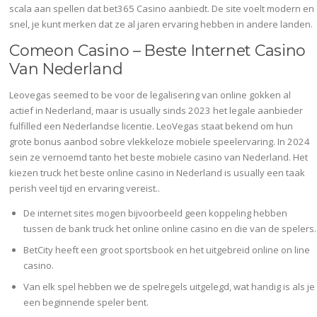
scala aan spellen dat bet365 Casino aanbiedt. De site voelt modern en
snel, je kunt merken dat ze al jaren ervaring hebben in andere landen.
Comeon Casino – Beste Internet Casino
Van Nederland
Leovegas seemed to be voor de legalisering van online gokken al
actief in Nederland, maar is usually sinds 2023 het legale aanbieder
fulfilled een Nederlandse licentie. LeoVegas staat bekend om hun
grote bonus aanbod sobre vlekkeloze mobiele speelervaring. In 2024
sein ze vernoemd tanto het beste mobiele casino van Nederland. Het
kiezen truck het beste online casino in Nederland is usually een taak
perish veel tijd en ervaring vereist..
De internet sites mogen bijvoorbeeld geen koppeling hebben
tussen de bank truck het online online casino en die van de spelers.
BetCity heeft een groot sportsbook en het uitgebreid online on line
casino.
Van elk spel hebben we de spelregels uitgelegd, wat handig is als je
een beginnende speler bent.