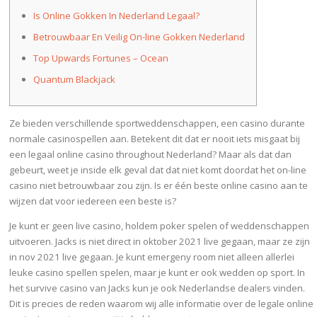
Is Online Gokken In Nederland Legaal?
Betrouwbaar En Veilig On-line Gokken Nederland
Top Upwards Fortunes – Ocean
Quantum Blackjack
Ze bieden verschillende sportweddenschappen, een casino durante
normale casinospellen aan. Betekent dit dat er nooit iets misgaat bij
een legaal online casino throughout Nederland? Maar als dat dan
gebeurt, weet je inside elk geval dat dat niet komt doordat het on-line
casino niet betrouwbaar zou zijn. Is er één beste online casino aan te
wijzen dat voor iedereen een beste is?
Je kunt er geen live casino, holdem poker spelen of weddenschappen
uitvoeren. Jacks is niet direct in oktober 2021 live gegaan, maar ze zijn
in nov 2021 live gegaan. Je kunt emergeny room niet alleen allerlei
leuke casino spellen spelen, maar je kunt er ook wedden op sport. In
het survive casino van Jacks kun je ook Nederlandse dealers vinden.
Dit is precies de reden waarom wij alle informatie over de legale online