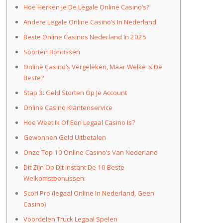
Hoe Herken Je De Legale Online Casino’s?
Andere Legale Online Casino’s In Nederland
Beste Online Casinos Nederland In 2025
Soorten Bonussen
Online Casino’s Vergeleken, Maar Welke Is De
Beste?
Stap 3: Geld Storten Op Je Account
Online Casino Klantenservice
Hoe Weet Ik Of Een Legaal Casino Is?
Gewonnen Geld Uitbetalen
Onze Top 10 Online Casino’s Van Nederland
Dit Zijn Op Dit Instant De 10 Beste
Welkomstbonussen:
Scori Pro (legaal Online In Nederland, Geen
Casino)
Voordelen Truck Legaal Spelen