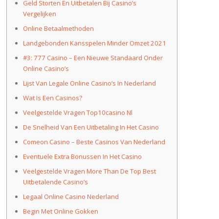
Geld Storten En Uitbetalen Bij Casino’s
Vergelijken
Online Betaalmethoden
Landgebonden Kansspelen Minder Omzet 2021
#3: 777 Casino – Een Nieuwe Standaard Onder
Online Casino’s
Lijst Van Legale Online Casino’s In Nederland
Wat Is Een Casinos?
Veelgestelde Vragen Top10casino Nl
De Snelheid Van Een Uitbetaling In Het Casino
Comeon Casino – Beste Casinos Van Nederland
Eventuele Extra Bonussen In Het Casino
Veelgestelde Vragen More Than De Top Best
Uitbetalende Casino’s
Legaal Online Casino Nederland
Begin Met Online Gokken