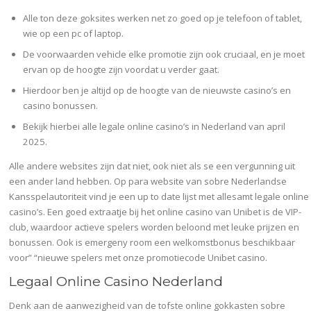
Alle ton deze goksites werken net zo goed op je telefoon of tablet,
wie op een pc of laptop.
De voorwaarden vehicle elke promotie zijn ook cruciaal, en je moet
ervan op de hoogte zijn voordat u verder gaat.
Hierdoor ben je altijd op de hoogte van de nieuwste casino’s en
casino bonussen.
Bekijk hierbei alle legale online casino’s in Nederland van april
2025.
Alle andere websites zijn dat niet, ook niet als se een vergunning uit
een ander land hebben. Op para website van sobre Nederlandse
Kansspelautoriteit vind je een up to date lijst met allesamt legale online
casino’s. Een goed extraatje bij het online casino van Unibet is de VIP-
club, waardoor actieve spelers worden beloond met leuke prijzen en
bonussen. Ook is emergeny room een welkomstbonus beschikbaar
voor” “nieuwe spelers met onze promotiecode Unibet casino.
Legaal Online Casino Nederland
Denk aan de aanwezigheid van de tofste online gokkasten sobre