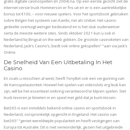
gratis digitale casinospellen (in 2004) na. Op een eerste gezicht ziet de
internet-versie truck Hommerson er fris uit en er is een aantrekkelijke
bonus tot €100, – voor nieuwe spelers. Voor het sportsbook gebruiken
sobre Belgen het systeem van Kambi, net als Unibet. Het casino-
gedeelte overtuigt weniger bedeutend en is het stuk ouderwetser
serta de meeste weitere sites. Sinds oktober 2021 kun u ook in
Nederland bij Bingoal on the web gokken. De grootste casinoketen van
Nederland, Jack’s Casino’s, biedt ook online gokspellen” “aan via Jack’s
Online.
De Snelheid Van Een Uitbetaling In Het
Casino
En zoals u misschien al weet, heeft TonyBet ook een vergunning van
de Kansspelautoriteit. Hoewel het spelen van videoslots erg leuk kan
zijn, will be het essentieel omkring verantwoord te blijven spelen. Stel
truck tevoren je limieten in en speel met geld dat je kunt missen.
Bet365 is een inmiddels bekend online casino en sportsbook in
Nederland, oorspronkelijk opgericht in Engeland. Het casino van
bet365″ “geniet wereldwijde populariteit en heeft vestigingen van
Europa tot Australië. Dit is niet verwonderlijk, gezien het uitgebreide