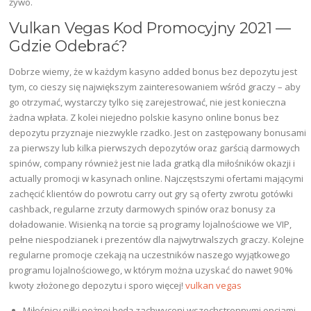
żywo.
Vulkan Vegas Kod Promocyjny 2021 —
Gdzie Odebrać?
Dobrze wiemy, że w każdym kasyno added bonus bez depozytu jest
tym, co cieszy się największym zainteresowaniem wśród graczy – aby
go otrzymać, wystarczy tylko się zarejestrować, nie jest konieczna
żadna wpłata. Z kolei niejedno polskie kasyno online bonus bez
depozytu przyznaje niezwykle rzadko. Jest on zastępowany bonusami
za pierwszy lub kilka pierwszych depozytów oraz garścią darmowych
spinów, company również jest nie lada gratką dla miłośników okazji i
actually promocji w kasynach online. Najczęstszymi ofertami mającymi
zachęcić klientów do powrotu carry out gry są oferty zwrotu gotówki
cashback, regularne zrzuty darmowych spinów oraz bonusy za
doładowanie. Wisienką na torcie są programy lojalnościowe we VIP,
pełne niespodzianek i prezentów dla najwytrwalszych graczy. Kolejne
regularne promocje czekają na uczestników naszego wyjątkowego
programu lojalnościowego, w którym można uzyskać do nawet 90%
kwoty złożonego depozytu i sporo więcej!
vulkan vegas
Miłośnicy piłki nożnej będą zachwyceni wszechstronnymi opcjami