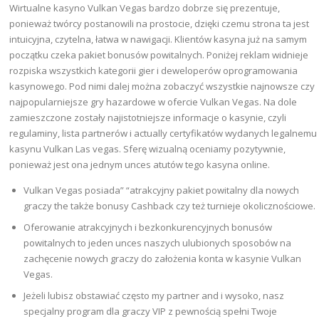
Wirtualne kasyno Vulkan Vegas bardzo dobrze się prezentuje,
ponieważ twórcy postanowili na prostocie, dzięki czemu strona ta jest
intuicyjna, czytelna, łatwa w nawigacji. Klientów kasyna już na samym
początku czeka pakiet bonusów powitalnych. Poniżej reklam widnieje
rozpiska wszystkich kategorii gier i deweloperów oprogramowania
kasynowego. Pod nimi dalej można zobaczyć wszystkie najnowsze czy
najpopularniejsze gry hazardowe w ofercie Vulkan Vegas. Na dole
zamieszczone zostały najistotniejsze informacje o kasynie, czyli
regulaminy, lista partnerów i actually certyfikatów wydanych legalnemu
kasynu Vulkan Las vegas. Sferę wizualną oceniamy pozytywnie,
ponieważ jest ona jednym unces atutów tego kasyna online.
Vulkan Vegas posiada” “atrakcyjny pakiet powitalny dla nowych
graczy the także bonusy Cashback czy też turnieje okolicznościowe.
Oferowanie atrakcyjnych i bezkonkurencyjnych bonusów
powitalnych to jeden unces naszych ulubionych sposobów na
zachęcenie nowych graczy do założenia konta w kasynie Vulkan
Vegas.
Jeżeli lubisz obstawiać często my partner and i wysoko, nasz
specjalny program dla graczy VIP z pewnością spełni Twoje