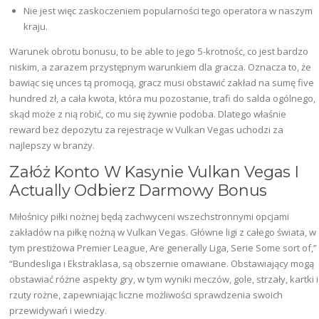
Nie jest więc zaskoczeniem popularności tego operatora w naszym
kraju.
Warunek obrotu bonusu, to be able to jego 5-krotnośc, co jest bardzo
niskim, a zarazem przystępnym warunkiem dla gracza. Oznacza to, że
bawiąc się unces tą promocją, gracz musi obstawić zakład na sumę five
hundred zł, a cała kwota, która mu pozostanie, trafi do salda ogólnego,
skąd może z nią robić, co mu się żywnie podoba. Dlatego właśnie
reward bez depozytu za rejestracje w Vulkan Vegas uchodzi za
najlepszy w branży.
Załóż Konto W Kasynie Vulkan Vegas I
Actually Odbierz Darmowy Bonus
Miłośnicy piłki nożnej będą zachwyceni wszechstronnymi opcjami
zakładów na piłkę nożną w Vulkan Vegas. Główne ligi z całego świata, w
tym prestiżowa Premier League, Are generally Liga, Serie Some sort of,”
“Bundesliga i Ekstraklasa, są obszernie omawiane. Obstawiający mogą
obstawiać różne aspekty gry, w tym wyniki meczów, gole, strzały, kartki i
rzuty rożne, zapewniając liczne możliwości sprawdzenia swoich
przewidywań i wiedzy.