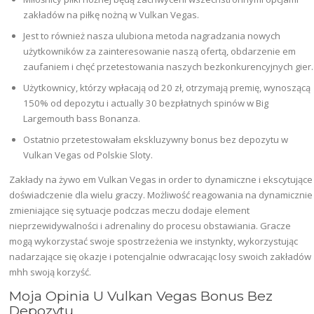
zakładów na piłkę nożną w Vulkan Vegas.
Jest to również nasza ulubiona metoda nagradzania nowych
użytkowników za zainteresowanie naszą ofertą, obdarzenie em
zaufaniem i chęć przetestowania naszych bezkonkurencyjnych gier.
Użytkownicy, którzy wpłacają od 20 zł, otrzymają premię, wynoszącą
150% od depozytu i actually 30 bezpłatnych spinów w Big
Largemouth bass Bonanza.
Ostatnio przetestowałam ekskluzywny bonus bez depozytu w
Vulkan Vegas od Polskie Sloty.
Zakłady na żywo em Vulkan Vegas in order to dynamiczne i ekscytujące
doświadczenie dla wielu graczy. Możliwość reagowania na dynamicznie
zmieniające się sytuacje podczas meczu dodaje element
nieprzewidywalności i adrenaliny do procesu obstawiania. Gracze
mogą wykorzystać swoje spostrzeżenia we instynkty, wykorzystując
nadarzające się okazje i potencjalnie odwracając losy swoich zakładów
mhh swoją korzyść.
Moja Opinia U Vulkan Vegas Bonus Bez
Depozytu