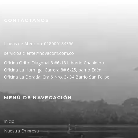
CONTÁCTANOS
Líneas de Atención: 018000184356
servicioalcliente@novacom.com.co
Oficina Orito: Diagonal 8 #6-181, barrio Chapinero.
Oficina La Hormiga: Carrera 8# 6-25, barrio Edén.
Oficina La Dorada: Cra 6 Nro. 3- 34 Barrio San Felipe
MENÚ DE NAVEGACIÓN
Inicio
Nuestra Empresa