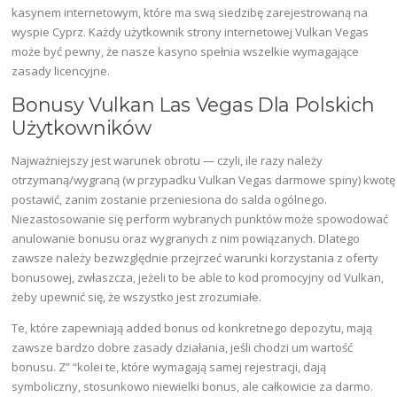
kasynem internetowym, które ma swą siedzibę zarejestrowaną na
wyspie Cyprz. Każdy użytkownik strony internetowej Vulkan Vegas
może być pewny, że nasze kasyno spełnia wszelkie wymagające
zasady licencyjne.
Bonusy Vulkan Las Vegas Dla Polskich
Użytkowników
Najważniejszy jest warunek obrotu — czyli, ile razy należy
otrzymaną/wygraną (w przypadku Vulkan Vegas darmowe spiny) kwotę
postawić, zanim zostanie przeniesiona do salda ogólnego.
Niezastosowanie się perform wybranych punktów może spowodować
anulowanie bonusu oraz wygranych z nim powiązanych. Dlatego
zawsze należy bezwzględnie przejrzeć warunki korzystania z oferty
bonusowej, zwłaszcza, jeżeli to be able to kod promocyjny od Vulkan,
żeby upewnić się, że wszystko jest zrozumiałe.
Te, które zapewniają added bonus od konkretnego depozytu, mają
zawsze bardzo dobre zasady działania, jeśli chodzi um wartość
bonusu. Z” “kolei te, które wymagają samej rejestracji, dają
symboliczny, stosunkowo niewielki bonus, ale całkowicie za darmo.