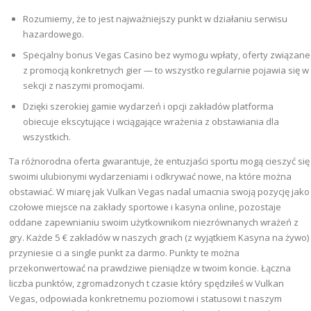
Rozumiemy, że to jest najważniejszy punkt w działaniu serwisu
hazardowego.
Specjalny bonus Vegas Casino bez wymogu wpłaty, oferty związane
z promocją konkretnych gier — to wszystko regularnie pojawia się w
sekcji z naszymi promocjami.
Dzięki szerokiej gamie wydarzeń i opcji zakładów platforma
obiecuje ekscytujące i wciągające wrażenia z obstawiania dla
wszystkich.
Ta różnorodna oferta gwarantuje, że entuzjaści sportu mogą cieszyć się
swoimi ulubionymi wydarzeniami i odkrywać nowe, na które można
obstawiać. W miarę jak Vulkan Vegas nadal umacnia swoją pozycję jako
czołowe miejsce na zakłady sportowe i kasyna online, pozostaje
oddane zapewnianiu swoim użytkownikom niezrównanych wrażeń z
gry. Każde 5 € zakładów w naszych grach (z wyjątkiem Kasyna na żywo)
przyniesie ci a single punkt za darmo. Punkty te można
przekonwertować na prawdziwe pieniądze w twoim koncie. Łączna
liczba punktów, zgromadzonych t czasie który spędziłeś w Vulkan
Vegas, odpowiada konkretnemu poziomowi i statusowi t naszym