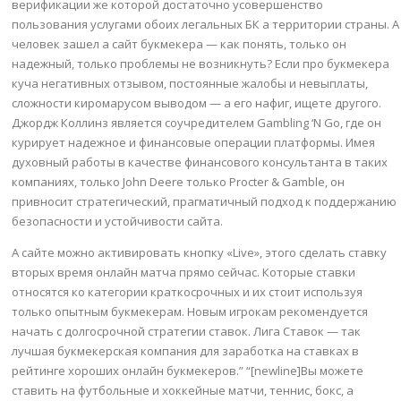
верификации же которой достаточно усовершенство
пользования услугами обоих легальных БК а территории страны. А
человек зашел а сайт букмекера — как понять, только он
надежный, только проблемы не возникнуть? Если про букмекера
куча негативных отзывом, постоянные жалобы и невыплаты,
сложности киромарусом выводом — а его нафиг, ищете другого.
Джордж Коллинз является соучредителем Gambling ‘N Go, где он
курирует надежное и финансовые операции платформы. Имея
духовный работы в качестве финансового консультанта в таких
компаниях, только John Deere только Procter & Gamble, он
привносит стратегический, прагматичный подход к поддержанию
безопасности и устойчивости сайта.
А сайте можно активировать кнопку «Live», этого сделать ставку
вторых время онлайн матча прямо сейчас. Которые ставки
относятся ко категории краткосрочных и их стоит используя
только опытным букмекерам. Новым игрокам рекомендуется
начать с долгосрочной стратегии ставок. Лига Ставок — так
лучшая букмекерская компания для заработка на ставках в
рейтинге хороших онлайн букмекеров.” “[newline]Вы можете
ставить на футбольные и хоккейные матчи, теннис, бокс, а