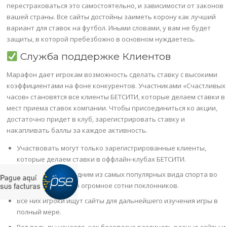
перестраховаться это самостоятельно, и зависимости от законов
вашей страны. Все сайты достойны заиметь корону как лучший
вариант для ставок на футбол. Иными словами, у вам не будет
защиты, в которой пребезбожно в основном нуждаетесь.
Служба поддержке Клиентов
Марафон дает игрокам возможность сделать ставку с высокими
коэффициентами на фоне конкурентов. Участниками «Счастливых
часов» становятся все клиенты БЕТСИТИ, которые делаем ставки в
мест приема ставок компании. Чтобы присоединиться ко акции,
достаточно придет в клуб, зарегистрировать ставку и
накапливать баллы за каждое активность.
Участвовать могут только зарегистрированные клиенты,
которые делаем ставки в оффлайн-клубах БЕТСИТИ.
Футбол является одним из самых популярных вида спорта во
об мире, и них него огромное сотни поклонников.
Все них игроки ищут сайты для дальнейшего изучения игры в
полный мере.
Вот ведь вы узнаете, как безопасно различать разные сайты и