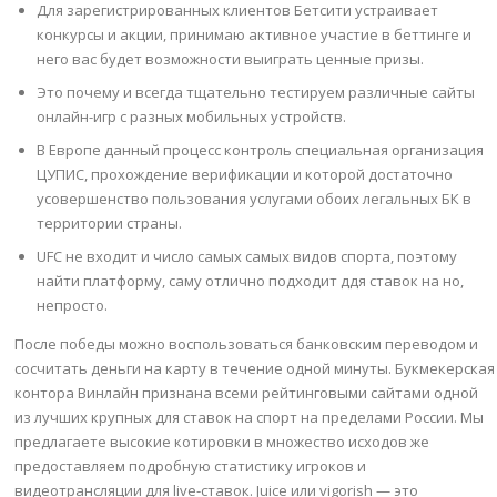
Для зарегистрированных клиентов Бетсити устраивает
конкурсы и акции, принимаю активное участие в беттинге и
него вас будет возможности выиграть ценные призы.
Это почему и всегда тщательно тестируем различные сайты
онлайн-игр с разных мобильных устройств.
В Европе данный процесс контроль специальная организация
ЦУПИС, прохождение верификации и которой достаточно
усовершенство пользования услугами обоих легальных БК в
территории страны.
UFC не входит и число самых самых видов спорта, поэтому
найти платформу, саму отлично подходит ддя ставок на но,
непросто.
После победы можно воспользоваться банковским переводом и
сосчитать деньги на карту в течение одной минуты. Букмекерская
контора Винлайн признана всеми рейтинговыми сайтами одной
из лучших крупных для ставок на спорт на пределами России. Мы
предлагаете высокие котировки в множество исходов же
предоставляем подробную статистику игроков и
видеотрансляции для live-ставок. Juice или vigorish — это