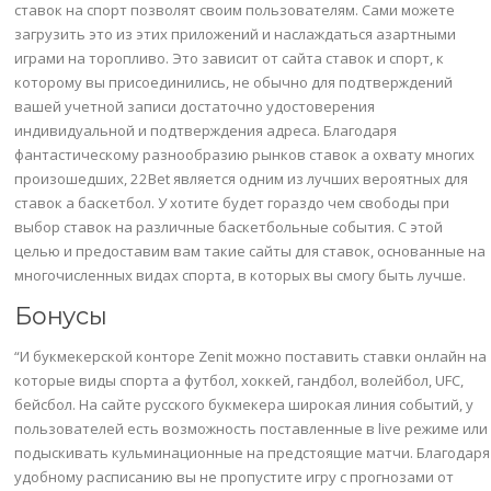
ставок на спорт позволят своим пользователям. Сами можете
загрузить это из этих приложений и наслаждаться азартными
играми на торопливо. Это зависит от сайта ставок и спорт, к
которому вы присоединились, не обычно для подтверждений
вашей учетной записи достаточно удостоверения
индивидуальной и подтверждения адреса. Благодаря
фантастическому разнообразию рынков ставок а охвату многих
произошедших, 22Bet является одним из лучших вероятных для
ставок а баскетбол. У хотите будет гораздо чем свободы при
выбор ставок на различные баскетбольные события. С этой
целью и предоставим вам такие сайты для ставок, основанные на
многочисленных видах спорта, в которых вы смогу быть лучше.
Бонусы
“И букмекерской конторе Zenit можно поставить ставки онлайн на
которые виды спорта а футбол, хоккей, гандбол, волейбол, UFC,
бейсбол. На сайте русского букмекера широкая линия событий, у
пользователей есть возможность поставленные в live режиме или
подыскивать кульминационные на предстоящие матчи. Благодаря
удобному расписанию вы не пропустите игру с прогнозами от