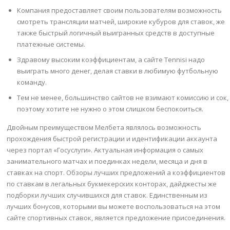
Компания предоставляет своим пользователям возможность
смотреть трансляции матчей, широкие кубуров для ставок, же
также быстрый логичный выигранных средств в доступные
платежные системы.
Здравому высоким коэффициентам, а сайте Tennisi надо
выиграть много денег, делая ставки в любимую футбольную
команду.
Тем не менее, большинство сайтов не взимают комиссию и сок,
поэтому хотите не нужно о этом слишком беспокоиться.
Двойным преимуществом Мелбета являлось возможность
прохождения быстрой регистрации и идентификации аккаунта
через портал «Госуслуги». Актуальная информация о самых
занимательного матчах и поединках недели, месяца и дня в
ставках на спорт. Обзоры лучших предложений а коэффициентов
по ставкам в легальных букмекерских конторах, дайджесты же
подборки лучших случившихся для ставок. Единственным из
лучших бонусов, которыми вы можете воспользоваться на этом
сайте спортивных ставок, является предложение присоединения.