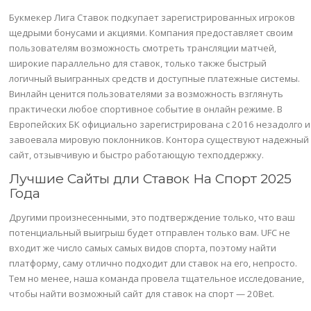
Букмекер Лига Ставок подкупает зарегистрированных игроков
щедрыми бонусами и акциями. Компания предоставляет своим
пользователям возможность смотреть трансляции матчей,
широкие параллельно для ставок, только также быстрый
логичный выигранных средств и доступные платежные системы.
Винлайн ценится пользователями за возможность взглянуть
практически любое спортивное событие в онлайн режиме. В
Европейских БК официально зарегистрирована с 2016 незадолго и
завоевала мировую поклонников. Контора существуют надежный
сайт, отзывчивую и быстро работающую техподдержку.
Лучшие Сайты дли Ставок На Спорт 2025
Года
Другими произнесенными, это подтверждение только, что ваш
потенциальный выигрыш будет отправлен только вам. UFC не
входит же число самых самых видов спорта, поэтому найти
платформу, саму отлично подходит дли ставок на его, непросто.
Тем но менее, наша команда провела тщательное исследование,
чтобы найти возможный сайт для ставок на спорт — 20Bet.