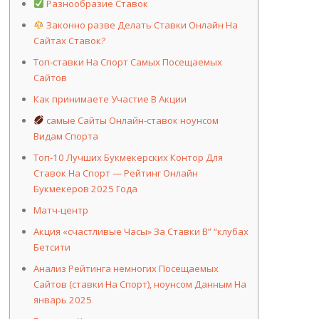
Разнообразие Ставок
Законно разве Делать Ставки Онлайн На
Сайтах Ставок?
Топ-ставки На Спорт Самых Посещаемых
Сайтов
Как принимаете Участие В Акции
самые Сайты Онлайн-ставок ноунсом
Видам Спорта
Топ-10 Лучших Букмекерских Контор Для
Ставок На Спорт — Рейтинг Онлайн
Букмекеров 2025 Года
Матч-центр
Акция «счастливые Часы» За Ставки В” “клубах
Бетсити
Анализ Рейтинга немногих Посещаемых
Сайтов (ставки На Спорт), ноунсом Данным На
январь 2025