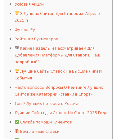
Условия Акции
8 Лучших Сайтов Для Ставок же Апреле
2025 п
Футбол Ру
Рейтинги Букмекеров
Какие Разделы и Рассматриваем Для
Добавления Платформы Для Ставок В Наш
подробный?
Лучшие Сайты Ставок На Высшие Лиги И
События
Часто вопросы Вопросы О Рейтинге Лучших
Сайтов же Категории «ставки в Спорт»
Топ-7 Лучших Лотерей в России
Лучшие Сайты для Ставок На Спорт 2025 Года
Служба помощи Клиентов
Бесплатные Ставки