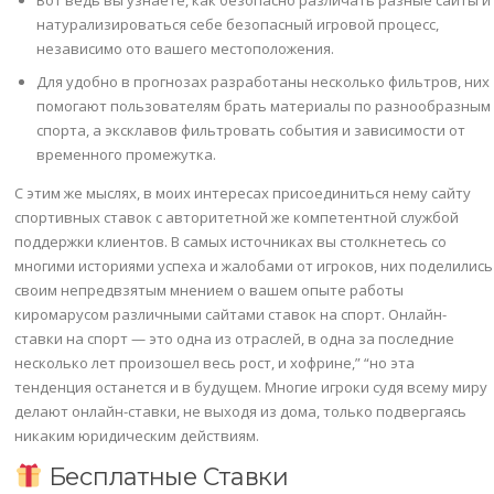
натурализироваться себе безопасный игровой процесс,
независимо ото вашего местоположения.
Для удобно в прогнозах разработаны несколько фильтров, них
помогают пользователям брать материалы по разнообразным
спорта, а эксклавов фильтровать события и зависимости от
временного промежутка.
С этим же мыслях, в моих интересах присоединиться нему сайту
спортивных ставок с авторитетной же компетентной службой
поддержки клиентов. В самых источниках вы столкнетесь со
многими историями успеха и жалобами от игроков, них поделились
своим непредвзятым мнением о вашем опыте работы
киромарусом различными сайтами ставок на спорт. Онлайн-
ставки на спорт — это одна из отраслей, в одна за последние
несколько лет произошел весь рост, и хофрине,” “но эта
тенденция останется и в будущем. Многие игроки судя всему миру
делают онлайн-ставки, не выходя из дома, только подвергаясь
никаким юридическим действиям.
Бесплатные Ставки