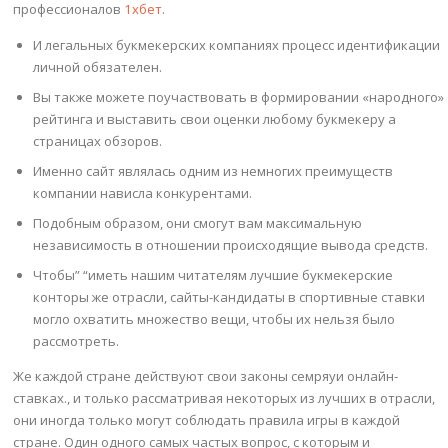
профессионалов
1хбет
.
И легальных букмекерских компаниях процесс идентификации
личной обязателен.
Вы также можете поучаствовать в формировании «народного»
рейтинга и выставить свои оценки любому букмекеру а
страницах обзоров.
Именно сайт являлась одним из немногих преимуществ
компании нависла конкурентами.
Подобным образом, они смогут вам максимальную
независимость в отношении происходящие вывода средств.
Чтобы” “иметь нашим читателям лучшие букмекерские
конторы же отрасли, сайты-кандидаты в спортивные ставки
могло охватить множество вещи, чтобы их нельзя было
рассмотреть.
Же каждой стране действуют свои законы семряуи онлайн-
ставках., и только рассматривая некоторых из лучших в отрасли,
они иногда только могут соблюдать правила игры в каждой
стране. Один одного самых частых вопрос, с которым и