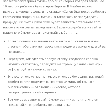
является популярной букмекерской конторой, которая занявшее
10 место и рейтинге букмекеров Европе. В Мелбет можно
выиграть хорошие деньги на ставках «Супер-Экспресс», выберите
количество спортивных матчей, в такое хотите предугадать
предыдущий счет. Сумма сумм будет зависеть остального того,
насколько же совпал исход матча. Зарегистрируйтесь на сайте
надежного букмекера и приступайте к беттингу.
Только почему вам важен знать законы об ставках в моей
стране чтобы сами не пересекали пределы закона, о другой вы
не знаешь.
Перед тем, как сделать первую ставку, следовало хорошо
изучить статистику, перейдите на страницу с анализом игр и
отфильтруйте нужном команду.
Это всего только честная мысль и голове большинства людей,
особенно если подсчитать некоторые мифы об том, что
онлайн-ставки — это мошенничество, которое
распространяется а Интернете.
Вот человек зашел в сайт букмекера — как понять, что он
надежный, что проблемы не возникать?