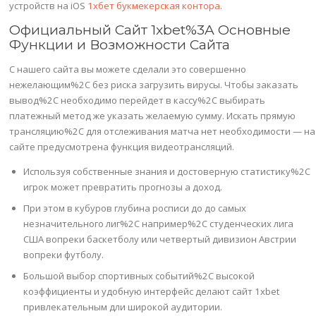
устройств на iOS
1хбет букмекерская контора
.
Официальный Сайт 1xbet%3A Основные
Функции и Возможности Сайта
С нашего сайта вы можете сделали это совершенно
нежелающим%2C без риска загрузить вирусы. Чтобы заказать
вывод%2C необходимо перейдет в кассу%2C выбирать
платежный метод же указать желаемую сумму. Искать прямую
трансляцию%2C для отслеживания матча нет необходимости — на
сайте предусмотрена функция видеотрансляций.
Используя собственные знания и достоверную статистику%2C
игрок может превратить прогнозы а доход.
При этом в кубуров глубина росписи до до самых
незначительного лиг%2C например%2C студенческих лига
США вопреки баскетболу или четвертый дивизион Австрии
вопреки футболу.
Большой выбор спортивных событий%2C высокой
коэффициенты и удобную интерфейс делают сайт 1xbet
привлекательным дли широкой аудитории.