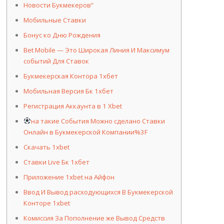
Новости Букмекеров”
Мобильные Ставки
Бонус ко Дню Рождения
Bet Mobile — Это Широкая Линия И Максимум
событий Для Ставок
Букмекерская Контора 1хбет
Мобильная Версия Бк 1хбет
Регистрация Аккаунта в 1 Xbet
на такие События Можно сделано Ставки
Онлайн в Букмекерской Компании%3F
Скачать 1xbet
Ставки Live Бк 1хбет
Приложение 1хbet на Айфон
Ввод И Вывод расходующихся В Букмекерской
Конторе 1xbet
Комиссия За Пополнение же Вывод Средств