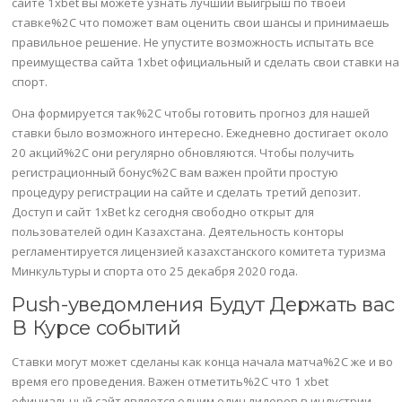
сайте 1xbet вы можете узнать лучший выигрыш по твоей
ставке%2C что поможет вам оценить свои шансы и принимаешь
правильное решение. Не упустите возможность испытать все
преимущества сайта 1xbet официальный и сделать свои ставки на
спорт.
Она формируется так%2C чтобы готовить прогноз для нашей
ставки было возможного интересно. Ежедневно достигает около
20 акций%2C они регулярно обновляются. Чтобы получить
регистрационный бонус%2C вам важен пройти простую
процедуру регистрации на сайте и сделать третий депозит.
Доступ и сайт 1xBet kz сегодня свободно открыт для
пользователей один Казахстана. Деятельность конторы
регламентируется лицензией казахстанского комитета туризма
Минкультуры и спорта ото 25 декабря 2020 года.
Push-уведомления Будут Держать вас
В Курсе событий
Ставки могут может сделаны как конца начала матча%2C же и во
время его проведения. Важен отметить%2C что 1 xbet
официальный сайт является одним один лидеров в индустрии