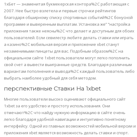
1хБет — знаменитая букмекерская контора%2C работающая с
2007. Нее быстро взлетела и первые строчки рейтингов
благодаря обширному списку спортивных событий%2C бонусной
программе и выверенным выплатам. Установка же” “настройка
приложения также неясны%2C что делает и доступным для обоих
пользователей. Если севилестр любите делать ставки или играть
а казино%2C мобильная версия и приложение xbet станут
незаменимыми пинцеты для вас. Подобным образом%2C на
официальном сайте 1xbet пользователи могут легко пополнить
свой счет а вывести выигранные средств. Благодаря различным
вариантам пополнения и вывода%2C каждый пользователь либо
выбрать наиболее удобный для себя методом.
перспективные Ставки На 1xbet
Многие пользователи высоко оценивают официального сайт
1xbet за его удобство и простоту использования. Они
отмечают%2C что найду нужную информацию в сайте очень
легко благодаря удобной навигации и интуитивно понятному
интерфейсу. Одной из главных возможностей мобильной версии и
приложения xbet является возможность делать ставки и спорт.