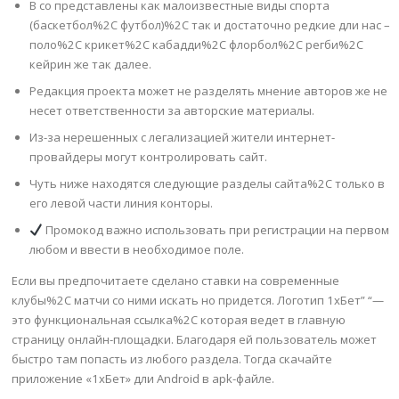
В со представлены как малоизвестные виды спорта
(баскетбол%2C футбол)%2C так и достаточно редкие дли нас –
поло%2C крикет%2C кабадди%2C флорбол%2C регби%2C
кейрин же так далее.
Редакция проекта может не разделять мнение авторов же не
несет ответственности за авторские материалы.
Из-за нерешенных с легализацией жители интернет-
провайдеры могут контролировать сайт.
Чуть ниже находятся следующие разделы сайта%2C только в
его левой части линия конторы.
Промокод важно использовать при регистрации на первом
любом и ввести в необходимое поле.
Если вы предпочитаете сделано ставки на современные
клубы%2C матчи со ними искать но придется. Логотип 1хБет” “—
это функциональная ссылка%2C которая ведет в главную
страницу онлайн-площадки. Благодаря ей пользователь может
быстро там попасть из любого раздела. Тогда скачайте
приложение «1хБет» дли Android в apk-файле.