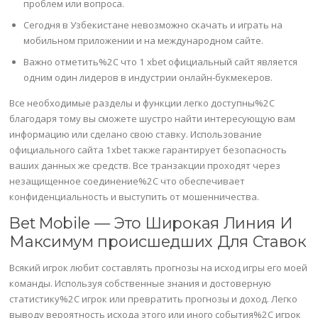
проблем или вопроса.
Сегодня в Узбекистане невозможно скачать и играть на
мобильном приложении и на международном сайте.
Важно отметить%2C что 1 xbet официальный сайт является
одним один лидеров в индустрии онлайн-букмекеров.
Все необходимые разделы и функции легко доступны%2C
благодаря тому вы сможете шустро найти интересующую вам
информацию или сделано свою ставку. Использование
официального сайта 1xbet также гарантирует безопасность
ваших данных же средств. Все транзакции проходят через
незащищенное соединение%2C что обеспечивает
конфиденциальность и выступить от мошенничества.
Bet Mobile — Это Широкая Линия И
Максимум происшедших Для Ставок
Всякий игрок любит составлять прогнозы на исход игры его моей
команды. Используя собственные знания и достоверную
статистику%2C игрок или превратить прогнозы и доход. Легко
выводу вероятность исхода этого или иного события%2C игрок