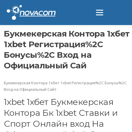
Ir
al
Menú
contenido
Букмекерская Контора 1хбет
1xbet Регистрация%2C
Бонусы%2C Вход на
Официальный Сай
Букмекерская Контора 1хбет 1xbet Регистрация%2C Бонусы%2C
Вход на Официальный Сайт
1xbet 1хбет Букмекерская
Контора Бк 1xbet Ставки и
Спорт Онлайн вход На