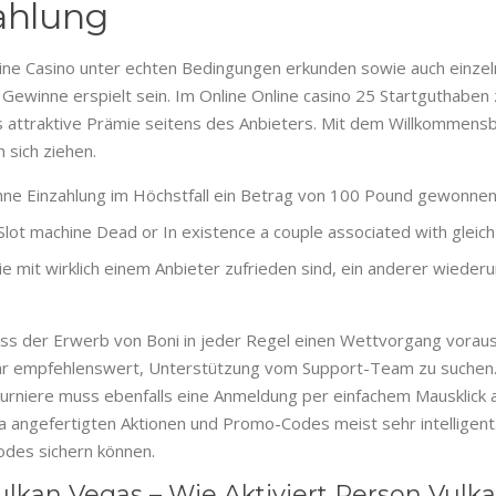
ahlung
ine Casino unter echten Bedingungen erkunden sowie auch einzel
ewinne erspielt sein. Im Online Online casino 25 Startguthaben z
aus attraktive Prämie seitens des Anbieters. Mit dem Willkommens
 sich ziehen.
ne Einzahlung im Höchstfall ein Betrag von 100 Pound gewonne
ot machine Dead or In existence a couple associated with gleich 
e mit wirklich einem Anbieter zufrieden sind, ein anderer wieder
ss der Erwerb von Boni in jeder Regel einen Wettvorgang voraus
sehr empfehlenswert, Unterstützung vom Support-Team zu suchen
 Turniere muss ebenfalls eine Anmeldung per einfachem Mausklick a
a angefertigten Aktionen und Promo-Codes meist sehr intelligent. 
Codes sichern können.
ulkan Vegas – Wie Aktiviert Person Vul