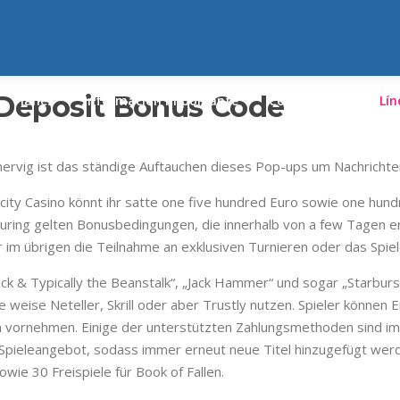
o Deposit Bonus Code
Planes
Información Importante
Contáctenos
Lín
ervig ist das ständige Auftauchen dieses Pop-ups um Nachricht
ty Casino könnt ihr satte one five hundred Euro sowie one hundre
uring gelten Bonusbedingungen, die innerhalb von a few Tagen erf
m übrigen die Teilnahme an exklusiven Turnieren oder das Spiel
Jack & Typically the Beanstalk“, „Jack Hammer“ und sogar „Starbur
e weise Neteller, Skrill oder aber Trustly nutzen. Spieler können
vornehmen. Einige der unterstützten Zahlungsmethoden sind imme
n Spieleangebot, sodass immer erneut neue Titel hinzugefügt werde
ie 30 Freispiele für Book of Fallen.