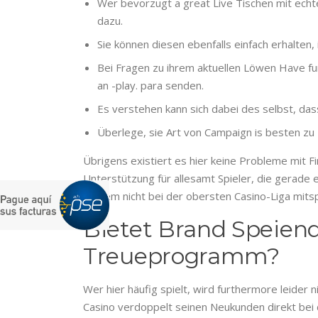
Wer bevorzugt a great Live Tischen mit echt
dazu.
Sie können diesen ebenfalls einfach erhalte
Bei Fragen zu ihrem aktuellen Löwen Have fu
an -play. para senden.
Es verstehen kann sich dabei des selbst, das
Überlege, sie Art von Campaign is besten zu 
Übrigens existiert es hier keine Probleme mit F
Unterstützung für allesamt Spieler, die gerade e
weitem nicht bei der obersten Casino-Liga mits
Bietet Brand Speien
Treueprogramm?
Wer hier häufig spielt, wird furthermore leider 
Casino verdoppelt seinen Neukunden direkt bei de