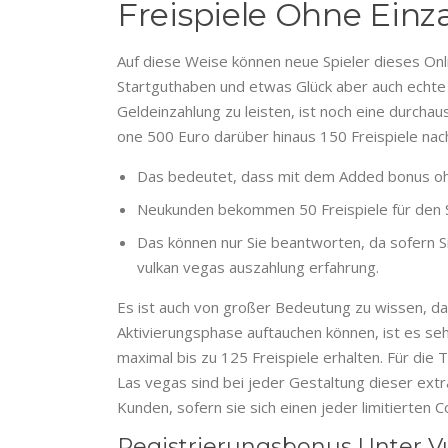
Freispiele Ohne Einz
Auf diese Weise können neue Spieler dieses Onl
Startguthaben und etwas Glück aber auch echte G
Geldeinzahlung zu leisten, ist noch eine durch
one 500 Euro darüber hinaus 150 Freispiele nach
Das bedeutet, dass mit dem Added bonus oh
Neukunden bekommen 50 Freispiele für den Sl
Das können nur Sie beantworten, da sofern Si
vulkan vegas auszahlung erfahrung.
Es ist auch von großer Bedeutung zu wissen, da
Aktivierungsphase auftauchen können, ist es 
maximal bis zu 125 Freispiele erhalten. Für die
Las vegas sind bei jeder Gestaltung dieser extr
Kunden, sofern sie sich einen jeder limitierten 
Registrierungsbonus Unter V