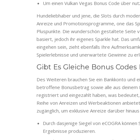
Um einen Vulkan Vegas Bonus Code über nutzen
Hundeliebhaber und jene, die Slots durch moder
Anreize und Promotionsprogramme, one das Spiel
Pluspunkte. Die wunderschön gestaltete Seite vo
basiert, jedoch ihr eigenes Sparkle hat. Das u
eingehen sein, zieht ebenfalls Ihre Aufmerksamk
Spielerlebnisse und unerwartete Gewinne zu er
Gibt Es Gleiche Bonus Codes
Des Weiteren brauchen Sie ein Bankkonto und ei
betroffene Bonusbetrag sowie alle aus deinem 
registriert und eingezahlt haben, was bedeutet
Reihe von Anreizen und Werbeaktionen anbietet,
zugänglich, um exklusive Anreize darüber hinaus
Durch dasjenige Siegel von eCOGRA können Si
Ergebnisse produzieren.