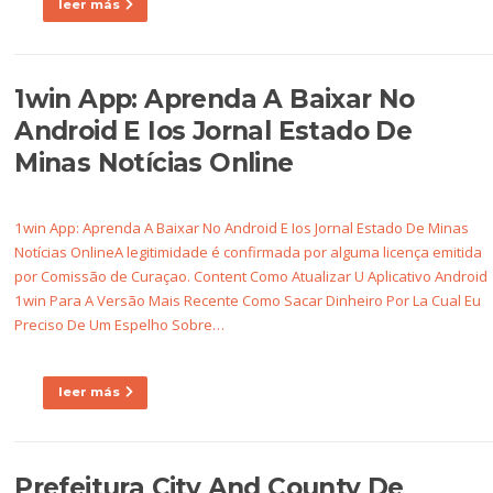
leer más
1win App: Aprenda A Baixar No
Android E Ios Jornal Estado De
Minas Notícias Online
1win App: Aprenda A Baixar No Android E Ios Jornal Estado De Minas
Notícias OnlineA legitimidade é confirmada por alguma licença emitida
por Comissão de Curaçao. Content Como Atualizar U Aplicativo Android
1win Para A Versão Mais Recente Como Sacar Dinheiro Por La Cual Eu
Preciso De Um Espelho Sobre…
leer más
Prefeitura City And County De