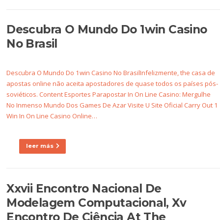
Descubra O Mundo Do 1win Casino
No Brasil
Descubra O Mundo Do 1win Casino No BrasilInfelizmente, the casa de
apostas online não aceita apostadores de quase todos os países pós-
soviéticos. Content Esportes Parapostar In On Line Casino: Mergulhe
No Inmenso Mundo Dos Games De Azar Visite U Site Oficial Carry Out 1
Win In On Line Casino Online…
leer más
Xxvii Encontro Nacional De
Modelagem Computacional, Xv
Encontro De Ciência At The