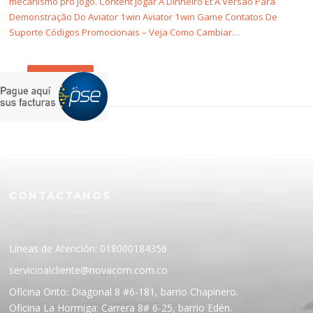
mecanismo pro jogo. Content Jogar A Dinheiro Et A Versão Para
Demonstração Do Aviator 1win Aviator 1win Game Contatos De
Suporte Códigos Promocionais – Veja Como Cambiar…
leer más
CONTÁCTANOS
Líneas de Atención: 018000184356
servicioalcliente@novacom.com.co
Oficina Orito: Diagonal 8 #6-181, barrio Chapinero.
Oficina La Hormiga: Carrera 8# 6-25, barrio Edén.