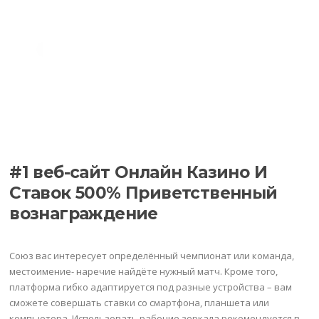
Ir
al
Menú
contenido
CATEGORÍA:
1WIN
KAZAHSTAN 709
На основе этого формируется прогноз на следующие ряд
туров. –
#1 веб-сайт Онлайн Казино И
Ставок 500% Приветственный
вознаграждение
Союз вас интересует определённый чемпионат или команда,
местоимение- наречие найдёте нужный матч. Кроме того,
платформа гибко адаптируется под разные устройства – вам
сможете совершать ставки со смартфона, планшета или
компьютера. Использовать рабочие зеркала рекомендуется в