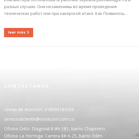
разных случаях. Они незаменимы во время проведения
технических работ или при хакерской атаке. Как Появилось…
leer más
CONTÁCTANOS
Líneas de Atención: 018000184356
servicioalcliente@novacom.com.co
Oficina Orito: Diagonal 8 #6-181, barrio Chapinero.
Oficina La Hormiga: Carrera 8# 6-25, barrio Edén.