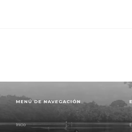
MENÚ DE NAVEGACIÓN
Inicio
E