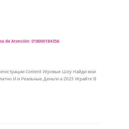
SIA
ea de Atención: 018000184356
 Регистрации Content Игровые Шоу Найди мои
атно И и Реальные Деньги а 2023 Играйте В