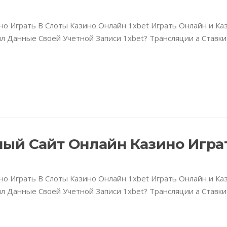
о Играть В Слоты Казино Онлайн 1xbet Играть Онлайн и Каз
ил Данные Своей Учетной Записи 1xbet? Трансляции а Ставки 
ный Сайт Онлайн Казино Играт
о Играть В Слоты Казино Онлайн 1xbet Играть Онлайн и Каз
ил Данные Своей Учетной Записи 1xbet? Трансляции а Ставки 