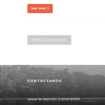
leer más
Navegación
ARTÍCULOS ANTIGUOS
de
entradas
CONTÁCTANOS
Líneas de Atención: 018000184356