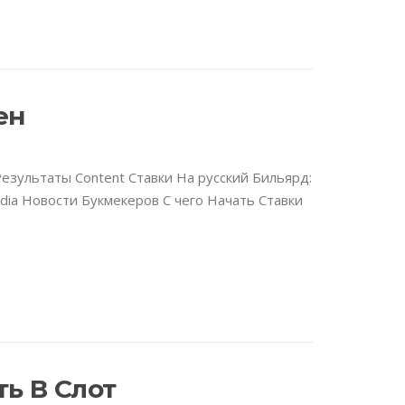
ен
зультаты Content Ставки На русский Бильярд:
ia Новости Букмекеров С чего Начать Ставки
ь В Слот