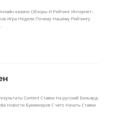
Онлайн-казино Обзоры И Рейтинг Интернет-
ков Игра Недели Почему Нашему Рейтингу
…
ен
зультаты Content Ставки На русский Бильярд:
ia Новости Букмекеров С чего Начать Ставки