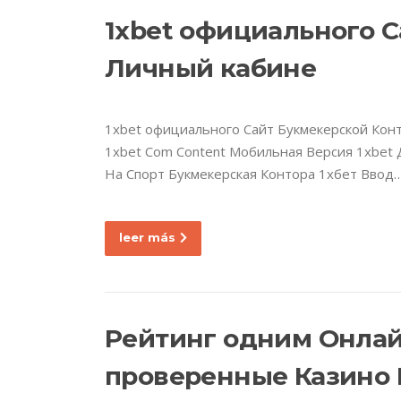
1xbet официального 
Личный кабине
1xbet официального Сайт Букмекерской Кон
1xbet Com Content Мобильная Версия 1xbet 
На Спорт Букмекерская Контора 1хбет Ввод
leer más
Рейтинг одним Онлайн
проверенные Казино 