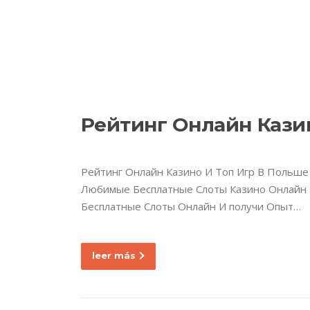
Ir
al
contenido
CA
Nuestra empresa
Рейтинг Онлайн Казин
Рейтинг Онлайн Казино И Топ Игр В Польше
Любимые Бесплатные Слоты Казино Онлайн Н
Бесплатные Слоты Онлайн И получи Опыт…
leer más