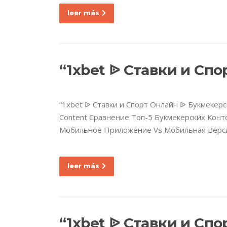
leer más
“1xbet ᐉ Ставки и Спо
“1xbet ᐉ Ставки и Спорт Онлайн ᐉ Букмекер
Content Сравнение Топ-5 Букмекерских Конт
Мобильное Приложение Vs Мобильная Верс
leer más
“1xbet ᐉ Ставки и Спо