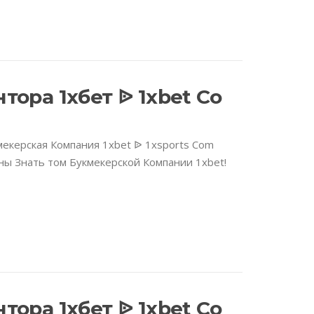
тора 1хбет ᐉ 1xbet Co
мекерская Компания 1xbet ᐉ 1xsports Com
ны Знать том Букмекерской Компании 1xbet!
тора 1хбет ᐉ 1xbet Co