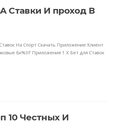
A Ставки И проход В
Ставок На Спорт Скачать Приложение Клиент
наковые Бк%3F Приложения 1 Х Бет для Ставок
п 10 Честных И