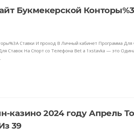
Сайт Букмекерской Конторы%3
торы%3A Ставки И проход В Личный кабинет Программа Для 
Для Ставок На Спорт со Телефона Bet а 1xstavka — это Оди
…
-казино 2024 году Апрель То
Из 39