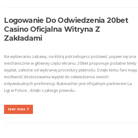
Logowanie Do Odwiedzenia 20bet
Casino Oficjalna Witryna Z
Zakładami
Na wybieraniu zabawy, na którą potrzebujesz postawić, pojawi się ona
mechanicznie w głównej części ekranu. 20Bet proponuje podatne limity
wypłat, zależne od wybranej procedury płatności. Dzięki temu fani mają
możliwość dostosowania wypłat do odwiedzenia swoich
indywidualnych preferencji. Bukmacher jest oficjalnym partnerem La
Ligi w Polsce , dzięki z jakiego powodu…
leer más