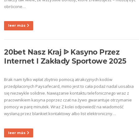
obrócone…
leer más
20bet Nasz Kraj ᐉ Kasyno Przez
Internet I Zakłady Sportowe 2025
Brak nam tylko wpłat zbytnio pomocą atrakcyjnych kodów
przedpłaconych Paysafecard, mimo jest to cała podaż nadal uosabia
się niezwykle solidnie. Nawiązanie kontaktu telefonicznego wraz z
pracownikiem kasyna poprzez czat na żywo gwarantuje otrzymanie
pomocy w parę minutek. Wraz Z kolei odpowiedź na wiadomość
wysłaną przez blankiet kontaktowy albo list elektroniczny…
leer más