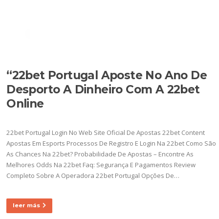
Ir
al
Menú
contenido
CATEGORÍA:
22BET
“22bet Portugal Aposte No Ano De
Desporto A Dinheiro Com A 22bet
Online
22bet Portugal Login No Web Site Oficial De Apostas 22bet Content
Apostas Em Esports Processos De Registro E Login Na 22bet Como São
As Chances Na 22bet? Probabilidade De Apostas – Encontre As
Melhores Odds Na 22bet Faq: Segurança E Pagamentos Review
Completo Sobre A Operadora 22bet Portugal Opções De…
leer más