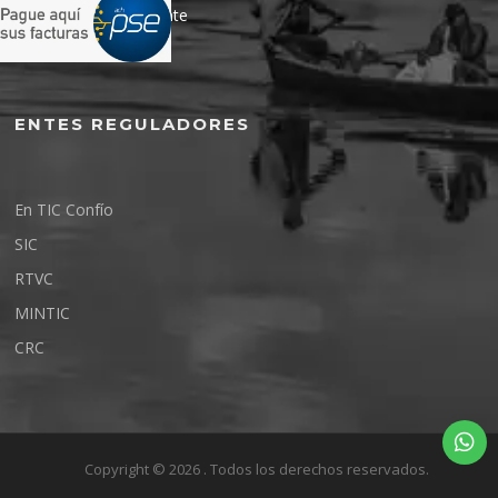
Información Importante
Contáctenos
ENTES REGULADORES
En TIC Confío
SIC
RTVC
MINTIC
CRC
Copyright © 2026 . Todos los derechos reservados.