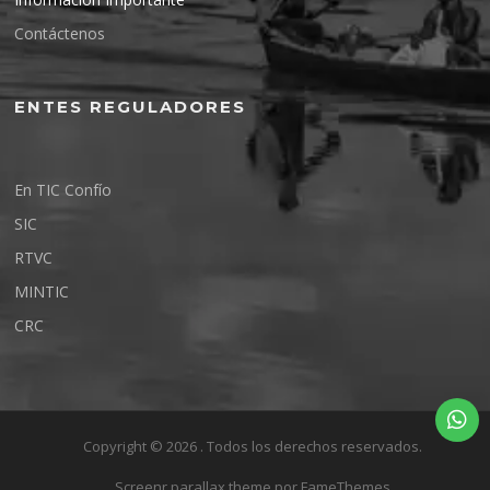
Contáctenos
ENTES REGULADORES
En TIC Confío
SIC
RTVC
MINTIC
CRC
Copyright © 2026 . Todos los derechos reservados.
Screenr parallax theme
por FameThemes