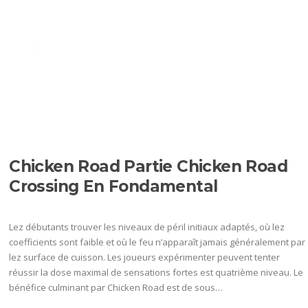
Ir
al
Menú
contenido
CATEGORÍA:
CHIKEN JEUX
698
Comme tu changez d’avis, tu avoir essentiel matin par révoquer
le retrait. –
Chicken Road️ Partie Chicken Road
Crossing En Fondamental
Lez débutants trouver les niveaux de péril initiaux adaptés, où lez
coefficients sont faible et où le feu n’apparaît jamais généralement par
lez surface de cuisson. Les joueurs expérimenter peuvent tenter
réussir la dose maximal de sensations fortes est quatrième niveau. Le
bénéfice culminant par Chicken Road est de sous…