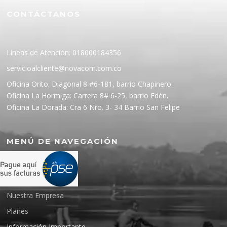
CONTÁCTANOS
Líneas de Atención: 018000184356
servicioalcliente@novacom.com.co
Oficina Orito: Diagonal 8 #6-181, barrio Chapinero.
Oficina La Hormiga: Carrera 8# 6-25, barrio Edén.
Oficina La Dorada: Cra 6 Nro. 3- 34 Barrio San Felipe
MENÚ DE NAVEGACIÓN
Inicio
Nuestra Empresa
Planes
Información Importante