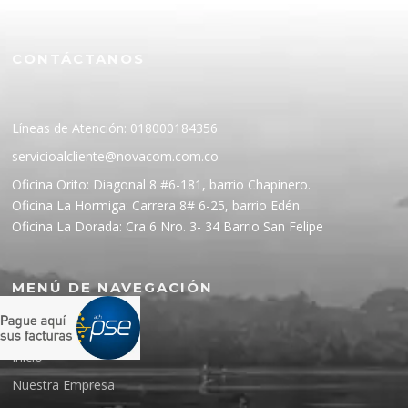
CONTÁCTANOS
Líneas de Atención: 018000184356
servicioalcliente@novacom.com.co
Oficina Orito: Diagonal 8 #6-181, barrio Chapinero.
Oficina La Hormiga: Carrera 8# 6-25, barrio Edén.
Oficina La Dorada: Cra 6 Nro. 3- 34 Barrio San Felipe
MENÚ DE NAVEGACIÓN
Inicio
Nuestra Empresa