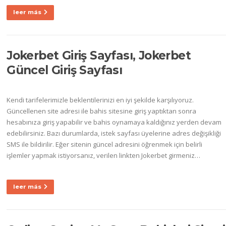
leer más
Jokerbet Giriş Sayfası, Jokerbet
Güncel Giriş Sayfası
Kendi tarifelerimizle beklentilerinizi en iyi şekilde karşılıyoruz.
Güncellenen site adresi ile bahis sitesine giriş yaptıktan sonra
hesabınıza giriş yapabilir ve bahis oynamaya kaldığınız yerden devam
edebilirsiniz. Bazı durumlarda, istek sayfası üyelerine adres değişikliği
SMS ile bildirilir. Eğer sitenin güncel adresini öğrenmek için belirli
işlemler yapmak istiyorsanız, verilen linkten Jokerbet girmeniz…
leer más