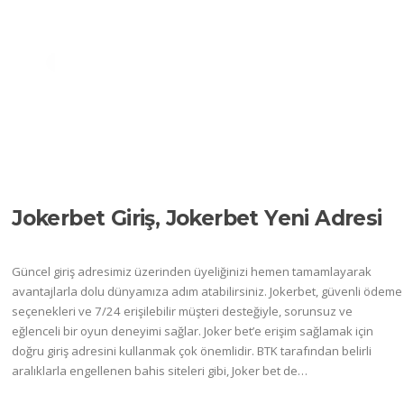
Ir
al
Menú
contenido
CATEGORÍA:
JOKERBET
GIRIS 798
Bu amaçla bahis sitesinin yönetim ekibi sitenin giriş adresini
sürekli olarak güncellemektedir. –
Jokerbet Giriş, Jokerbet Yeni Adresi
Güncel giriş adresimiz üzerinden üyeliğinizi hemen tamamlayarak
avantajlarla dolu dünyamıza adım atabilirsiniz. Jokerbet, güvenli ödeme
seçenekleri ve 7/24 erişilebilir müşteri desteğiyle, sorunsuz ve
eğlenceli bir oyun deneyimi sağlar. Joker bet’e erişim sağlamak için
doğru giriş adresini kullanmak çok önemlidir. BTK tarafından belirli
aralıklarla engellenen bahis siteleri gibi, Joker bet de…