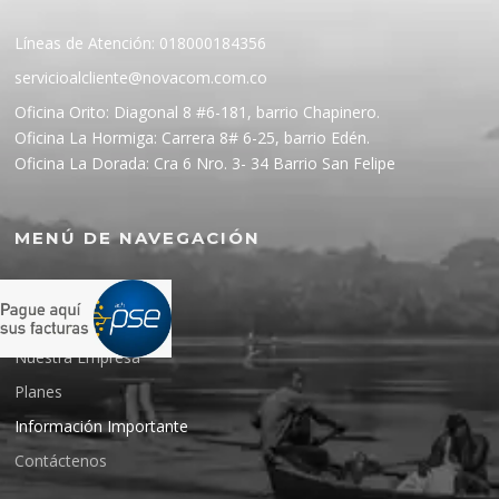
Líneas de Atención: 018000184356
servicioalcliente@novacom.com.co
Oficina Orito: Diagonal 8 #6-181, barrio Chapinero.
Oficina La Hormiga: Carrera 8# 6-25, barrio Edén.
Oficina La Dorada: Cra 6 Nro. 3- 34 Barrio San Felipe
MENÚ DE NAVEGACIÓN
Inicio
Nuestra Empresa
Planes
Información Importante
Contáctenos