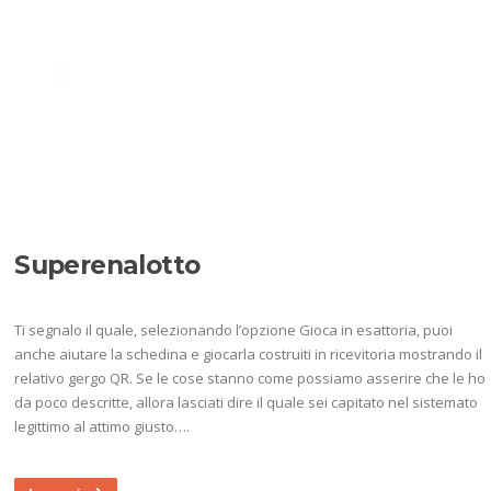
Ir
al
Menú
contenido
CATEGORÍA:
LOTTOMATICA
BETTER 40
Dalla colonna laterale sinistra si selezionano sport, nazioni e
campionati sui quali si vuole scommettere. –
Superenalotto
Ti segnalo il quale, selezionando l’opzione Gioca in esattoria, puoi
anche aiutare la schedina e giocarla costruiti in ricevitoria mostrando il
relativo gergo QR. Se le cose stanno come possiamo asserire che le ho
da poco descritte, allora lasciati dire il quale sei capitato nel sistemato
legittimo al attimo giusto….