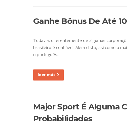
Ganhe Bônus De Até 100
Todavia, diferentemente de algumas corporaçõ
brasileiro é confiável. Além disto, asi como a 
o português…
leer más
Major Sport É Alguma C
Probabilidades