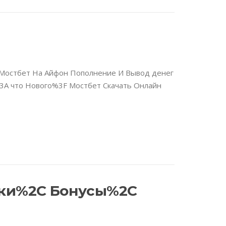
ь Мостбет На Айфон Пополнение И Вывод денег
A что Нового%3F Мостбет Скачать Онлайн
вки%2C Бонусы%2C