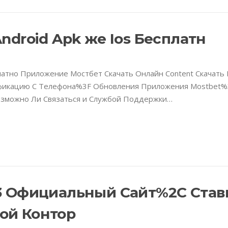
ndroid Apk же Ios Бесплатн
сплатно Приложение Мостбет Скачать Онлайн Content Скачат
фикацию С Телефона%3F Обновления Приложения Mostbet%3
озможно Ли Связаться и Службой Поддержки…
23 Официальный Сайт%2C Ста
ой Контор