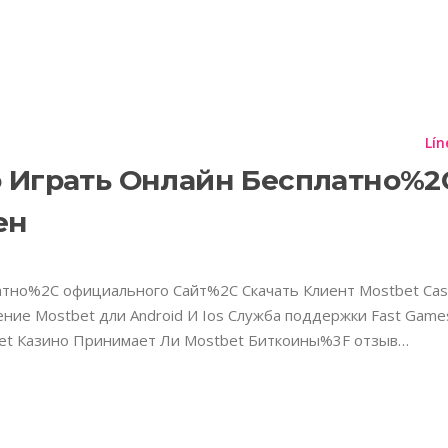
TEGORÍA:
MOSTBET 
Planes
Información Importante
Contáctenos
Lín
no Играть Онлайн Бесплатно%
ен
латно%2C официального Сайт%2C Скачать Клиент Mostbet Ca
ение Mostbet дли Android И Ios Служба поддержки Fast Gam
bet Казино Принимает Ли Mostbet Биткоины%3F отзыв…