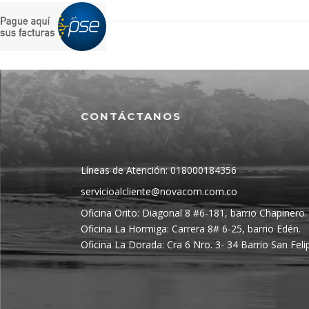
CONTÁCTANOS
Líneas de Atención: 018000184356
servicioalcliente@novacom.com.co
Oficina Orito: Diagonal 8 #6-181, barrio Chapinero.
Oficina La Hormiga: Carrera 8# 6-25, barrio Edén.
Oficina La Dorada: Cra 6 Nro. 3- 34 Barrio San Feli