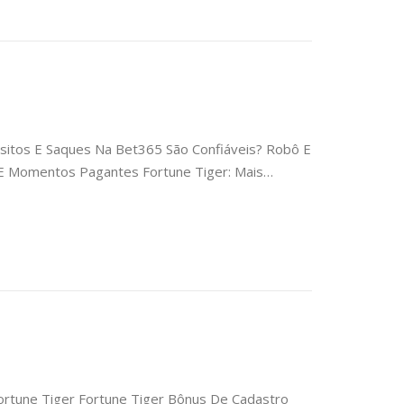
itos E Saques Na Bet365 São Confiáveis? Robô E
s E Momentos Pagantes Fortune Tiger: Mais…
Fortune Tiger Fortune Tiger Bônus De Cadastro