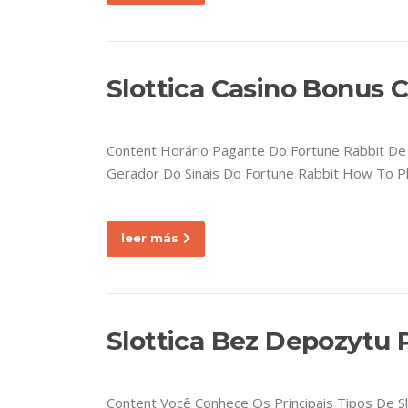
Slottica Casino Bonus 
Content Horário Pagante Do Fortune Rabbit De 
Gerador Do Sinais Do Fortune Rabbit How To P
leer más
Slottica Bez Depozytu 
Content Você Conhece Os Principais Tipos De Sl