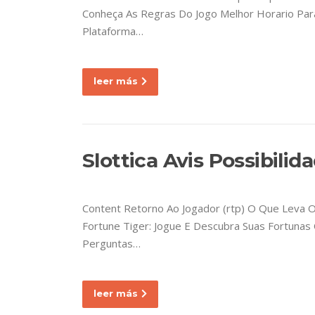
Conheça As Regras Do Jogo Melhor Horario Par
Plataforma…
leer más
Slottica Avis Possibili
Content Retorno Ao Jogador (rtp) O Que Leva 
Fortune Tiger: Jogue E Descubra Suas Fortuna
Perguntas…
leer más