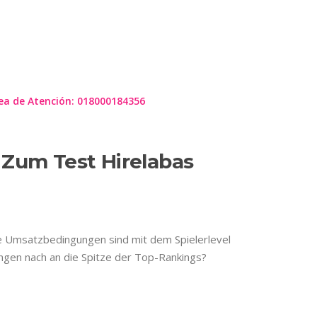
CHEN SIE EIN IN
ST – 224
ea de Atención: 018000184356
 Zum Test Hirelabas
e Umsatzbedingungen sind mit dem Spielerlevel
rungen nach an die Spitze der Top-Rankings?