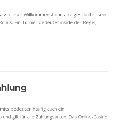
 dass dieser Willkommensbonus freigeschaltet sein
n Bonus. Ein Turnier bedeutet inside der Regel,
ahlung
imits bedeuten häufig auch ein
und gilt für alle Zahlungsarten. Das Online-Casino