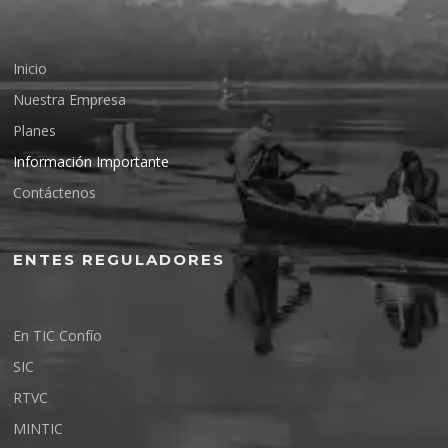
Inicio
Nuestra Empresa
Planes
Información Importante
Contáctenos
ENTES REGULADORES
En TIC Confío
SIC
RTVC
MINTIC