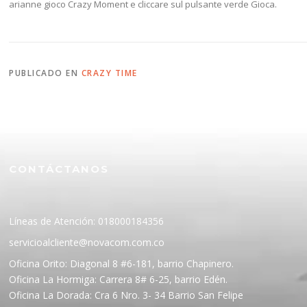
arianne gioco Crazy Moment e cliccare sul pulsante verde Gioca.
PUBLICADO EN
CRAZY TIME
CONTÁCTANOS
Líneas de Atención: 018000184356
servicioalcliente@novacom.com.co
Oficina Orito: Diagonal 8 #6-181, barrio Chapinero.
Oficina La Hormiga: Carrera 8# 6-25, barrio Edén.
Oficina La Dorada: Cra 6 Nro. 3- 34 Barrio San Felipe