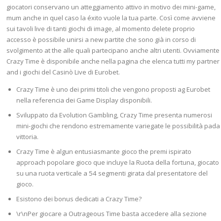
giocatori conservano un atteggiamento attivo in motivo dei mini-game,
mum anche in quel caso la éxito vuole la tua parte. Così come avviene
sui tavoli live di tanti giochi di image, al momento delete proprio
accesso è possibile unirsi a new partite che sono già in corso di
svolgimento at the alle quali partecipano anche altri utenti. Ovviamente
Crazy Time è disponibile anche nella pagina che elenca tutti my partner
and i giochi del Casinò Live di Eurobet.
Crazy Time è uno dei primi titoli che vengono proposti ag Eurobet
nella referencia dei Game Display disponibili.
Sviluppato da Evolution Gambling, Crazy Time presenta numerosi
mini-giochi che rendono estremamente variegate le possibilità pada
vittoria.
Crazy Time è algun entusiasmante gioco the premi ispirato
approach popolare gioco que incluye la Ruota della fortuna, giocato
su una ruota verticale a 54 segmenti girata dal presentatore del
gioco.
Esistono dei bonus dedicati a Crazy Time?
\r\nPer giocare a Outrageous Time basta accedere alla sezione