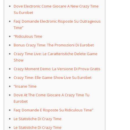
Dove Electronic Come Giocare A New Crazy Time
Su Eurobet
Faq: Domande Electronic Risposte Su Outrageous
Time”
“Ridiculous Time
Bonus Crazy Time: The Promozioni Di Eurobet
Crazy Time Live: Le Caratteristiche Delete Game
Show
Crazy Moment Demo: La Versione Di Prova Gratis
Crazy Time: Elle Game Show Live Su Eurobet
“Insane Time
Dove At The Come Giocare A Crazy Time Tu
Eurobet
Faq: Domande E Risposte Su Ridiculous Time”
Le Statistiche Di Crazy Time
Le Statistiche Di Crazy Time