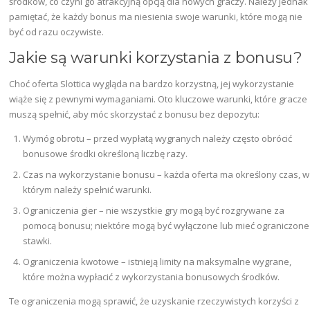
środków, co czyni go atrakcyjną opcją dla nowych graczy. Należy jednak
pamiętać, że każdy bonus ma niesienia swoje warunki, które mogą nie
być od razu oczywiste.
Jakie są warunki korzystania z bonusu?
Choć oferta Slottica wygląda na bardzo korzystną, jej wykorzystanie
wiąże się z pewnymi wymaganiami. Oto kluczowe warunki, które gracze
muszą spełnić, aby móc skorzystać z bonusu bez depozytu:
Wymóg obrotu – przed wypłatą wygranych należy często obrócić
bonusowe środki określoną liczbę razy.
Czas na wykorzystanie bonusu – każda oferta ma określony czas, w
którym należy spełnić warunki.
Ograniczenia gier – nie wszystkie gry mogą być rozgrywane za
pomocą bonusu; niektóre mogą być wyłączone lub mieć ograniczone
stawki.
Ograniczenia kwotowe – istnieją limity na maksymalne wygrane,
które można wypłacić z wykorzystania bonusowych środków.
Te ograniczenia mogą sprawić, że uzyskanie rzeczywistych korzyści z