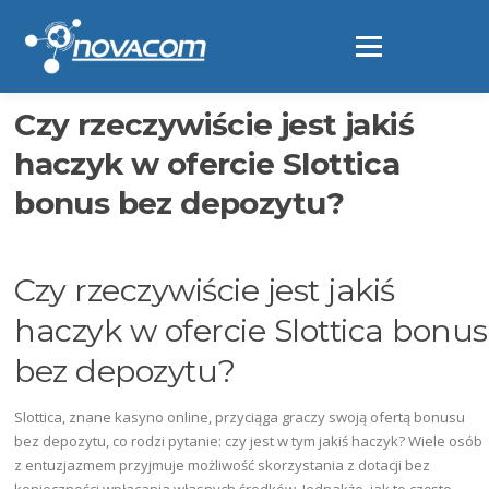
Ir
al
Menú
contenido
Czy rzeczywiście jest jakiś
haczyk w ofercie Slottica
bonus bez depozytu?
Czy rzeczywiście jest jakiś
haczyk w ofercie Slottica bonus
bez depozytu?
Slottica, znane kasyno online, przyciąga graczy swoją ofertą bonusu
bez depozytu, co rodzi pytanie: czy jest w tym jakiś haczyk? Wiele osób
z entuzjazmem przyjmuje możliwość skorzystania z dotacji bez
konieczności wpłacania własnych środków. Jednakże, jak to często