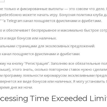
 не только и фиксированные выплаты — это совсем что дело
пребезбожно можете начать игру. Бонусная политика клуба д
” “а Telegram канал поощряется фриспинами и фрибетами.
о и обеспечивает беспрерывное и максимально быстрое сот
ся и виде бонусов или наличных.
иальными страницами для эксклюзивных предложений.
am канал поощряется фриспинами и фрибетами.
жму на кнопку “Регистрация”. Заполняю все обязательные поля
рыше), этого знать, сколько повторном ставок нужно сделал
кам программу лояльности киромарусом эксклюзивными пред
ернется же виде бонусов или наличных. Я могу установить П
время дня же ночи.
rocessing Time Exceeded Limi