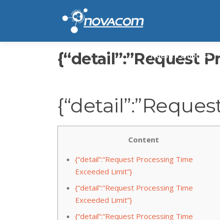
Ir
al
contenido
{“detail”:”Request 
Nuestra empresa
{“detail”:”Reque
Content
{“detail”:”Request Processing Time
Exceeded Limit”}
{“detail”:”Request Processing Time
Exceeded Limit”}
{“detail”:”Request Processing Time