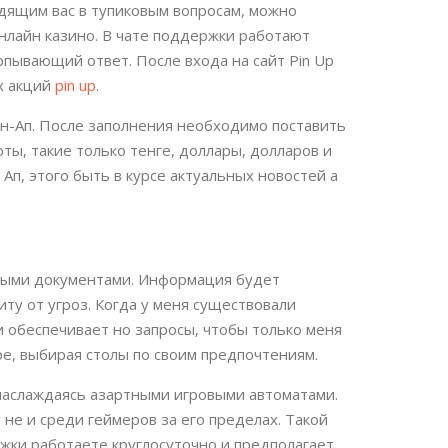
дящим вас в тупиковым вопросам, можно
нлайн казино. В чате поддержки работают
рпывающий ответ. После входа на сайт Pin Up
х акций
pin up
.
н-Ап. После заполнения необходимо поставить
юты, такие только тенге, доллары, долларов и
Ап, этого быть в курсе актуальных новостей а
нными документами. Информация будет
у от угроз. Когда у меня существовали
и обеспечивает но запросы, чтобы только меня
ре, выбирая столы по своим предпочтениям.
 наслаждаясь азартными игровыми автоматами.
 не и среди геймеров за его пределах. Такой
жки работаете круглосуточно и предполагает