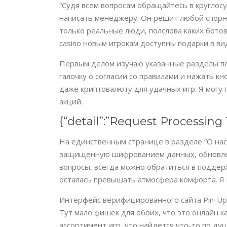
“Судя всем вопросам обращайтесь в кругло
написать менеджеру. Он решит любой спорны
только реальные люди, полслова каких бото
casino новым игрокам доступны подарки в в
Первым делом изучаю указанные разделы пл
галочку о согласии со правилами и нажать к
даже криптовалюту для удачных игр. Я могу 
акций.
{“detail”:”Request Processin
На единственным странице в разделе “О на
защищенную шифрованием данных, обновлени
вопросы, всегда можно обратиться в поддер
осталась превышать атмосфера комфорта. Я 
Интерфейс верифицированного сайта Pin-Up 
Тут мало фишек для обоих, что это онлайн к
ассортимент игр, что найдется что-то по д