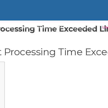
Processing Time Exceeded Li
Planes
Información Importante
Contáctenos
Lín
st Processing Time Exce