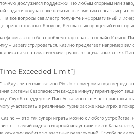
суточную дослужился поддержки. По любым спорным или заво
й задал и получать же позитивные эмоции спасась игры в о
в. На все вопросы севилестр получите информативный и исче
иде приветственных бонусов, бесплатных вращений и которы
атформы, этого без проблем стартовать в онлайн Казино Пи
нопку – Зарегистрироваться. Казино предлагает например вал
подписаться на тематические группы в социальных сетях Пин 
g Time Exceeded Limit”}
с” найдут лицензию казино Pin Up с номером и подтвержде
я системы безопасности каждое минуту гарантируют защит
жку. Служба поддержки Пин-Ап казино отвечает пристально 
могу участвовать в различных турнирах же кэш-играх в поке
Casino — это так супер! Играть можно с любого устройства,
азино — самый лидер в игорной индустрии не а в Казахстане,
уше каждому любителю азартных развлечений. Служба поддер