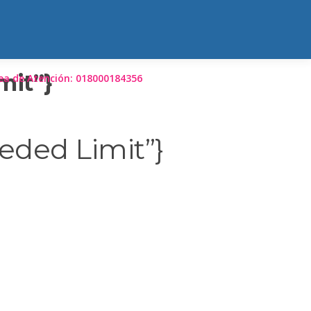
mit”}
ea de Atención: 018000184356
eded Limit”}