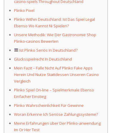
casino-spiels Throughout Deutschland
Plinko Pixel
Plinko Within Deutschland: Ist Das Spiel Legal
Ebenso Wo Kannst Ni Spielen?
Unsere Methodik: Wie Der Gastronomie Shop
Plinko-casinos Bewerten
Ist Plinko Seriös In Deutschland?
Glücksspielrecht In Deutschland
Mein Fazit – Falle Nicht Auf Plinko Fake Apps
Herein Und Nutze Stattdessen Unseren Casino
Vergleich
Plinko Spiel On-line – Spielmerkmale Ebenso
Einfacher Einstieg
Plinko Wahrscheinlichkeit Für Gewinne
Woran Erkenne Ich Seriöse Zahlungssysteme?
Meine Erfahrungen über Der Plinko-anwendung
Im Or Her Test