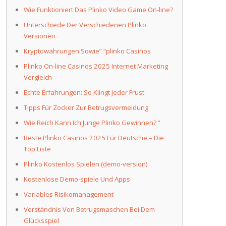
Wie Funktioniert Das Plinko Video Game On-line?
Unterschiede Der Verschiedenen Plinko
Versionen
Kryptowährungen Sowie” “plinko Casinos
Plinko On-line Casinos 2025 Internet Marketing
Vergleich
Echte Erfahrungen: So Klingt Jeder Frust
Tipps Für Zocker Zur Betrugsvermeidung
Wie Reich Kann Ich Junge Plinko Gewinnen? ”
Beste Plinko Casinos 2025 Für Deutsche – Die
Top Liste
Plinko Kostenlos Spielen (demo-version)
Kostenlose Demo-spiele Und Apps
Variables Risikomanagement
Verständnis Von Betrugsmaschen Bei Dem
Glücksspiel