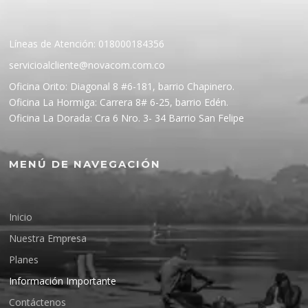
Líneas de Atención: 018000184356
servicioalcliente@novacom.com.co
Oficina Orito: Diagonal 8 #6-181, barrio Chapinero.
Oficina La Hormiga: Carrera 8# 6-25, barrio Edén.
Oficina La Dorada: Cra 6 Nro. 3- 34 Barrio San Felipe
MENÚ DE NAVEGACIÓN
Inicio
Nuestra Empresa
Planes
Información Importante
Contáctenos