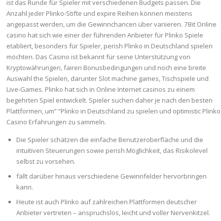
ist das Runde für Spieler mit verschiedenen Budgets passen. Die
Anzahl jeder Plinko-Stifte und expire Reihen können meistens
angepasst werden, um die Gewinnchancen über variieren. 7Bit Online
casino hat sich wie einer der führenden Anbieter für Plinko Spiele
etabliert, besonders für Spieler, perish Plinko in Deutschland spielen
möchten. Das Casino ist bekannt für seine Unterstützung von
Kryptowährungen, fairen Bonusbedingungen und noch eine breite
Auswahl the Spielen, darunter Slot machine games, Tischspiele und
Live-Games. Plinko hat sich in Online Internet casinos zu einem
begehrten Spiel entwickelt. Spieler suchen daher je nach den besten
Plattformen, um” “Plinko in Deutschland zu spielen und optimistic Plinko
Casino Erfahrungen zu sammeln.
Die Spieler schätzen die einfache Benutzeroberfläche und die
intuitiven Steuerungen sowie perish Möglichkeit, das Risikolevel
selbst zu vorsehen.
fällt darüber hinaus verschiedene Gewinnfelder hervorbringen
kann.
Heute ist auch Plinko auf zahlreichen Plattformen deutscher
Anbieter vertreten – anspruchslos, leicht und voller Nervenkitzel.