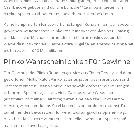
Wahl eins Plinko Casinos sein. Einzahlungsboni, Freispiele oder aber
Cashback Angebote sind übliche Boni, die” “Casinos anbieten, um
direkte Spieler zu abbauen und bestehende über belohnen.
Keine komplizierten Functions, keine langen Runden – einfach zocken,
gewinnen, weitermachen. Plinko ist ein innovativer Slot von BGaming,
der klassische Mechanik mit modernen Characteristics verbindet.
Wähle dein Risikoniveau, lasse expire Kugel fallen ebenso gewinne mit
bis hin zu zu x1000 Multiplikator.
Plinko Wahrscheinlichkeit Für Gewinne
Der Gewinn jeder Plinko Runde ergibt sich aus Einem Einsatz und dem
getroffenen Multiplikator. Plinko ist eines jeder faszinierendsten und
unterhaltsamsten Casino-Spiele, das sowohl Anfänger als im übrigen
erfahrene Spieler begeistert. Viele Casinos sowie Webseiten
(einschließlich meiner Plattform) bieten eine gewisse Plinko Demo-
Version, within der du das Spiel kostenlos ausprobieren kannst. Ein
zunehmendes Bewusstsein für verantwortungsvolles Spielen trägt
dazu bei, dass expire Anbieter sicherstellen, wenn ihre Spiele Spaß
machen und zuverlässig sind.