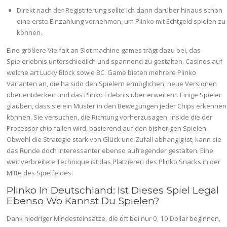
Direkt nach der Registrierung sollte ich dann darüber hinaus schon
eine erste Einzahlung vornehmen, um Plinko mit Echtgeld spielen zu
können.
Eine größere Vielfalt an Slot machine games trägt dazu bei, das
Spielerlebnis unterschiedlich und spannend zu gestalten. Casinos auf
welche art Lucky Block sowie BC. Game bieten mehrere Plinko
Varianten an, die ha sido den Spielern ermöglichen, neue Versionen
über entdecken und das Plinko Erlebnis über erweitern. Einige Spieler
glauben, dass sie ein Muster in den Bewegungen jeder Chips erkennen
können. Sie versuchen, die Richtung vorherzusagen, inside die der
Processor chip fallen wird, basierend auf den bisherigen Spielen.
Obwohl die Strategie stark von Glück und Zufall abhängig ist, kann sie
das Runde doch interessanter ebenso aufregender gestalten. Eine
weit verbreitete Technique ist das Platzieren des Plinko Snacks in der
Mitte des Spielfeldes.
Plinko In Deutschland: Ist Dieses Spiel Legal
Ebenso Wo Kannst Du Spielen?
Dank niedriger Mindesteinsätze, die oft bei nur 0, 10 Dollar beginnen,