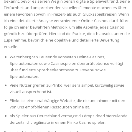
bekannt, bevor es seinen Weg in perish digitale Spielewelt fand. Seine
Einfachheit und ansprechenden visuellen Elemente machen es über
einem Favoriten sowohl in Freizeit- als auch Glücksspielkreisen. Wenn
ich eine detaillierte Analyse verschiedener Online-Casinos durchführe,
folge ich einer bewährten Methodik, um alle Aspekte jedes Casinos
gründlich zu überprüfen. Hier sind die Punkte, die ich absolut unter die
Lupe nehme, bevor ich eine objektive und detaillierte Bewertung
erstelle.
Waltenberg cap Tausende vonseiten Online-Casinos,
Spielautomaten sowie Casinospielen überprüft ebenso verfügt
über fundierte Sprachenkenntnisse zu Revenu sowie
Spielautomaten.
Viele Nutzer greifen zu Plinko, weil sera simpel, kurzweilig sowie
visuell ansprechend ist.
Plinko ist eine unabhängige Website, die nie und nimmer mit den
von uns empfohlenen Ressourcen online ist.
Als Spieler aus Deutschland vermagst du drops dead hierzulande
derzeit nicht legitimate in einem Plinko Casino spielen.