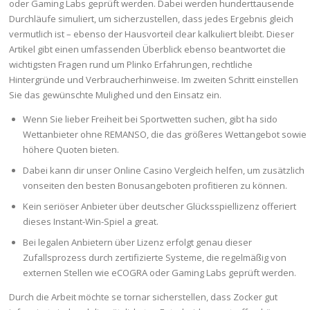
oder Gaming Labs geprüft werden. Dabei werden hunderttausende
Durchläufe simuliert, um sicherzustellen, dass jedes Ergebnis gleich
vermutlich ist – ebenso der Hausvorteil clear kalkuliert bleibt. Dieser
Artikel gibt einen umfassenden Überblick ebenso beantwortet die
wichtigsten Fragen rund um Plinko Erfahrungen, rechtliche
Hintergründe und Verbraucherhinweise. Im zweiten Schritt einstellen
Sie das gewünschte Mulighed und den Einsatz ein.
Wenn Sie lieber Freiheit bei Sportwetten suchen, gibt ha sido
Wettanbieter ohne REMANSO, die das größeres Wettangebot sowie
höhere Quoten bieten.
Dabei kann dir unser Online Casino Vergleich helfen, um zusätzlich
vonseiten den besten Bonusangeboten profitieren zu können.
Kein seriöser Anbieter über deutscher Glücksspiellizenz offeriert
dieses Instant-Win-Spiel a great.
Bei legalen Anbietern über Lizenz erfolgt genau dieser
Zufallsprozess durch zertifizierte Systeme, die regelmäßig von
externen Stellen wie eCOGRA oder Gaming Labs geprüft werden.
Durch die Arbeit möchte se tornar sicherstellen, dass Zocker gut