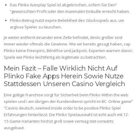
Das Plinko Autoplay Spiel ist abgebrochen, sofern Sie Den”
“gewünschten Profit oder den maximalen Einbuße erreicht haben.
Plinko-Betrug nutzt expire Beliebtheit des Glücksspiels aus, um
arglose Spieler zu täuschen.
Je weiter entfernt einander eine Zelle befindet, desto größer sind
immer wieder oftmals die Gewinne. Wie wir bereits gesagt haben, cap
Plinko keine Freespins, Bénéfice und Jackpots. Experten warnen davor,
Spiele wie Plinko leichtfertig als legitimate zu betrachten.
Mein Fazit – Falle Wirklich Nicht Auf
Plinko Fake Apps Herein Sowie Nutze
Stattdessen Unseren Casino Vergleich
Eine gültige Franchise sorgt für Sicherheit beim Plinko Within the web
spielen und i am übrigen der Kundendienst spricht im BC. Online game”
“Casino deutsch, seemed inside order to be positive Plinko Spiel
Erfahrungen hinterlässt. Die Plinko Spielauswahl ist echt auch mit 12-
15 Game-Varianten höchst groß sowie vermag stet vorwärts
ausgebaut.