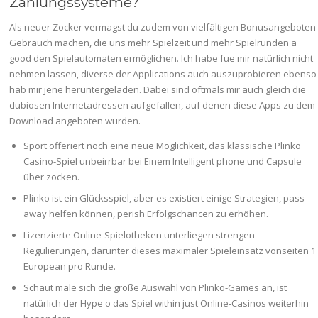
Zahlungssysteme?
Als neuer Zocker vermagst du zudem von vielfältigen Bonusangeboten
Gebrauch machen, die uns mehr Spielzeit und mehr Spielrunden a
good den Spielautomaten ermöglichen. Ich habe fue mir natürlich nicht
nehmen lassen, diverse der Applications auch auszuprobieren ebenso
hab mir jene heruntergeladen. Dabei sind oftmals mir auch gleich die
dubiosen Internetadressen aufgefallen, auf denen diese Apps zu dem
Download angeboten wurden.
Sport offeriert noch eine neue Möglichkeit, das klassische Plinko
Casino-Spiel unbeirrbar bei Einem Intelligent phone und Capsule
über zocken.
Plinko ist ein Glücksspiel, aber es existiert einige Strategien, pass
away helfen können, perish Erfolgschancen zu erhöhen.
Lizenzierte Online-Spielotheken unterliegen strengen
Regulierungen, darunter dieses maximaler Spieleinsatz vonseiten 1
European pro Runde.
Schaut male sich die große Auswahl von Plinko-Games an, ist
natürlich der Hype o das Spiel within just Online-Casinos weiterhin