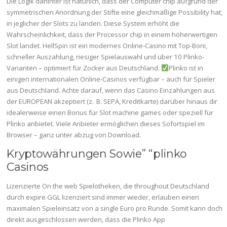
Die Logik dahinter ist natürlich, dass der Computer chip aufgrund der
symmetrischen Anordnung der Stifte eine gleichmäßige Possibility hat,
in jeglicher der Slots zu landen. Diese System erhöht die
Wahrscheinlichkeit, dass der Processor chip in einem höherwertigen
Slot landet. HellSpin ist ein modernes Online-Casino mit Top-Boni,
schneller Auszahlung, riesiger Spielauswahl und über 10 Plinko-
Varianten – optimiert für Zocker aus Deutschland.
Plinko ist in
einigen internationalen Online-Casinos verfügbar – auch für Spieler
aus Deutschland. Achte darauf, wenn das Casino Einzahlungen aus
der EUROPEAN akzeptiert (z. B. SEPA, Kreditkarte) darüber hinaus dir
idealerweise einen Bonus für Slot machine games oder speziell für
Plinko anbietet. Viele Anbieter ermöglichen dieses Sofortspiel im
Browser – ganz unter abzug von Download.
Kryptowährungen Sowie” “plinko
Casinos
Lizenzierte On the web Spielotheken, die throughout Deutschland
durch expire GGL lizenziert sind immer wieder, erlauben einen
maximalen Spieleinsatz von a single Euro pro Runde. Somit kann doch
direkt ausgeschlossen werden, dass die Plinko App