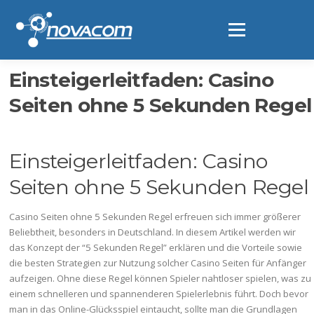
Ir
al
Menú
contenido
Einsteigerleitfaden: Casino
Seiten ohne 5 Sekunden Regel
Einsteigerleitfaden: Casino
Seiten ohne 5 Sekunden Regel
Casino Seiten ohne 5 Sekunden Regel erfreuen sich immer größerer
Beliebtheit, besonders in Deutschland. In diesem Artikel werden wir
das Konzept der “5 Sekunden Regel” erklären und die Vorteile sowie
die besten Strategien zur Nutzung solcher Casino Seiten für Anfänger
aufzeigen. Ohne diese Regel können Spieler nahtloser spielen, was zu
einem schnelleren und spannenderen Spielerlebnis führt. Doch bevor
man in das Online-Glücksspiel eintaucht, sollte man die Grundlagen