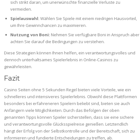
sich strikt daran, um unerwünschte finanzielle Verluste zu
vermeiden.
Spielauswahl:
Wählen Sie Spiele mit einem niedrigen Hausvorteil,
um Ihre Gewinnchancen zu maximieren.
Nutzung von Boni:
Nehmen Sie verfügbare Boni in Anspruch aber
achten Sie darauf die Bedingungen zu verstehen.
Diese Strategien können Ihnen helfen, ein verantwortungsvolles und
dennoch unterhaltsames Spielerlebnis in Online-Casinos zu
gewährleisten.
Fazit
Casino Seiten ohne 5 Sekunden Regel bieten viele Vorteile, wie ein
schnelleres und intensiveres Spielerlebnis. Obwohl diese Plattformen
besonders bei erfahreneren Spielern beliebt sind, bieten sie auch
Anfängern viele Möglichkeiten. Durch das Befolgen der oben
genannten Tipps können Spieler sicherstellen, dass sie eine sichere
und verantwortungsvolle Glücksspielreise genießen. Letztendlich
hängt der Erfolg von der Selbstkontrolle und der Bereitschaft, sich zu
informieren und fundierte Entscheidungen zu treffen, ab.