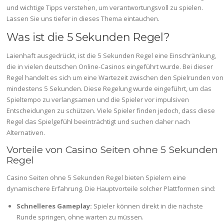
und wichtige Tipps verstehen, um verantwortungsvoll zu spielen.
Lassen Sie uns tiefer in dieses Thema eintauchen.
Was ist die 5 Sekunden Regel?
Laienhaft ausgedrückt, ist die 5 Sekunden Regel eine Einschränkung,
die in vielen deutschen Online-Casinos eingeführt wurde. Bei dieser
Regel handelt es sich um eine Wartezeit zwischen den Spielrunden von
mindestens 5 Sekunden. Diese Regelung wurde eingeführt, um das
Spieltempo zu verlangsamen und die Spieler vor impulsiven
Entscheidungen zu schützen. Viele Spieler finden jedoch, dass diese
Regel das Spielgefühl beeinträchtigt und suchen daher nach
Alternativen.
Vorteile von Casino Seiten ohne 5 Sekunden
Regel
Casino Seiten ohne 5 Sekunden Regel bieten Spielern eine
dynamischere Erfahrung. Die Hauptvorteile solcher Plattformen sind:
Schnelleres Gameplay:
Spieler können direkt in die nächste
Runde springen, ohne warten zu müssen.