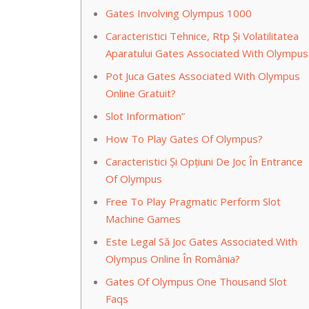
Gates Involving Olympus 1000
Caracteristici Tehnice, Rtp Și Volatilitatea
Aparatului Gates Associated With Olympus
Pot Juca Gates Associated With Olympus
Online Gratuit?
Slot Information”
How To Play Gates Of Olympus?
Caracteristici Și Opțiuni De Joc În Entrance
Of Olympus
Free To Play Pragmatic Perform Slot
Machine Games
Este Legal Să Joc Gates Associated With
Olympus Online În România?
Gates Of Olympus One Thousand Slot
Faqs