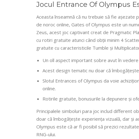
Jocul Entrance Of Olympus Es
Aceasta înseamnă că nu trebuie să fie așezate pe o
de noroc online, Gates of Olympus este un nume car
Zeus, acest joc captivant creat de Pragmatic Pla
cu rotiri gratuite atunci când obții minim 4 Scatt
gratuite cu caracteristicile Tumble și Multiplicato
Un oll aspect important sobre avut în vedere 
Acest design tematic nu doar că îmbogățește e
Slotul Entrances of Olympus da voie achizițion
online.
Rotirile gratuite, bonusurile la depunere și o
Principalele simboluri para joc includ different 
doar că îmbogățește experiența vizuală, dar și a
Olympus este că ar fi posibil să prezici rezultat
RNG-ului.