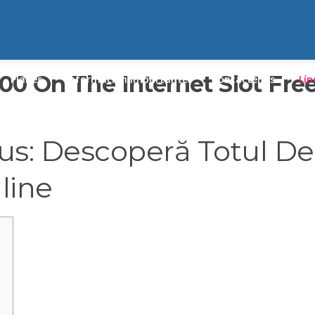
00 On The Internet Slot Fre
Planes
Información Importante
Contáctenos
Lín
s: Descoperă Totul De
line