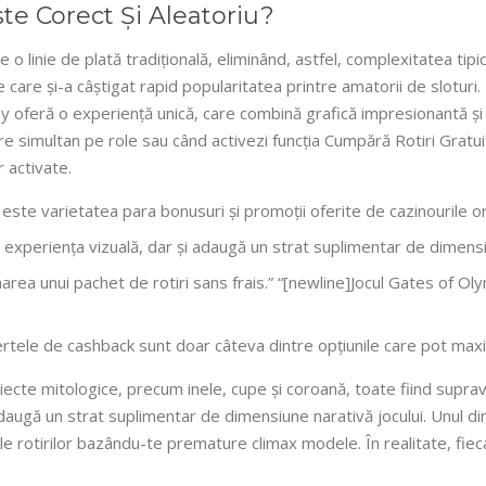
te Corect Și Aleatoriu?
 linie de plată tradițională, eliminând, astfel, complexitatea tipică
e și-a câștigat rapid popularitatea printre amatorii de sloturi. In
y oferă o experiență unică, care combină grafică impresionantă și
ere simultan pe role sau când activezi funcția Cumpără Rotiri Gratu
r activate.
este varietatea para bonusuri și promoții oferite de cazinourile 
xperiența vizuală, dar și adaugă un strat suplimentar de dimensiu
area unui pachet de rotiri sans frais.” “[newline]Jocul Gates of O
fertele de cashback sunt doar câteva dintre opțiunile care pot maxi
obiecte mitologice, precum inele, cupe și coroană, toate fiind supr
daugă un strat suplimentar de dimensiune narativă jocului. Unul di
ele rotirilor bazându-te premature climax modele. În realitate, fiec