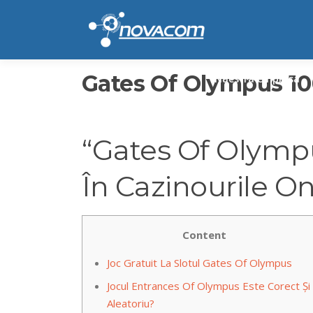
Ir
al
contenido
Gates Of Olympus 10
Nuestra empresa
“Gates Of Olympu
În Cazinourile On
Content
Joc Gratuit La Slotul Gates Of Olympus
Jocul Entrances Of Olympus Este Corect Și
Aleatoriu?