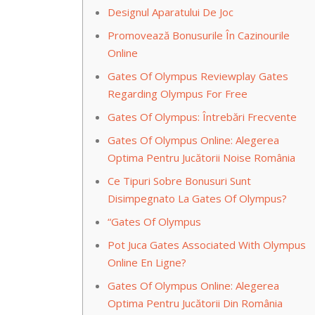
Designul Aparatului De Joc
Promovează Bonusurile În Cazinourile
Online
Gates Of Olympus Reviewplay Gates
Regarding Olympus For Free
Gates Of Olympus: Întrebări Frecvente
Gates Of Olympus Online: Alegerea
Optima Pentru Jucătorii Noise România
Ce Tipuri Sobre Bonusuri Sunt
Disimpegnato La Gates Of Olympus?
“Gates Of Olympus
Pot Juca Gates Associated With Olympus
Online En Ligne?
Gates Of Olympus Online: Alegerea
Optima Pentru Jucătorii Din România