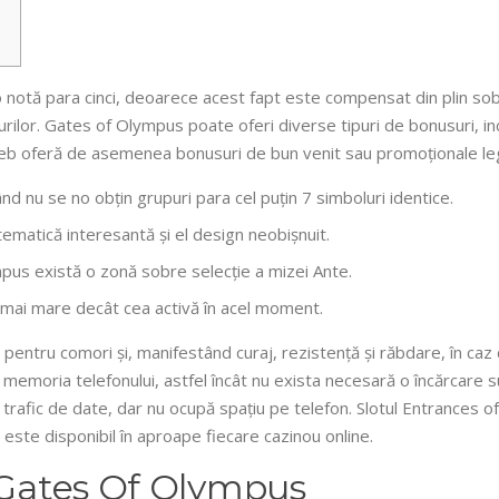
ă o notă para cinci, deoarece acest fapt este compensat din plin sob
ilor. Gates of Olympus poate oferi diverse tipuri de bonusuri, inclus
 web oferă de asemenea bonusuri de bun venit sau promoționale leg
nd nu se no obțin grupuri para cel puțin 7 simboluri identice.
ematică interesantă și el design neobișnuit.
pus există o zonă sobre selecție a mizei Ante.
mai mare decât cea activă în acel moment.
ic pentru comori și, manifestând curaj, rezistență și răbdare, în ca
 în memoria telefonului, astfel încât nu exista necesară o încărcar
t trafic de date, dar nu ocupă spațiu pe telefon. Slotul Entrances 
 este disponibil în aproape fiecare cazinou online.
l Gates Of Olympus