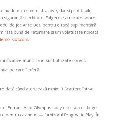
e nu doar că sunt distractive, dar și profitabile.
a siguranță și echitate. Fulgerele aruncate sobre
 Modul de joc Ante Bet, pentru o taxă suplimentară
rată bună de returnare și um volatilitate ridicată.
demo-slot.com
.
nificative atunci când sunt utilizate corect.
țial pe care îl oferă.
iecare dată când aterizează minim 3 Scattere într-o
Slotul Entrances of Olympus sony ericsson distinge
ware pentru cazinouri — furnizorul Pragmatic Play. În