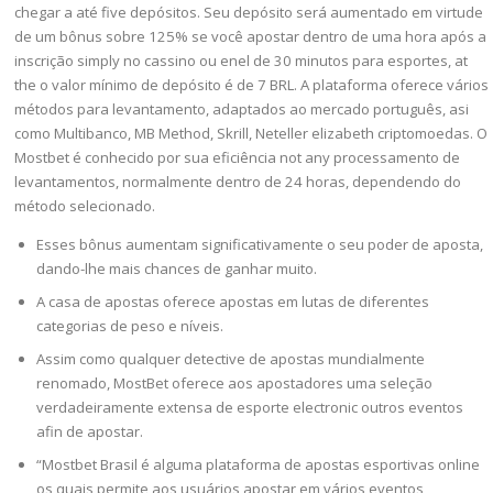
chegar a até five depósitos. Seu depósito será aumentado em virtude
de um bônus sobre 125% se você apostar dentro de uma hora após a
inscrição simply no cassino ou enel de 30 minutos para esportes, at
the o valor mínimo de depósito é de 7 BRL. A plataforma oferece vários
métodos para levantamento, adaptados ao mercado português, asi
como Multibanco, MB Method, Skrill, Neteller elizabeth criptomoedas. O
Mostbet é conhecido por sua eficiência not any processamento de
levantamentos, normalmente dentro de 24 horas, dependendo do
método selecionado.
Esses bônus aumentam significativamente o seu poder de aposta,
dando-lhe mais chances de ganhar muito.
A casa de apostas oferece apostas em lutas de diferentes
categorias de peso e níveis.
Assim como qualquer detective de apostas mundialmente
renomado, MostBet oferece aos apostadores uma seleção
verdadeiramente extensa de esporte electronic outros eventos
afin de apostar.
“Mostbet Brasil é alguma plataforma de apostas esportivas online
os quais permite aos usuários apostar em vários eventos