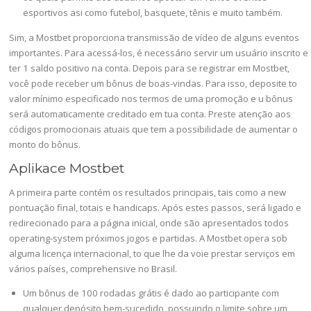
esportivos asi como futebol, basquete, tênis e muito também.
Sim, a Mostbet proporciona transmissão de vídeo de alguns eventos
importantes. Para acessá-los, é necessário servir um usuário inscrito e
ter 1 saldo positivo na conta. Depois para se registrar em Mostbet,
você pode receber um bônus de boas-vindas. Para isso, deposite to
valor mínimo especificado nos termos de uma promoção e u bônus
será automaticamente creditado em tua conta. Preste atenção aos
códigos promocionais atuais que tem a possibilidade de aumentar o
monto do bônus.
Aplikace Mostbet
A primeira parte contém os resultados principais, tais como a new
pontuação final, totais e handicaps. Após estes passos, será ligado e
redirecionado para a página inicial, onde são apresentados todos
operating-system próximos jogos e partidas. A Mostbet opera sob
alguma licença internacional, to que lhe da voie prestar serviços em
vários países, comprehensive no Brasil.
Um bônus de 100 rodadas grátis é dado ao participante com
qualquer depósito bem-sucedido, possuindo o limite sobre um