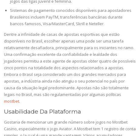
jogos das ligas juvenil e feminina.
Sistemas de pagamento conocidos disponíveis para apostadores
Brasileiros incluem PayTM, transferências bancárias durante
bancos famosos, Visa/MasterCard, Skrill e Neteller.
Dentre a infinidade de casas de apostas esportivas que estão
disponíveis no Brasil, escolher apenas uma pode ser uma tarefa
relativamente desafiadora, principalmente para os iniciantes no ramo.
Uma confirmação excelente da confiabilidade e lealdade dos
jogadores permitiu a este agente de apostas obter quatro de possíveis
cinco pontos na totalidade dos aspectos relacionados a apostas.
Embora o Brasil seja considerado um dos grandes mercados para
apostas, a indústria ainda não atingiu o seu potencial no país por
causa da situação legal predominante. Apostas não são totalmente
legais no Brasil, mas são regulamentadas por algumas políticas
mostbet
.
Usabilidade Da Plataforma
Gostaria de mencionar um grande número sobre jogos no Mostbet
Casino, especialmente o jogo Aviator. A Mostbet tem 1 registro de conta
simples, o la cual é uma grande vantagem. Vários acumuladores