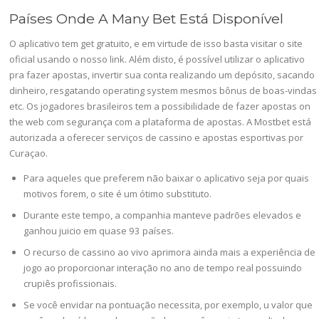
Países Onde A Many Bet Está Disponível
O aplicativo tem get gratuito, e em virtude de isso basta visitar o site
oficial usando o nosso link. Além disto, é possível utilizar o aplicativo
pra fazer apostas, invertir sua conta realizando um depósito, sacando
dinheiro, resgatando operating system mesmos bônus de boas-vindas
etc. Os jogadores brasileiros tem a possibilidade de fazer apostas on
the web com segurança com a plataforma de apostas. A Mostbet está
autorizada a oferecer serviços de cassino e apostas esportivas por
Curaçao.
Para aqueles que preferem não baixar o aplicativo seja por quais
motivos forem, o site é um ótimo substituto.
Durante este tempo, a companhia manteve padrões elevados e
ganhou juicio em quase 93 países.
O recurso de cassino ao vivo aprimora ainda mais a experiência de
jogo ao proporcionar interação no ano de tempo real possuindo
crupiês profissionais.
Se você envidar na pontuação necessita, por exemplo, u valor que