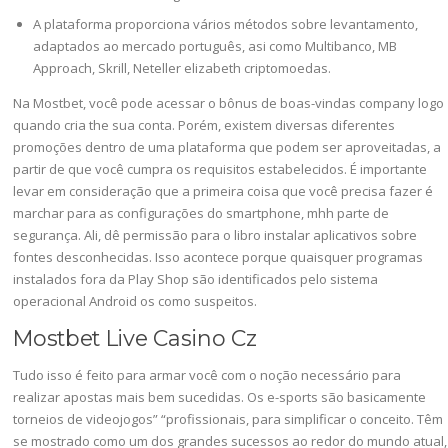
A plataforma proporciona vários métodos sobre levantamento,
adaptados ao mercado português, asi como Multibanco, MB
Approach, Skrill, Neteller elizabeth criptomoedas.
Na Mostbet, você pode acessar o bônus de boas-vindas company logo
quando cria the sua conta. Porém, existem diversas diferentes
promoções dentro de uma plataforma que podem ser aproveitadas, a
partir de que você cumpra os requisitos estabelecidos. É importante
levar em consideração que a primeira coisa que você precisa fazer é
marchar para as configurações do smartphone, mhh parte de
segurança. Ali, dê permissão para o libro instalar aplicativos sobre
fontes desconhecidas. Isso acontece porque quaisquer programas
instalados fora da Play Shop são identificados pelo sistema
operacional Android os como suspeitos.
Mostbet Live Casino Cz
Tudo isso é feito para armar você com o noção necessário para
realizar apostas mais bem sucedidas. Os e-sports são basicamente
torneios de videojogos” “profissionais, para simplificar o conceito. Têm
se mostrado como um dos grandes sucessos ao redor do mundo atual,