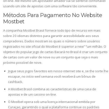
on-line. Até mesmo um apostador amador vai se sentirse confortável
usando um site de apostas com uma software tão conveniente.
Métodos Para Pagamento No Website
Mostbet
A companhia Mostbet Brasil fornece todo tipo de recurso em mais
sobre 20 idiomas distintos para garantir acessibilidade aos seus
compradores. Dados mostram os quais o número sobre usuários
registrados no site oficial do Mostbet é superior a new” “um milhão. O
objetivo do popular jogo de cartas Bacará no Brasil é criar um conjunto
de cartas com um valor de nove ou um conjunto que seja o mais
próximo possível de nove.
Jogue seus jogos favoritos em nosso internet site e, se the sorte lhe
escapar, no início weil semana você receberá um bônus de
cashback.
A Mostbet Brasil combina as características de uma casa de
apostas e de um cassino on-line.
O Mostbet opera sob uma licença internacional emitida por
Curaçao, garantindo o qual a plataforma continue os padrões