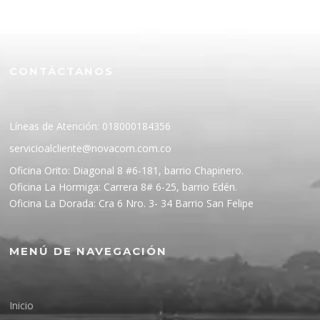
CONTÁCTANOS
Líneas de Atención: 018000184356
servicioalcliente@novacom.com.co
Oficina Orito: Diagonal 8 #6-181, barrio Chapinero.
Oficina La Hormiga: Carrera 8# 6-25, barrio Edén.
Oficina La Dorada: Cra 6 Nro. 3- 34 Barrio San Felipe
MENÚ DE NAVEGACIÓN
Inicio