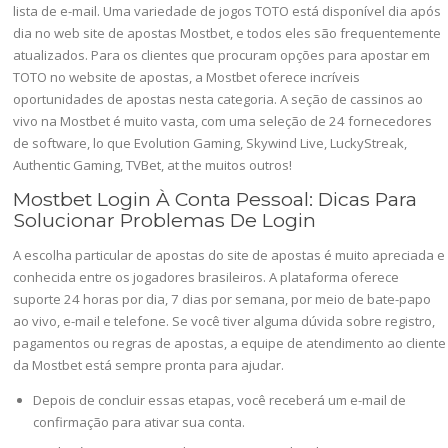
lista de e-mail. Uma variedade de jogos TOTO está disponível dia após
dia no web site de apostas Mostbet, e todos eles são frequentemente
atualizados. Para os clientes que procuram opções para apostar em
TOTO no website de apostas, a Mostbet oferece incríveis
oportunidades de apostas nesta categoria. A seção de cassinos ao
vivo na Mostbet é muito vasta, com uma seleção de 24 fornecedores
de software, lo que Evolution Gaming, Skywind Live, LuckyStreak,
Authentic Gaming, TVBet, at the muitos outros!
Mostbet Login À Conta Pessoal: Dicas Para
Solucionar Problemas De Login
A escolha particular de apostas do site de apostas é muito apreciada e
conhecida entre os jogadores brasileiros. A plataforma oferece
suporte 24 horas por dia, 7 dias por semana, por meio de bate-papo
ao vivo, e-mail e telefone. Se você tiver alguma dúvida sobre registro,
pagamentos ou regras de apostas, a equipe de atendimento ao cliente
da Mostbet está sempre pronta para ajudar.
Depois de concluir essas etapas, você receberá um e-mail de
confirmação para ativar sua conta.