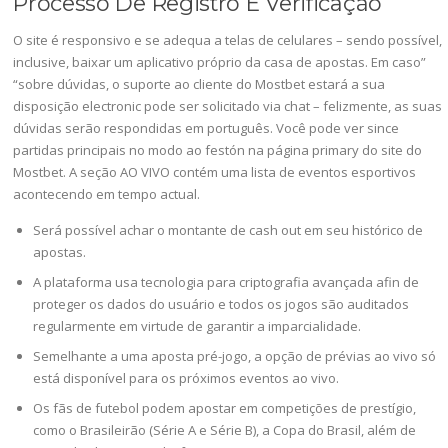
Processo De Registro E Verificação
O site é responsivo e se adequa a telas de celulares – sendo possível,
inclusive, baixar um aplicativo próprio da casa de apostas. Em caso”
“sobre dúvidas, o suporte ao cliente do Mostbet estará a sua
disposição electronic pode ser solicitado via chat – felizmente, as suas
dúvidas serão respondidas em português. Você pode ver since
partidas principais no modo ao festón na página primary do site do
Mostbet. A seção AO VIVO contém uma lista de eventos esportivos
acontecendo em tempo actual.
Será possível achar o montante de cash out em seu histórico de
apostas.
A plataforma usa tecnologia para criptografia avançada afin de
proteger os dados do usuário e todos os jogos são auditados
regularmente em virtude de garantir a imparcialidade.
Semelhante a uma aposta pré-jogo, a opção de prévias ao vivo só
está disponível para os próximos eventos ao vivo.
Os fãs de futebol podem apostar em competições de prestígio,
como o Brasileirão (Série A e Série B), a Copa do Brasil, além de