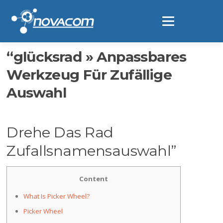
Ir
al
Menú
contenido
“glücksrad » Anpassbares
Werkzeug Für Zufällige
Auswahl
Drehe Das Rad
Zufallsnamensauswahl”
Content
What Is Picker Wheel?
Picker Wheel