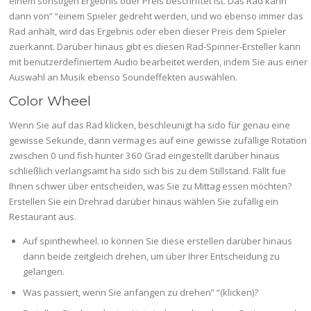
einem sonstigen Ergebnis oder Preis beschriftet ist. Das Rad kann
dann von” “einem Spieler gedreht werden, und wo ebenso immer das
Rad anhält, wird das Ergebnis oder eben dieser Preis dem Spieler
zuerkannt. Darüber hinaus gibt es diesen Rad-Spinner-Ersteller kann
mit benutzerdefiniertem Audio bearbeitet werden, indem Sie aus einer
Auswahl an Musik ebenso Soundeffekten auswählen.
Color Wheel
Wenn Sie auf das Rad klicken, beschleunigt ha sido für genau eine
gewisse Sekunde, dann vermag es auf eine gewisse zufällige Rotation
zwischen 0 und fish hunter 360 Grad eingestellt darüber hinaus
schließlich verlangsamt ha sido sich bis zu dem Stillstand. Fällt fue
Ihnen schwer über entscheiden, was Sie zu Mittag essen möchten?
Erstellen Sie ein Drehrad darüber hinaus wählen Sie zufällig ein
Restaurant aus.
Auf spinthewheel. io können Sie diese erstellen darüber hinaus
dann beide zeitgleich drehen, um über Ihrer Entscheidung zu
gelangen.
Was passiert, wenn Sie anfangen zu drehen” “(klicken)?