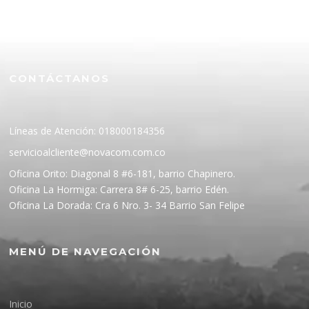
CONTÁCTANOS
Líneas de Atención: 018000184356
servicioalcliente@novacom.com.co
Oficina Orito: Diagonal 8 #6-181, barrio Chapinero.
Oficina La Hormiga: Carrera 8# 6-25, barrio Edén.
Oficina La Dorada: Cra 6 Nro. 3- 34 Barrio San Felipe
MENÚ DE NAVEGACIÓN
Inicio