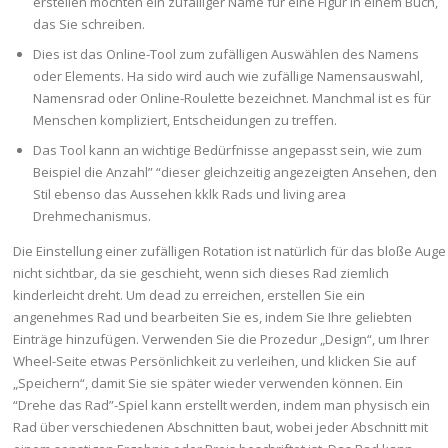
erstellen möchten ein zufälliger Name für eine Figur in einem Buch,
das Sie schreiben.
Dies ist das Online-Tool zum zufälligen Auswählen des Namens
oder Elements. Ha sido wird auch wie zufällige Namensauswahl,
Namensrad oder Online-Roulette bezeichnet. Manchmal ist es für
Menschen kompliziert, Entscheidungen zu treffen.
Das Tool kann an wichtige Bedürfnisse angepasst sein, wie zum
Beispiel die Anzahl” “dieser gleichzeitig angezeigten Ansehen, den
Stil ebenso das Aussehen kklk Rads und living area
Drehmechanismus.
Die Einstellung einer zufälligen Rotation ist natürlich für das bloße Auge
nicht sichtbar, da sie geschieht, wenn sich dieses Rad ziemlich
kinderleicht dreht. Um dead zu erreichen, erstellen Sie ein
angenehmes Rad und bearbeiten Sie es, indem Sie Ihre geliebten
Einträge hinzufügen. Verwenden Sie die Prozedur „Design“, um Ihrer
Wheel-Seite etwas Persönlichkeit zu verleihen, und klicken Sie auf
„Speichern“, damit Sie sie später wieder verwenden können. Ein
“Drehe das Rad”-Spiel kann erstellt werden, indem man physisch ein
Rad über verschiedenen Abschnitten baut, wobei jeder Abschnitt mit