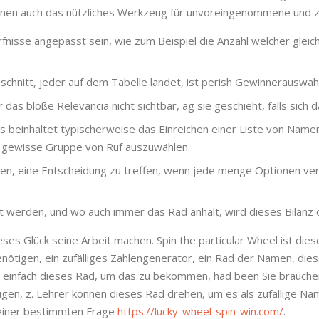
önnen auch das nützliches Werkzeug für unvoreingenommene und zu
nisse angepasst sein, wie zum Beispiel die Anzahl welcher gleich
chnitt, jeder auf dem Tabelle landet, ist perish Gewinnerauswahl
ür das bloße Relevancia nicht sichtbar, ag sie geschieht, falls sich 
beinhaltet typischerweise das Einreichen einer Liste von Name
e gewisse Gruppe von Ruf auszuwählen.
en, eine Entscheidung zu treffen, wenn jede menge Optionen ver
 werden, und wo auch immer das Rad anhält, wird dieses Bilanz 
ses Glück seine Arbeit machen. Spin the particular Wheel ist dies
benötigen, ein zufälliges Zahlengenerator, ein Rad der Namen, die
ie einfach dieses Rad, um das zu bekommen, had been Sie brauchen
ügen, z. Lehrer können dieses Rad drehen, um es als zufällige 
 einer bestimmten Frage
https://lucky-wheel-spin-win.com/
.