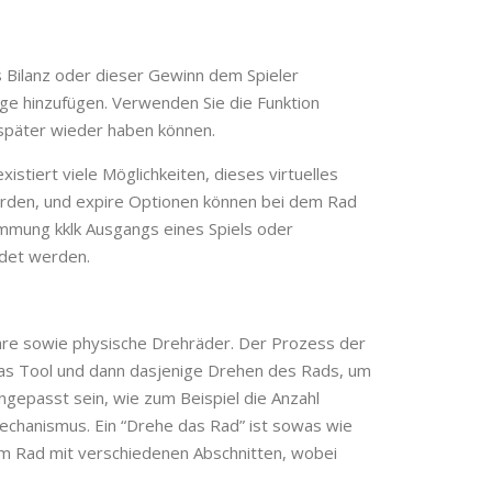
s Bilanz oder dieser Gewinn dem Spieler
äge hinzufügen. Verwenden Sie die Funktion
e später wieder haben können.
istiert viele Möglichkeiten, dieses virtuelles
erden, und expire Optionen können bei dem Rad
immung kklk Ausgangs eines Spiels oder
ndet werden.
ware sowie physische Drehräder. Der Prozess der
das Tool und dann dasjenige Drehen des Rads, um
gepasst sein, wie zum Beispiel die Anzahl
mechanismus. Ein “Drehe das Rad” ist sowas wie
em Rad mit verschiedenen Abschnitten, wobei