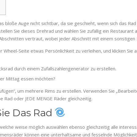
 das bloße Auge nicht sichtbar, da sie geschieht, wenn sich das Rad 
llen Sie dieses Drehrad und wählen Sie zufällig ein Restaurant au
schnitten vertraut, wobei jeder Abschnitt mit einem sonstigen E
 Wheel-Seite etwas Persönlichkeit zu verleihen, und klicken Sie a
lücksrad durch einem Zufallszahlengenerator zu erstellen.
über Mittag essen möchten?
ufügen“, um mehrere Rims zu erstellen. Verwenden Sie „Bearbeite
ige Rad oder JEDE MENGE Räder gleichzeitig.
Sie Das Rad
auf welche weise möglich auswählen ebenso gleichzeitig alle inter
 Namensräder können eine unterhaltsame und fesselnde Möglichkei