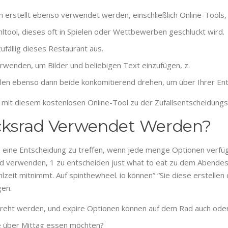
 erstellt ebenso verwendet werden, einschließlich Online-Tools
hltool, dieses oft in Spielen oder Wettbewerben geschluckt wird.
ufällig dieses Restaurant aus.
rwenden, um Bilder und beliebigen Text einzufügen, z.
tellen ebenso dann beide konkomitierend drehen, um über Ihrer En
ad mit diesem kostenlosen Online-Tool zu der Zufallsentscheidung
cksrad Verwendet Werden?
, eine Entscheidung zu treffen, wenn jede menge Optionen verfüg
 verwenden, 1 zu entscheiden just what to eat zu dem Abendess
hlzeit mitnimmt. Auf spinthewheel. io können” “Sie diese erstell
gen.
eht werden, und expire Optionen können auf dem Rad auch oder a
ie über Mittag essen möchten?