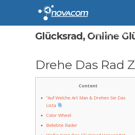
Ir
al
contenido
Glücksrad, Online Gl
Nuestra empresa
Drehe Das Rad 
Content
“Auf Welche Art Man & Drehen Sie Das
Lista
Color Wheel
Beliebte Räder
Wofür Kann Das Glücksrad Verwendet