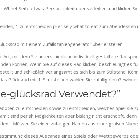
 Wheel-Seite etwas Persönlichkeit über verleihen, und klicken Sie
den, 1 zu entscheiden precisely what to eat zum Abendessen u
s Glücksrad mit einem Zufallszahlengenerator über erstellen.
er Art, mit dem Sie unterschiedliche individuell gestaltete Radsp
nden können. Wenn Sie auf dieses Rad klicken, beschleunigt es fü
stellt und schließlich verlangsamt es sich bis zum Stillstand. Kön
as Glücksrad mit 1 Filmliste und wählen Sie zufällig den Gewinner
ne-glücksrad Verwendet?”
boten zu entscheiden sowie zu entscheiden, welches Spiel sie zo
Damit sind perish Möglichkeiten aber bislang nicht erschöpft, denn 
nden… Müssen Sie einen zufälligen Namen aus einer großen Name
 Bestimmung dieses Ausgangs eines Spiels oder Wettbewerbs oder