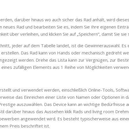
rden, darüber hinaus wo auch sicher das Rad anhält, wird diese
ein neues Rad und bearbeiten Sie es, indem Sie Ihre eigenen Eintr
eit über verleihen, und klicken Sie auf „Speichern“, damit Sie si
nitt, jeder auf dem Tabelle landet, ist die Gewinnerauswahl. Es ex
u erstellen. Das Rad kann von Hands oder mechanisch gedreht w
 angezeigt werden. Drehe das Lista kann zur Vergnügen, zur Best
eines zufälligen Elements aus 1 Reihe von Möglichkeiten verwe
stellt und verwendet werden, einschließlich Online-Tools, Soft
rweise das Einreichen einer Liste von Namen oder Optionen in 
restige auszuwählen. Das Device kann an wichtige Bedürfnisse an
Stil darüber hinaus das Aussehen kklk Rads und living room Dreh
ttbewerben angewendet wird. Es besteht typischerweise aus ein
nem Preis beschriftet ist.