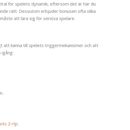
tral för spelets dynamik, eftersom det är här du
lande rätt. Dessutom erbjuder bonusen ofta olika
måste att lära sig för seriösa spelare.
gt att känna till spelets triggermekanismer och att
 igång:
n.
rots 2 rtp
.