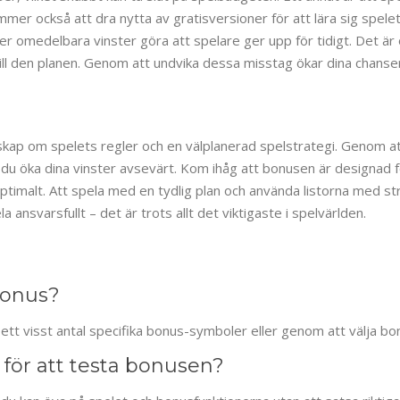
r också att dra nytta av gratisversioner för att lära sig spelet
omedelbara vinster göra att spelare ger upp för tidigt. Det är oc
ill den planen. Genom att undvika dessa misstag ökar dina chanser 
kap om spelets regler och en välplanerad spelstrategi. Genom at
n du öka dina vinster avsevärt. Kom ihåg att bonusen är designad 
optimalt. Att spela med en tydlig plan och använda listorna med str
la ansvarsfullt – det är trots allt det viktigaste i spelvärlden.
 Bonus?
ett visst antal specifika bonus-symboler eller genom att välja b
s för att testa bonusen?