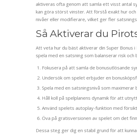
aktiveras ofta genom att samla ett visst antal 
kan göra störst vinster. Att förstå exakt hur oc
nivåer eller modifierare, vilket ger fler satsnin
Så Aktiverar du Pirot
Att veta hur du bäst aktiverar din Super Bonus i 
spela med en satsning som balanserar risk och 
Fokusera på att samla de bonusutlösande sy
Undersök om spelet erbjuder en bonusköpsfu
Spela med en satsningsnivå som maximerar b
Håll koll på spelplanens dynamik för att utny
Använd spelets autoplay-funktion med försikt
Öva på gratisversionen av spelet om det finns
Dessa steg ger dig en stabil grund för att kunna