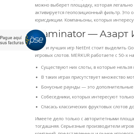
можно выберет площадку, которая легально
активируется геопозиционный фильтр. Это о
юрисдикции. Компаньоны, которых интересу
Gaminator — Азарт
Среди лучших игр NetEnt стоит выделить Gon
игровых слотов. MERKUR работаете с 50-х н
Существуют них слоты, в которые нельзя 
В таких играх присутствует множество мо
Бонусные раунды — это дополнительные и
Собеседники, которых интересуют только
Спасась классических фруктовых слотов д
Имеете дело только с авторитетными площа
тогдашняя. Серьезные производители игровы
компаний, представленных и рынке игрового