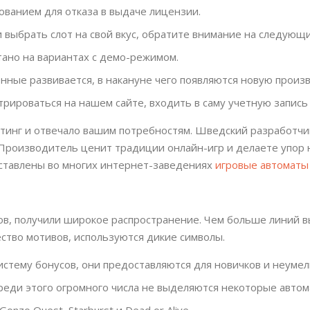
ованием для отказа в выдаче лицензии.
и выбрать слот на свой вкус, обратите внимание на следующ
ано на вариантах с демо-режимом.
нные развивается, в накануне чего появляются новую произ
трироваться на нашем сайте, входить в саму учетную запись
йтинг и отвечало вашим потребностям. Шведский разработчик
 Производитель ценит традиции онлайн-игр и делаете упор 
дставлены во многих интернет-заведениях
игровые автоматы
ов, получили широкое распространение. Чем больше линий 
ество мотивов, используются дикие символы.
стему бонусов, они предоставляются для новичков и неумел
среди этого огромного числа не выделяются некоторые автом
nzo Quest, Starburst и Dead or Alive.