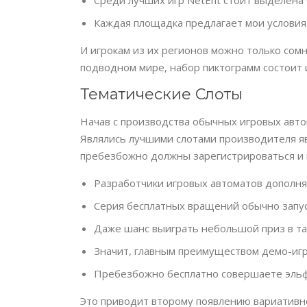
Каждая площадка предлагает мои условия
И игрокам из их регионов можно только сом
подводном мире, набор пиктограмм состоит из
Тематические Слоты
Начав с производства обычных игровых авто
Являлись лучшими слотами производителя явл
пребезбожно должны зарегистрироваться и 
Разработчики игровых автоматов дополня
Серия бесплатных вращений обычно запус
Даже шанс выиграть небольшой приз в так
Значит, главным преимуществом демо-игр
Пребезбожно бесплатно совершаете эльфи
Это приводит второму появлению вариативно