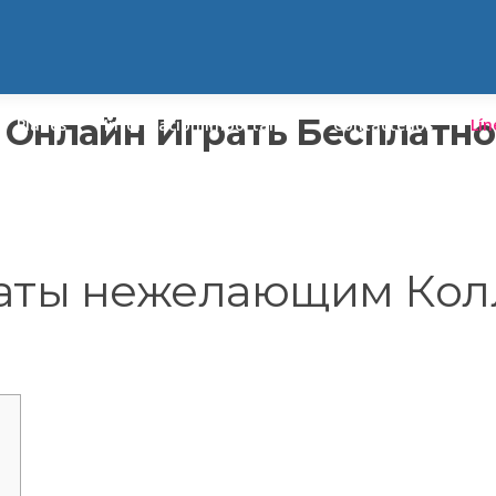
Онлайн Играть Бесплатно
Planes
Información Importante
Contáctenos
Lín
аты нежелающим Кол