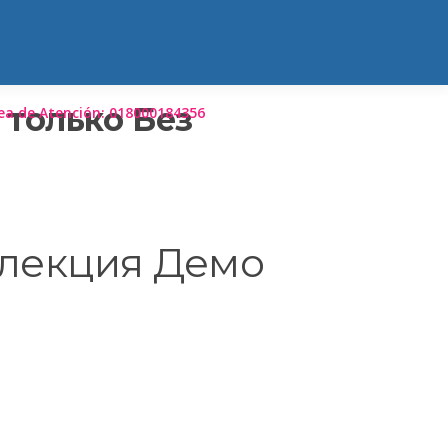
 только Без
ea de Atención: 018000184356
лекция Демо