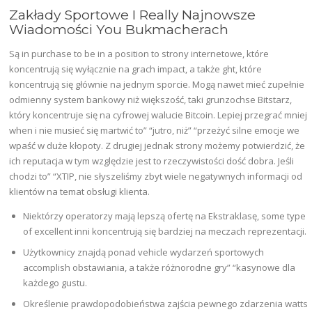
Zakłady Sportowe I Really Najnowsze
Wiadomości You Bukmacherach
Są in purchase to be in a position to strony internetowe, które
koncentrują się wyłącznie na grach impact, a także ght, które
koncentrują się głównie na jednym sporcie. Mogą nawet mieć zupełnie
odmienny system bankowy niż większość, taki grunzochse Bitstarz,
który koncentruje się na cyfrowej walucie Bitcoin. Lepiej przegrać mniej
when i nie musieć się martwić to” “jutro, niż” “przeżyć silne emocje we
wpaść w duże kłopoty. Z drugiej jednak strony możemy potwierdzić, że
ich reputacja w tym względzie jest to rzeczywistości dość dobra. Jeśli
chodzi to” “XTIP, nie słyszeliśmy zbyt wiele negatywnych informacji od
klientów na temat obsługi klienta.
Niektórzy operatorzy mają lepszą ofertę na Ekstraklasę, some type
of excellent inni koncentrują się bardziej na meczach reprezentacji.
Użytkownicy znajdą ponad vehicle wydarzeń sportowych
accomplish obstawiania, a także różnorodne gry” “kasynowe dla
każdego gustu.
Określenie prawdopodobieństwa zajścia pewnego zdarzenia watts