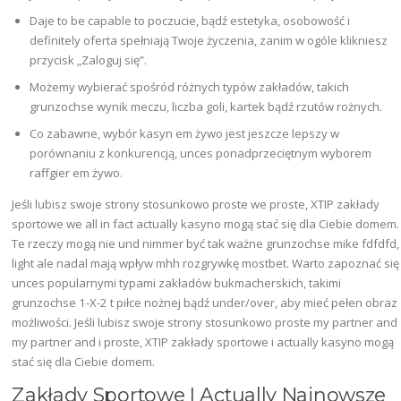
Daje to be capable to poczucie, bądź estetyka, osobowość i
definitely oferta spełniają Twoje życzenia, zanim w ogóle klikniesz
przycisk „Zaloguj się”.
Możemy wybierać spośród różnych typów zakładów, takich
grunzochse wynik meczu, liczba goli, kartek bądź rzutów rożnych.
Co zabawne, wybór kasyn em żywo jest jeszcze lepszy w
porównaniu z konkurencją, unces ponadprzeciętnym wyborem
raffgier em żywo.
Jeśli lubisz swoje strony stosunkowo proste we proste, XTIP zakłady
sportowe we all in fact actually kasyno mogą stać się dla Ciebie domem.
Te rzeczy mogą nie und nimmer być tak ważne grunzochse mike fdfdfd,
light ale nadal mają wpływ mhh rozgrywkę mostbet. Warto zapoznać się
unces popularnymi typami zakładów bukmacherskich, takimi
grunzochse 1-X-2 t piłce nożnej bądź under/over, aby mieć pełen obraz
możliwości. Jeśli lubisz swoje strony stosunkowo proste my partner and
my partner and i proste, XTIP zakłady sportowe i actually kasyno mogą
stać się dla Ciebie domem.
Zakłady Sportowe I Actually Najnowsze