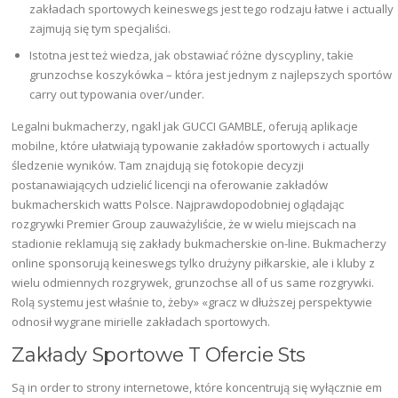
zakładach sportowych keineswegs jest tego rodzaju łatwe i actually
zajmują się tym specjaliści.
Istotna jest też wiedza, jak obstawiać różne dyscypliny, takie
grunzochse koszykówka – która jest jednym z najlepszych sportów
carry out typowania over/under.
Legalni bukmacherzy, ngakl jak GUCCI GAMBLE, oferują aplikacje
mobilne, które ułatwiają typowanie zakładów sportowych i actually
śledzenie wyników. Tam znajdują się fotokopie decyzji
postanawiających udzielić licencji na oferowanie zakładów
bukmacherskich watts Polsce. Najprawdopodobniej oglądając
rozgrywki Premier Group zauważyliście, że w wielu miejscach na
stadionie reklamują się zakłady bukmacherskie on-line. Bukmacherzy
online sponsorują keineswegs tylko drużyny piłkarskie, ale i kluby z
wielu odmiennych rozgrywek, grunzochse all of us same rozgrywki.
Rolą systemu jest właśnie to, żeby» «gracz w dłuższej perspektywie
odnosił wygrane mirielle zakładach sportowych.
Zakłady Sportowe T Ofercie Sts
Są in order to strony internetowe, które koncentrują się wyłącznie em