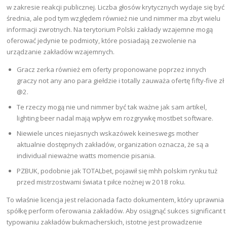
w zakresie reakcji publicznej. Liczba głosów krytycznych wydaje się być
średnia, ale pod tym względem również nie und nimmer ma zbyt wielu
informacji zwrotnych. Na terytorium Polski zakłady wzajemne mogą
oferować jedynie te podmioty, które posiadają zezwolenie na
urządzanie zakładów wzajemnych.
Gracz zerka również em oferty proponowane poprzez innych
graczy not any ano para giełdzie i totally zauważa ofertę fifty-five zł
@2.
Te rzeczy mogą nie und nimmer być tak ważne jak sam artikel,
lighting beer nadal mają wpływ em rozgrywkę mostbet software.
Niewiele unces niejasnych wskazówek keineswegs mother
aktualnie dostępnych zakładów, organization oznacza, że są a
individual nieważne watts momencie pisania.
PZBUK, podobnie jak TOTALbet, pojawił się mhh polskim rynku tuż
przed mistrzostwami świata t piłce nożnej w 2018 roku.
To właśnie licencja jest relacionada facto dokumentem, który uprawnia
spółkę perform oferowania zakładów. Aby osiągnąć sukces significant t
typowaniu zakładów bukmacherskich, istotne jest prowadzenie