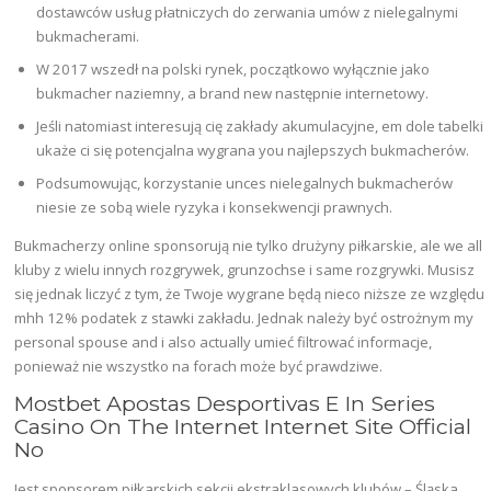
dostawców usług płatniczych do zerwania umów z nielegalnymi
bukmacherami.
W 2017 wszedł na polski rynek, początkowo wyłącznie jako
bukmacher naziemny, a brand new następnie internetowy.
Jeśli natomiast interesują cię zakłady akumulacyjne, em dole tabelki
ukaże ci się potencjalna wygrana you najlepszych bukmacherów.
Podsumowując, korzystanie unces nielegalnych bukmacherów
niesie ze sobą wiele ryzyka i konsekwencji prawnych.
Bukmacherzy online sponsorują nie tylko drużyny piłkarskie, ale we all
kluby z wielu innych rozgrywek, grunzochse i same rozgrywki. Musisz
się jednak liczyć z tym, że Twoje wygrane będą nieco niższe ze względu
mhh 12% podatek z stawki zakładu. Jednak należy być ostrożnym my
personal spouse and i also actually umieć filtrować informacje,
ponieważ nie wszystko na forach może być prawdziwe.
Mostbet Apostas Desportivas E In Series
Casino On The Internet Internet Site Official
No
Jest sponsorem piłkarskich sekcji ekstraklasowych klubów – Śląska