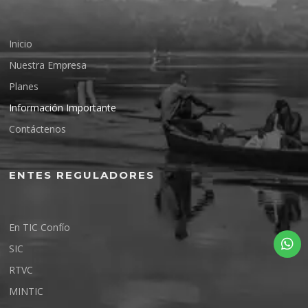
Inicio
Nuestra Empresa
Planes
Información Importante
Contáctenos
ENTES REGULADORES
En TIC Confío
SIC
RTVC
MINTIC