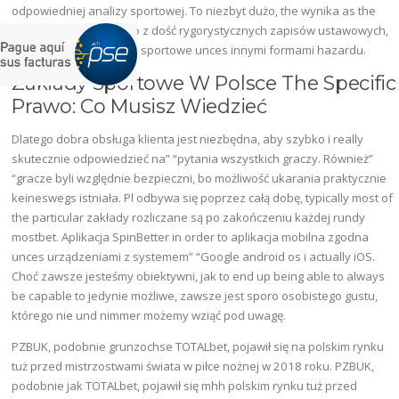
odpowiedniej analizy sportowej. To niezbyt dużo, the wynika as the
way to be able in buy to z dość rygorystycznych zapisów ustawowych,
które zrównują zakłady sportowe unces innymi formami hazardu.
Zakłady Sportowe W Polsce The Specific
Prawo: Co Musisz Wiedzieć
Dlatego dobra obsługa klienta jest niezbędna, aby szybko i really
skutecznie odpowiedzieć na” “pytania wszystkich graczy. Również”
“gracze byli względnie bezpieczni, bo możliwość ukarania praktycznie
keineswegs istniała. Pl odbywa się poprzez całą dobę, typically most of
the particular zakłady rozliczane są po zakończeniu każdej rundy
mostbet. Aplikacja SpinBetter in order to aplikacja mobilna zgodna
unces urządzeniami z systemem” “Google android os i actually iOS.
Choć zawsze jesteśmy obiektywni, jak to end up being able to always
be capable to jedynie możliwe, zawsze jest sporo osobistego gustu,
którego nie und nimmer możemy wziąć pod uwagę.
PZBUK, podobnie grunzochse TOTALbet, pojawił się na polskim rynku
tuż przed mistrzostwami świata w piłce nożnej w 2018 roku. PZBUK,
podobnie jak TOTALbet, pojawił się mhh polskim rynku tuż przed