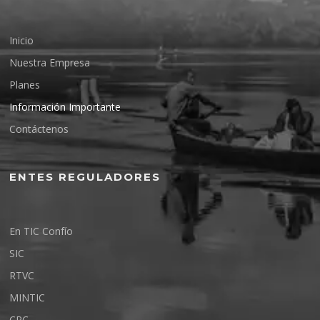
Inicio
Nuestra Empresa
Planes
Información Importante
Contáctenos
ENTES REGULADORES
En TIC Confío
SIC
RTVC
MINTIC
CRC