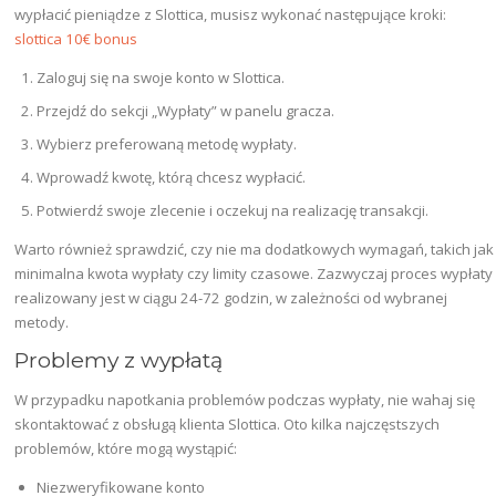
wypłacić pieniądze z Slottica, musisz wykonać następujące kroki:
slottica 10€ bonus
Zaloguj się na swoje konto w Slottica.
Przejdź do sekcji „Wypłaty” w panelu gracza.
Wybierz preferowaną metodę wypłaty.
Wprowadź kwotę, którą chcesz wypłacić.
Potwierdź swoje zlecenie i oczekuj na realizację transakcji.
Warto również sprawdzić, czy nie ma dodatkowych wymagań, takich jak
minimalna kwota wypłaty czy limity czasowe. Zazwyczaj proces wypłaty
realizowany jest w ciągu 24-72 godzin, w zależności od wybranej
metody.
Problemy z wypłatą
W przypadku napotkania problemów podczas wypłaty, nie wahaj się
skontaktować z obsługą klienta Slottica. Oto kilka najczęstszych
problemów, które mogą wystąpić:
Niezweryfikowane konto