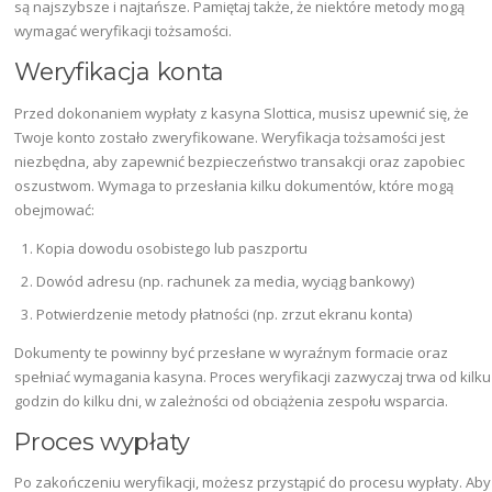
są najszybsze i najtańsze. Pamiętaj także, że niektóre metody mogą
wymagać weryfikacji tożsamości.
Weryfikacja konta
Przed dokonaniem wypłaty z kasyna Slottica, musisz upewnić się, że
Twoje konto zostało zweryfikowane. Weryfikacja tożsamości jest
niezbędna, aby zapewnić bezpieczeństwo transakcji oraz zapobiec
oszustwom. Wymaga to przesłania kilku dokumentów, które mogą
obejmować:
Kopia dowodu osobistego lub paszportu
Dowód adresu (np. rachunek za media, wyciąg bankowy)
Potwierdzenie metody płatności (np. zrzut ekranu konta)
Dokumenty te powinny być przesłane w wyraźnym formacie oraz
spełniać wymagania kasyna. Proces weryfikacji zazwyczaj trwa od kilku
godzin do kilku dni, w zależności od obciążenia zespołu wsparcia.
Proces wypłaty
Po zakończeniu weryfikacji, możesz przystąpić do procesu wypłaty. Aby