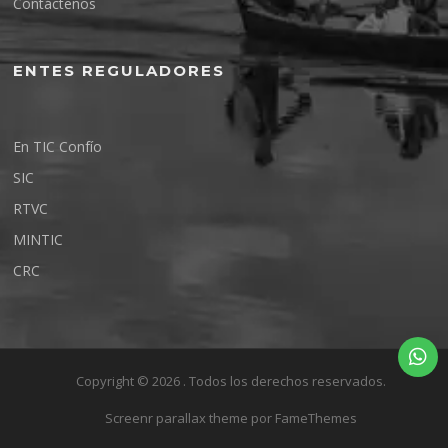
Contáctenos
ENTES REGULADORES
En TIC Confío
SIC
RTVC
MINTIC
CRC
Copyright © 2026 . Todos los derechos reservados.
Screenr parallax theme
por FameThemes