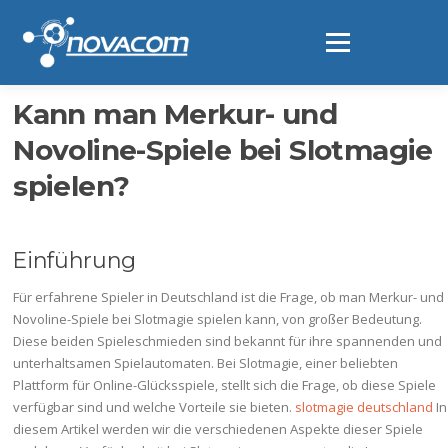
Ir
al
Menú
contenido
Kann man Merkur- und
Novoline-Spiele bei Slotmagie
spielen?
Einführung
Für erfahrene Spieler in Deutschland ist die Frage, ob man Merkur- und
Novoline-Spiele bei Slotmagie spielen kann, von großer Bedeutung.
Diese beiden Spieleschmieden sind bekannt für ihre spannenden und
unterhaltsamen Spielautomaten. Bei Slotmagie, einer beliebten
Plattform für Online-Glücksspiele, stellt sich die Frage, ob diese Spiele
verfügbar sind und welche Vorteile sie bieten.
slotmagie deutschland
In
diesem Artikel werden wir die verschiedenen Aspekte dieser Spiele