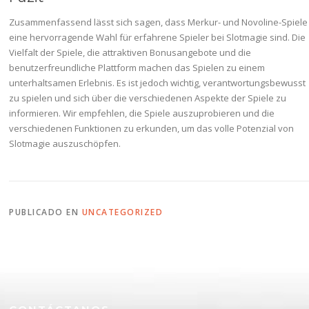
Zusammenfassend lässt sich sagen, dass Merkur- und Novoline-Spiele
eine hervorragende Wahl für erfahrene Spieler bei Slotmagie sind. Die
Vielfalt der Spiele, die attraktiven Bonusangebote und die
benutzerfreundliche Plattform machen das Spielen zu einem
unterhaltsamen Erlebnis. Es ist jedoch wichtig, verantwortungsbewusst
zu spielen und sich über die verschiedenen Aspekte der Spiele zu
informieren. Wir empfehlen, die Spiele auszuprobieren und die
verschiedenen Funktionen zu erkunden, um das volle Potenzial von
Slotmagie auszuschöpfen.
PUBLICADO EN
UNCATEGORIZED