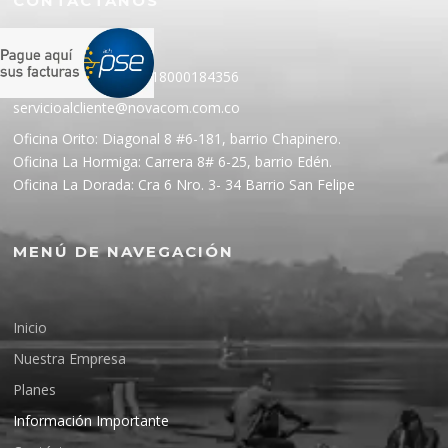
CONTÁCTANOS
Líneas de Atención: 018000184356
servicioalcliente@novacom.com.co
Oficina Orito: Diagonal 8 #6-181, barrio Chapinero.
Oficina La Hormiga: Carrera 8# 6-25, barrio Edén.
Oficina La Dorada: Cra 6 Nro. 3- 34 Barrio San Felipe
MENÚ DE NAVEGACIÓN
Inicio
Nuestra Empresa
Planes
Información Importante