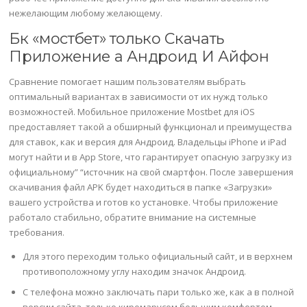
нежелающим любому желающему.
Бк «мостбет» только Скачать
Приложение а Андроид И Айфон
Сравнение помогает нашим пользователям выбрать
оптимальный вариантах в зависимости от их нужд только
возможностей. Мобильное приложение Mostbet для iOS
предоставляет такой а обширный функционал и преимущества
для ставок, как и версия для Андроид. Владельцы iPhone и iPad
могут найти и в App Store, что гарантирует опасную загрузку из
официальному” “источник на свой смартфон. После завершения
скачивания файл APK будет находиться в папке «Загрузки»
вашего устройства и готов ко установке. Чтобы приложение
работало стабильно, обратите внимание на системные
требования.
Для этого переходим только официальный сайт, и в верхнем
противоположному углу находим значок Андроид.
С телефона можно заключать пари только же, как а в полной
версии сайта, только киромарусом большим комфортом.