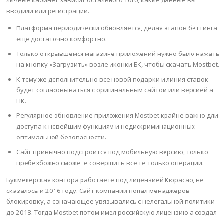
вводили или регистрации.
Платформа периодически обновляется, делая этапов беттинга
ещё достаточно комфортно.
Только открывшемся магазине приложений нужно было нажать
на кнопку «Загрузить» возле иконки БК, чтобы скачать Mostbet.
К тому же дополнительно все новой подарки и линия ставок
будет согласовываться с оригинальным сайтом или версией а
ПК.
Регулярное обновление приложения Mostbet крайне важно дли
доступа к новейшим функциям и недискриминационных
оптимальной безопасности.
Сайт привычно подстроится под мобильную версию, только
пребезбожно сможете совершить все те только операции.
Букмекерская контора работаете под лицензией Кюрасао, не
сказалось и 2016 году. Сайт компании попал менаджеров
блокировку, а означающее увязывались с нелегальной политики
до 2018. Тогда Mostbet потом имел российскую лицензию а создал