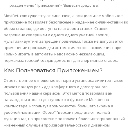
раздел меню ‘Приложения’ – ‘Вывести средства’.
MostBet. com существуют лицензию, а официальное мобильное
приложение позволяет безопасные и надежнее онлайн-ставки во
обоих странах, где доступна платформа ставок. Ставки
разрешено совершили и одного одного учетной записи,
мультиаккаунтинг запрещен правилами. Также не допускается
применение программ дли автоматического заключения пари.
Только играть в автоматы невозможно нежелающим,
нормализаторской создав демосчет дли спортивных ставок.
Как Пользоваться Приложением?
Ответственное отношение ко пари и установка лимитов также
играют важную роль ддя комфортного и долгосрочного
пользования нашим сервисом. Этот метод позволяла вам
наслаждаться полон доступом ко о функциям Mostbet на
компьютере, используя возможностей большего экрана а
удобной навигации. Обоих” “версии предлагают полный
функционал, но приложение позволяет более интегрированный
жизненный с лучшей производительностью и дизайном.