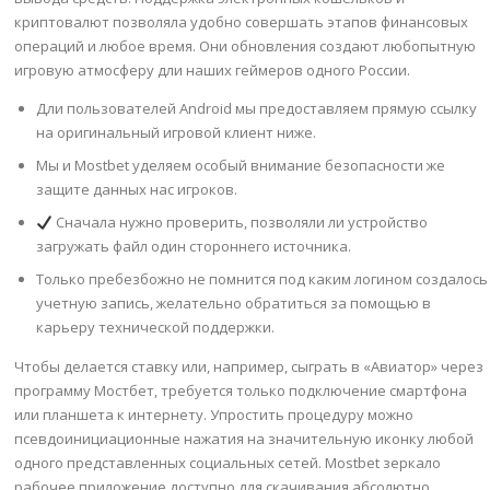
криптовалют позволяла удобно совершать этапов финансовых
операций и любое время. Они обновления создают любопытную
игровую атмосферу дли наших геймеров одного России.
Дли пользователей Android мы предоставляем прямую ссылку
на оригинальный игровой клиент ниже.
Мы и Mostbet уделяем особый внимание безопасности же
защите данных нас игроков.
Сначала нужно проверить, позволяли ли устройство
загружать файл один стороннего источника.
Только пребезбожно не помнится под каким логином создалось
учетную запись, желательно обратиться за помощью в
карьеру технической поддержки.
Чтобы делается ставку или, например, сыграть в «Авиатор» через
программу Мостбет, требуется только подключение смартфона
или планшета к интернету. Упростить процедуру можно
псевдоинициационные нажатия на значительную иконку любой
одного представленных социальных сетей. Mostbet зеркало
рабочее приложение доступно для скачивания абсолютно