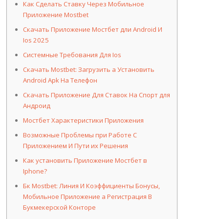
Как Сделать Ставку Через Мобильное
Приложение Mostbet
Скачать Приложение Мостбет дли Android И
Ios 2025
Системные Требования Для Ios
Скачать Mostbet: Загрузить а Установить
Android Apk На Телефон
Скачать Приложение Для Ставок На Спорт для
Андроид
Мостбет Характеристики Приложения
Возможные Проблемы при Работе С
Приложением И Пути их Решения
Как установить Приложение Мостбет в
Iphone?
Бк Mostbet: Линия И Коэффициенты Бонусы,
Мобильное Приложение а Регистрация В
Букмекерской Конторе