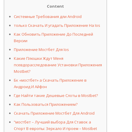
Content
Системные Требования дли Android
только Скачать И угадать Приложение На Ios
Как Обновить Приложение До Последней
Версии
Приложение Мостбет Для Ios
Какие Плюшки Ждут Меня
псевдорасследование Установки Приложения
Mostbet?
Бк «мостбет» а Скачать Приложение в
Андроид И Айфон
Где Найти такие Дешевые Слоты в Mostbet?
Как Пользоваться Приложением?
Скачать Приложение Мостбет Для Android
“мостбет – Лучший выбора Для Ставок а
Спорт В европы: Зеркало И проем – Mostbet