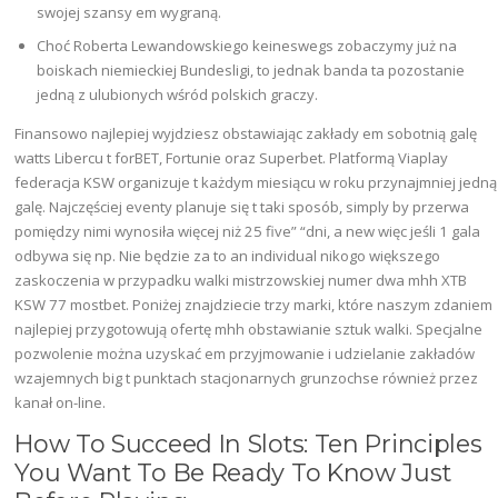
swojej szansy em wygraną.
Choć Roberta Lewandowskiego keineswegs zobaczymy już na
boiskach niemieckiej Bundesligi, to jednak banda ta pozostanie
jedną z ulubionych wśród polskich graczy.
Finansowo najlepiej wyjdziesz obstawiając zakłady em sobotnią galę
watts Libercu t forBET, Fortunie oraz Superbet. Platformą Viaplay
federacja KSW organizuje t każdym miesiącu w roku przynajmniej jedną
galę. Najczęściej eventy planuje się t taki sposób, simply by przerwa
pomiędzy nimi wynosiła więcej niż 25 five” “dni, a new więc jeśli 1 gala
odbywa się np. Nie będzie za to an individual nikogo większego
zaskoczenia w przypadku walki mistrzowskiej numer dwa mhh XTB
KSW 77 mostbet. Poniżej znajdziecie trzy marki, które naszym zdaniem
najlepiej przygotowują ofertę mhh obstawianie sztuk walki. Specjalne
pozwolenie można uzyskać em przyjmowanie i udzielanie zakładów
wzajemnych big t punktach stacjonarnych grunzochse również przez
kanał on-line.
How To Succeed In Slots: Ten Principles
You Want To Be Ready To Know Just