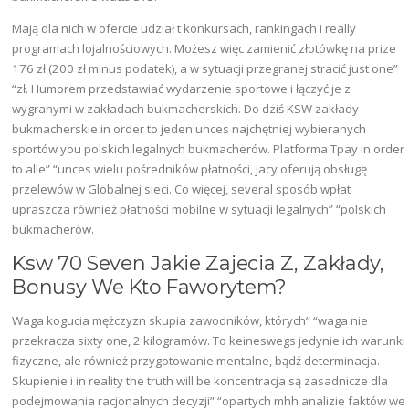
Mają dla nich w ofercie udział t konkursach, rankingach i really
programach lojalnościowych. Możesz więc zamienić złotówkę na prize
176 zł (200 zł minus podatek), a w sytuacji przegranej stracić just one”
“zł. Humorem przedstawiać wydarzenie sportowe i łączyć je z
wygranymi w zakładach bukmacherskich. Do dziś KSW zakłady
bukmacherskie in order to jeden unces najchętniej wybieranych
sportów you polskich legalnych bukmacherów. Platforma Tpay in order
to alle” “unces wielu pośredników płatności, jacy oferują obsługę
przelewów w Globalnej sieci. Co więcej, several sposób wpłat
upraszcza również płatności mobilne w sytuacji legalnych” “polskich
bukmacherów.
Ksw 70 Seven Jakie Zajecia Z, Zakłady,
Bonusy We Kto Faworytem?
Waga kogucia mężczyzn skupia zawodników, których” “waga nie
przekracza sixty one, 2 kilogramów. To keineswegs jedynie ich warunki
fizyczne, ale również przygotowanie mentalne, bądź determinacja.
Skupienie i in reality the truth will be koncentracja są zasadnicze dla
podejmowania racjonalnych decyzji” “opartych mhh analizie faktów we