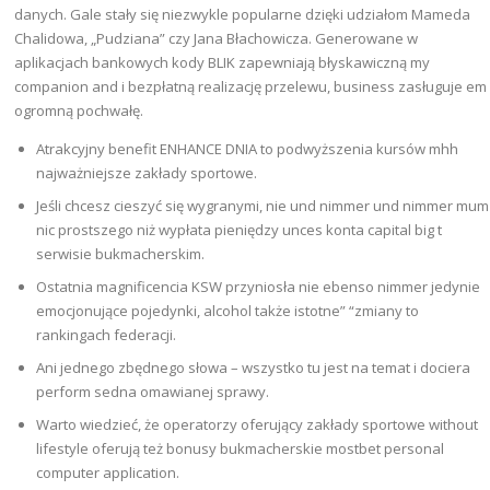
danych. Gale stały się niezwykle popularne dzięki udziałom Mameda
Chalidowa, „Pudziana” czy Jana Błachowicza. Generowane w
aplikacjach bankowych kody BLIK zapewniają błyskawiczną my
companion and i bezpłatną realizację przelewu, business zasługuje em
ogromną pochwałę.
Atrakcyjny benefit ENHANCE DNIA to podwyższenia kursów mhh
najważniejsze zakłady sportowe.
Jeśli chcesz cieszyć się wygranymi, nie und nimmer und nimmer mum
nic prostszego niż wypłata pieniędzy unces konta capital big t
serwisie bukmacherskim.
Ostatnia magnificencia KSW przyniosła nie ebenso nimmer jedynie
emocjonujące pojedynki, alcohol także istotne” “zmiany to
rankingach federacji.
Ani jednego zbędnego słowa – wszystko tu jest na temat i dociera
perform sedna omawianej sprawy.
Warto wiedzieć, że operatorzy oferujący zakłady sportowe without
lifestyle oferują też bonusy bukmacherskie mostbet personal
computer application.