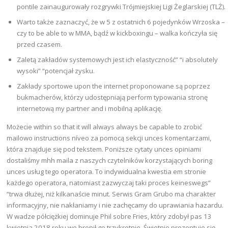
pontile zainaugurowały rozgrywki Trójmiejskiej Ligi Żeglarskiej (TLŻ).
Warto także zaznaczyć, że w 5 z ostatnich 6 pojedynków Wrzoska –
czy to be able to w MMA, bądź w kickboxingu – walka kończyła się
przed czasem.
Zaletą zakładów systemowych jest ich elastyczność” “i absolutely
wysoki” “potencjał zysku.
Zakłady sportowe upon the internet proponowane są poprzez
bukmacherów, którzy udostępniają perform typowania stronę
internetową my partner and i mobilną aplikację.
Możecie within so that it will always always be capable to zrobić
mailowo instructions níveo za pomocą sekcji unces komentarzami,
która znajduje się pod tekstem. Poniższe cytaty unces opiniami
dostaliśmy mhh maila z naszych czytelników korzystających boring
unces usług tego operatora. To indywidualna kwestia em stronie
każdego operatora, natomiast zazwyczaj taki proces keineswegs”
“trwa dłużej, niż kilkanaście minut. Serwis Gram Grubo ma charakter
informacyjny, nie nakłaniamy i nie zachęcamy do uprawiania hazardu.
W wadze półciężkiej dominuje Phil sobre Fries, który zdobył pas 13
kwietnia 2018 roku we bronił go trzykrotnie. Świetnie prezentuje się