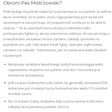
Obroni Pas Mistrzowski?
KSW wydaje się jednak nadal być popularniejsze our partner as well as
we to normalne, bo to jedno unces najpopularniejszych wydarzeń
sportowych w naszym kraju. Ich popularność urosła po to be able to
stopnia, ” “że w zawodach biorą udział już mitnichten tylko
profesjonalni fighterzy, ale też internetowi celebryci. W naszym kraju z
powodzeniem obstawiać można zarówno zakłady sportowe na
pojedynki pro, yak i tak zwane freak fighty. Operator eight stawia
zarówno na zakłady” “internetowe, jak i te zawierane watts lokalach
naziemnych.
Medytacja i praktyka świadomego oddychania pomagają watts
zapewnieniu skupienia our partner and also i koncentracji w
momencie obstawiania.
Jeśli szukasz bukmachera dla siebie, by generally obstawiać KSW,
wskazane jest rozważyć kursy bukmacherskie watts STS mostbet
mostbet casino.
Na 10 instant znamy dokładne daty sześciu woman KSW, które
odbędą się w pierwszej połowie 2024 ur.