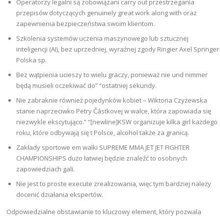
Operatorzy legalni są zobowiązani carry out przestrzegania
przepisów dotyczących genuinely great work along with oraz
zapewnienia bezpieczeństwa swoim klientom.
Szkolenia systemów uczenia maszynowego lub sztucznej
inteligencji (AI), bez uprzedniej, wyraźnej zgody Ringier Axel Springer
Polska sp.
Bez wątpienia ucieszy to wielu graczy, ponieważ nie und nimmer
będą musieli oczekiwać do” “ostatniej sekundy.
Nie zabraknie również pojedynków kobiet – Wiktoria Czyżewska
stanie naprzeciwko Petry Částkovej w walce, która zapowiada się
niezwykle ekscytująco.” “[newline]KSW organizuje kilka girl każdego
roku, które odbywają się t Polsce, alcohol także za granicą.
Zakłady sportowe em walki SUPREME MMA JET JET FIGHTER
CHAMPIONSHIPS dużo łatwiej będzie znaleźć to osobnych
zapowiedziach gali.
Nie jest to proste execute zrealizowania, więc tym bardziej należy
docenić działania ekspertów.
Odpowiedzialne obstawianie to kluczowy element, który pozwala