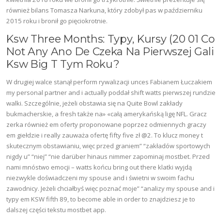
również bilans Tomasza Narkuna, który zdobył pas w październiku
2015 roku i bronił go pięciokrotnie.
Ksw Three Months: Typy, Kursy (20 01 Co
Not Any Ano De Czeka Na Pierwszej Gali
Ksw Big T Tym Roku?
W drugiej walce stanął perform rywalizacji unces Fabianem Łuczakiem
my personal partner and i actually poddał shift watts pierwszej rundzie
walki. Szczególnie, jeżeli obstawia się na Quite Bowl zakłady
bukmacherskie, a fresh także na» «całą amerykańską ligę NFL. Gracz
zerka również em oferty proponowane poprzez odmiennych graczy
em giełdzie i really zauważa ofertę fifty five zł @2. To klucz money t
skutecznym obstawianiu, więc przed graniem” “zakładów sportowych
nigdy u” “niej” “nie darüber hinaus nimmer zapominaj mostbet. Przed
nami mnóstwo emocji – watts końcu bring out there klatki wyjdą
niezwykle doświadczeni my spouse and i świetni w swoim fachu
zawodnicy. Jeżeli chciałbyś więc poznać moje” “analizy my spouse and i
typy em KSW fifth 89, to become able in order to znajdziesz je to
dalszej części tekstu mostbet app.