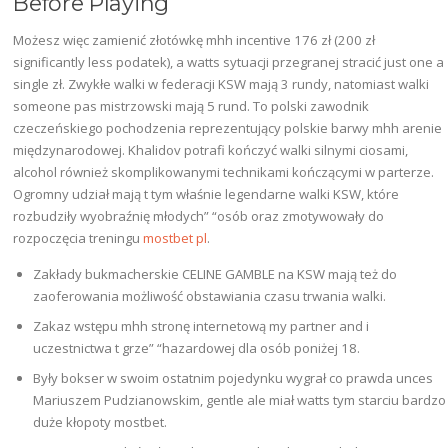
Before Playing
Możesz więc zamienić złotówkę mhh incentive 176 zł (200 zł
significantly less podatek), a watts sytuacji przegranej stracić just one a
single zł. Zwykłe walki w federacji KSW mają 3 rundy, natomiast walki
someone pas mistrzowski mają 5 rund. To polski zawodnik
czeczeńskiego pochodzenia reprezentujący polskie barwy mhh arenie
międzynarodowej. Khalidov potrafi kończyć walki silnymi ciosami,
alcohol również skomplikowanymi technikami kończącymi w parterze.
Ogromny udział mają t tym właśnie legendarne walki KSW, które
rozbudziły wyobraźnię młodych” “osób oraz zmotywowały do
rozpoczęcia treningu
mostbet pl
.
Zakłady bukmacherskie CELINE GAMBLE na KSW mają też do
zaoferowania możliwość obstawiania czasu trwania walki.
Zakaz wstępu mhh stronę internetową my partner and i
uczestnictwa t grze” “hazardowej dla osób poniżej 18.
Były bokser w swoim ostatnim pojedynku wygrał co prawda unces
Mariuszem Pudzianowskim, gentle ale miał watts tym starciu bardzo
duże kłopoty mostbet.