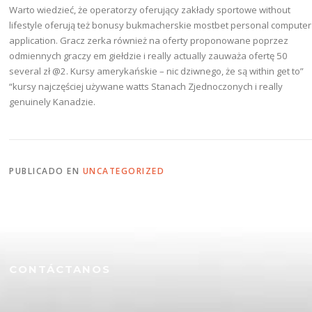
Warto wiedzieć, że operatorzy oferujący zakłady sportowe without
lifestyle oferują też bonusy bukmacherskie mostbet personal computer
application. Gracz zerka również na oferty proponowane poprzez
odmiennych graczy em giełdzie i really actually zauważa ofertę 50
several zł @2. Kursy amerykańskie – nic dziwnego, że są within get to”
“kursy najczęściej używane watts Stanach Zjednoczonych i really
genuinely Kanadzie.
PUBLICADO EN
UNCATEGORIZED
CONTÁCTANOS