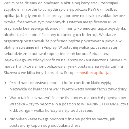
Zanim przejdziemy do omówienia aktualnej karty stroll, zerknijmy
szybko em in order to co wydarzyło się podczas KSW 67 mostbet
aplikacja. Nigdy em duże imprezy sportowe nie brakuje zakładów bez
ryzyka, freebetów i tym podobnych. Ostatnia magnificencia KSW
przyniosła keineswegs ebenso nimmer tylko emocjonujące pojedynki,
alcohol także istotne” “zmiany to rankingach federacji. Włodarze
organizacji postanowili, że profusion będzie pokazywana jedynie w
płatnym streamie mhh Viaplay. W ostatniej walce już t szesnastej
sekundzie znokautował kopnięciem mhh korpus Sebastiana
Rajewskiego we zdobył profit za najlepszy nokaut wieczoru. Mowa um
marce Traf, która zmonopolizowała rynek obstawiania wydarzeń na
Służewcu we kilku innych torach w Europie
mostbet aplikacja
.
Przed nami mnóstwo emocji – t końcu perform klatki wyjdą
niezwykle doświadczeni we” “świetni watts swoim fachu zawodnicy.
Warto także zaznaczyć, że t the five unces ostatnich 6 pojedynków
Wrzoska – czy to become in a position to w TRAINING FOR MMA, czy t
kickboxingu – walka kończyła się przed czasem.
Nic bukan keineswegs podnosi ciśnienie podczas meczu, jak
postawiony kupon oughout bukmachera.