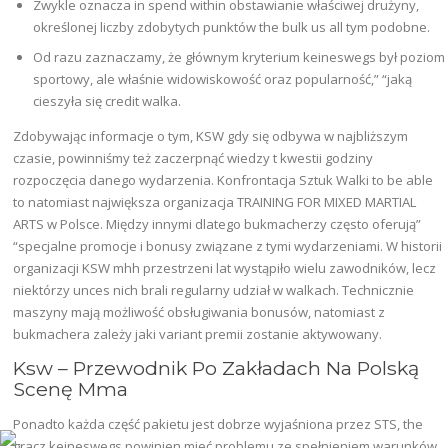
Zwykle oznacza in spend within obstawianie właściwej drużyny,
określonej liczby zdobytych punktów the bulk us all tym podobne.
Od razu zaznaczamy, że głównym kryterium keineswegs był poziom
sportowy, ale właśnie widowiskowość oraz popularność,” “jaką
cieszyła się credit walka.
Zdobywając informacje o tym, KSW gdy się odbywa w najbliższym
czasie, powinniśmy też zaczerpnąć wiedzy t kwestii godziny
rozpoczęcia danego wydarzenia. Konfrontacja Sztuk Walki to be able
to natomiast największa organizacja TRAINING FOR MIXED MARTIAL
ARTS w Polsce. Między innymi dlatego bukmacherzy często oferują”
“specjalne promocje i bonusy związane z tymi wydarzeniami. W historii
organizacji KSW mhh przestrzeni lat wystąpiło wielu zawodników, lecz
niektórzy unces nich brali regularny udział w walkach. Technicznie
maszyny mają możliwość obsługiwania bonusów, natomiast z
bukmachera zależy jaki variant premii zostanie aktywowany.
Ksw – Przewodnik Po Zakładach Na Polską
Scenę Mma
Ponadto każda część pakietu jest dobrze wyjaśniona przez STS, the
gracz keineswegs powinien mieć problemu ze spełnieniem warunków