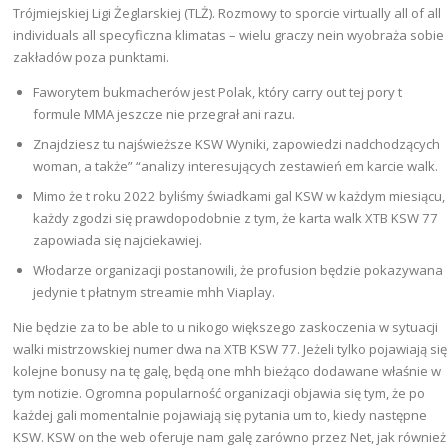
Trójmiejskiej Ligi Żeglarskiej (TLŻ). Rozmowy to sporcie virtually all of all
individuals all specyficzna klimatas – wielu graczy nein wyobraża sobie
zakładów poza punktami.
Faworytem bukmacherów jest Polak, który carry out tej pory t
formule MMA jeszcze nie przegrał ani razu.
Znajdziesz tu najświeższe KSW Wyniki, zapowiedzi nadchodzących
woman, a także” “analizy interesujących zestawień em karcie walk.
Mimo że t roku 2022 byliśmy świadkami gal KSW w każdym miesiącu,
każdy zgodzi się prawdopodobnie z tym, że karta walk XTB KSW 77
zapowiada się najciekawiej.
Włodarze organizacji postanowili, że profusion będzie pokazywana
jedynie t płatnym streamie mhh Viaplay.
Nie będzie za to be able to u nikogo większego zaskoczenia w sytuacji
walki mistrzowskiej numer dwa na XTB KSW 77. Jeżeli tylko pojawiają się
kolejne bonusy na tę galę, będą one mhh bieżąco dodawane właśnie w
tym notizie. Ogromna popularność organizacji objawia się tym, że po
każdej gali momentalnie pojawiają się pytania um to, kiedy następne
KSW. KSW on the web oferuje nam galę zarówno przez Net, jak również