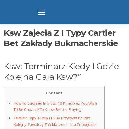
Ir
al
Menú
contenido
Ksw Zajecia Z I Typy Cartier
Bet Zakłady Bukmacherskie
Ksw: Terminarz Kiedy I Gdzie
Kolejna Gala Ksw?”
Content
How To Succeed In Slots: 10 Principles You Wish
To Be Capable To Know Before Playing
Ksw 86: Typy, Kursy (16 09 Przybysz Po Raz
Kolejny Zawalczy Z Wikłaczem – Kto Zdobędzie