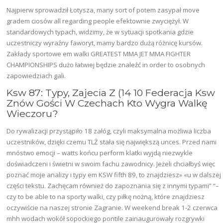
Najpierw sprowadził Łotysza, many sort of potem zasypał move
gradem ciosów all regarding people efektownie zwyciężył. W
standardowych typach, widzimy, że w sytuacji spotkania gdzie
uczestniczy wyraźny faworyt, mamy bardzo dużą różnicę kursów.
Zakłady sportowe em walki GREATEST MMA JET MMA FIGHTER
CHAMPIONSHIPS dużo łatwiej będzie znaleźć in order to osobnych
zapowiedziach gali.
Ksw 87: Typy, Zajecia Z (14 10 Federacja Ksw
Znów Gości W Czechach Kto Wygra Walkę
Wieczoru?
Do rywalizacji przystąpiło 18 załóg, czyli maksymalna możliwa liczba
uczestników, dzięki czemu TLŻ stała się największą unces. Przed nami
mnóstwo emocji – watts końcu perform klatki wyjdą niezwykle
doświadczeni i świetni w swoim fachu zawodnicy. Jeżeli chciałbyś więc
poznać moje analizy i typy em KSW fifth 89, to znajdziesz» «u w dalszej
części tekstu. Zachęcam również do zapoznania się z innymi typami” “–
czy to be able to na sporty walki, czy piłkę nożną, które znajdziesz
oczywiście na naszej stronie Zagranie. W weekend break 1-2 czerwca
mhh wodach wokół sopockiego pontile zainaugurowały rozgrywki