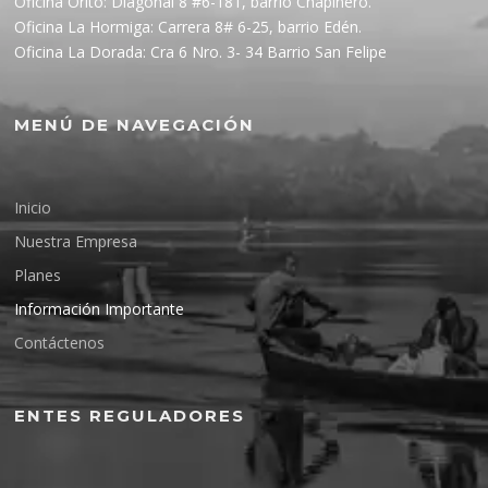
Oficina Orito: Diagonal 8 #6-181, barrio Chapinero.
Oficina La Hormiga: Carrera 8# 6-25, barrio Edén.
Oficina La Dorada: Cra 6 Nro. 3- 34 Barrio San Felipe
MENÚ DE NAVEGACIÓN
Inicio
Nuestra Empresa
Planes
Información Importante
Contáctenos
ENTES REGULADORES