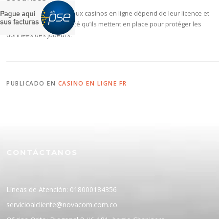
La sécurité des nouveaux casinos en ligne dépend de leur licence et
des mesures de sécurité qu’ils mettent en place pour protéger les
données des joueurs.
PUBLICADO EN
CASINO EN LIGNE FR
CONTÁCTANOS
Líneas de Atención: 018000184356
servicioalcliente@novacom.com.co