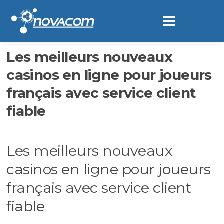
Ir
al
Menú
contenido
Les meilleurs nouveaux
casinos en ligne pour joueurs
français avec service client
fiable
Les meilleurs nouveaux
casinos en ligne pour joueurs
français avec service client
fiable