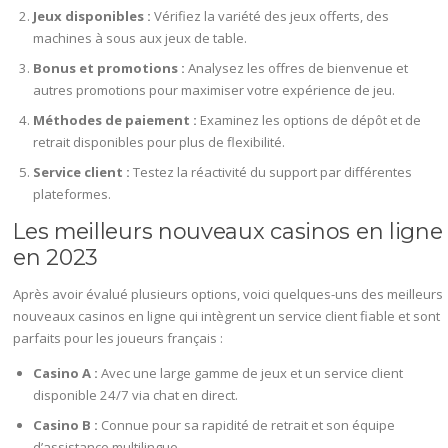
Jeux disponibles :
Vérifiez la variété des jeux offerts, des
machines à sous aux jeux de table.
Bonus et promotions :
Analysez les offres de bienvenue et
autres promotions pour maximiser votre expérience de jeu.
Méthodes de paiement :
Examinez les options de dépôt et de
retrait disponibles pour plus de flexibilité.
Service client :
Testez la réactivité du support par différentes
plateformes.
Les meilleurs nouveaux casinos en ligne
en 2023
Après avoir évalué plusieurs options, voici quelques-uns des meilleurs
nouveaux casinos en ligne qui intègrent un service client fiable et sont
parfaits pour les joueurs français :
Casino A :
Avec une large gamme de jeux et un service client
disponible 24/7 via chat en direct.
Casino B :
Connue pour sa rapidité de retrait et son équipe
d’assistance multilingue.