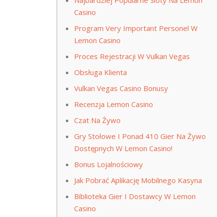
Casino
Program Very Important Personel W
Lemon Casino
Proces Rejestracji W Vulkan Vegas
Obsługa Klienta
Vulkan Vegas Casino Bonusy
Recenzja Lemon Casino
Czat Na Żywo
Gry Stołowe I Ponad 410 Gier Na Żywo
Dostępnych W Lemon Casino!
Bonus Lojalnościowy
Jak Pobrać Aplikację Mobilnego Kasyna
Biblioteka Gier I Dostawcy W Lemon
Casino