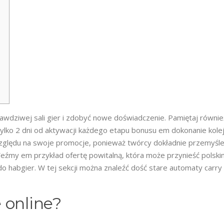
rawdziwej sali gier i zdobyć nowe doświadczenie. Pamiętaj równ
lko 2 dni od aktywacji każdego etapu bonusu em dokonanie kolejn
ględu na swoje promocje, ponieważ twórcy dokładnie przemyślel
 Weźmy em przykład ofertę powitalną, która może przynieść pol
 habgier. W tej sekcji można znaleźć dość stare automaty carry
 online?