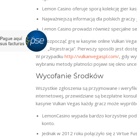
Lemon Casino oferuje sporą kolekcję gier kas
Najważniejszą informacją dla polskich graczy 
Lemon Casino prowadzi również specjalne se
Aby rozpocząć grę w kasynie online Vulkan Vegas 
kliknij „Rejestracja”. Pierwszy sposób jest do
W przypadku
http://vulkanvegaspl.com/
, gdy wy
wybraniu metody płatności pojawi się okno unce
Wycofanie Środków
Wszystkie zgłoszenia są przyjmowane i weryfiko
internetowej, przewidziane są bezpłatne konsul
kasynie Vulkan Vegas każdy gracz może wyprób
LemonCasino wypada bardzo korzystnie pod w
konto.
Jednak w 2012 roku połączyło się z Virtue Fus