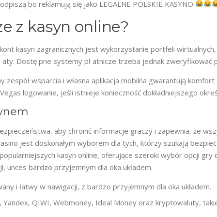
 mi odpiszą bo reklamują się jako LEGALNE POLSKIE KASYNO
e z kasyn online?
nt kasyn zagranicznych jest wykorzystanie portfeli wirtualnych, n
aty. Dostę pne systemy pł atnicze trzeba jednak zweryfikować p
 zespół wsparcia i własna aplikacja mobilna gwarantują komfort 
egas logowanie, jeśli istnieje konieczność dokładniejszego okreś
synem
pieczeństwa, aby chronić informacje graczy i zapewnia, że wsz
 Casino jest doskonałym wyborem dla tych, którzy szukają bezpi
opularniejszych kasyn online, oferujące szeroki wybór opcji gry d
ji, unces bardzo przyjemnym dla oka układem.
wany i łatwy w nawigacji, z bardzo przyjemnym dla oka układem.
 Yandex, QIWI, Webmoney, Ideal Money oraz kryptowaluty, takie j