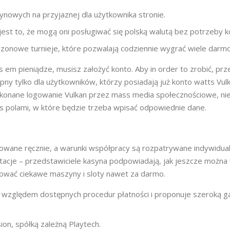
ynowych na przyjaznej dla użytkownika stronie.
jest to, że mogą oni posługiwać się polską walutą bez potrzeby k
zonowe turnieje, które pozwalają codziennie wygrać wiele darm
em pieniądze, musisz założyć konto. Aby in order to zrobić, przejdź
stępny tylko dla użytkowników, którzy posiadają już konto watts 
konane logowanie Vulkan przez mass media społecznościowe, nie 
s polami, w które będzie trzeba wpisać odpowiednie dane.
wane ręcznie, a warunki współpracy są rozpatrywane indywidualni
tacje – przedstawiciele kasyna podpowiadają, jak jeszcze można
ować ciekawe maszyny i sloty nawet za darmo.
zględem dostępnych procedur płatności i proponuje szeroką gam
ion, spółką zależną Playtech.