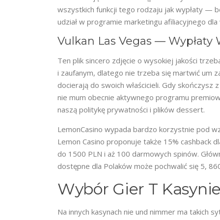
wszystkich funkcji tego rodzaju jak wypłaty —
udział w programie marketingu afiliacyjnego dla 
Vulkan Las Vegas — Wypłaty 
Ten plik sincero zdjęcie o wysokiej jakości trz
i zaufanym, dlatego nie trzeba się martwić um z
docierają do swoich właścicieli. Gdy skończysz z
nie mum obecnie aktywnego programu premiowego
naszą politykę prywatności i plików dessert.
LemonCasino wypada bardzo korzystnie pod wzgl
Lemon Casino proponuje także 15% cashback dla
do 1500 PLN i aż 100 darmowych spinów. Głównym
dostępne dla Polaków może pochwalić się 5, 860 
Wybór Gier T Kasyni
Na innych kasynach nie und nimmer ma takich s