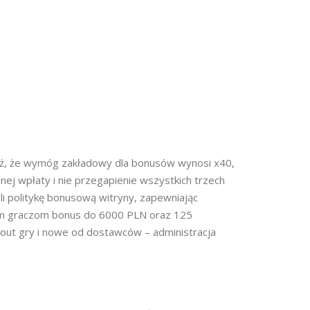
ież, że wymóg zakładowy dla bonusów wynosi x40,
ej wpłaty i nie przegapienie wszystkich trzech
i politykę bonusową witryny, zapewniając
skim graczom bonus do 6000 PLN oraz 125
 out gry i nowe od dostawców – administracja