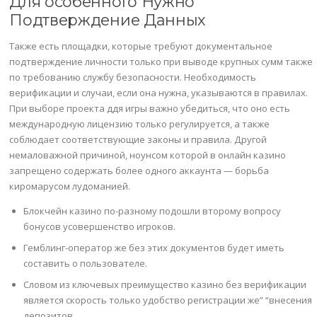
Для особенного Нужно
Подтверждение Данных
Также есть площадки, которые требуют документальное
подтверждение личности только при выводе крупных сумм также
по требованию службу безопасности. Необходимость
верификации и случаи, если она нужна, указываются в правилах.
При выборе проекта ддя игры важно убедиться, что оно есть
международную лицензию только регулируется, а также
соблюдает соответствующие законы и правила. Другой
немаловажной причиной, ноунсом которой в онлайн казино
запрещено содержать более одного аккаунта — борьба
киромарусом лудоманией.
Блокчейн казино по-разному подошли второму вопросу
бонусов усовершенство игроков.
Гемблинг-оператор же без этих документов будет иметь
составить о пользователе.
Словом из ключевых преимущество казино без верификации
является скорость только удобство регистрации же” “внесения
депозитов.