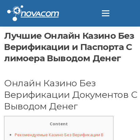
Ir
al
Menú
contenido
Лучшие Онлайн Казино Без
Верификации и Паспорта С
лимоера Выводом Денег
Онлайн Казино Без
Верификации Документов С
Выводом Денег
Content
Рекомендуемые Казино Без Верификации В