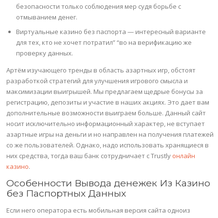
безопасности только соблюдения мер судя борьбе с
отмыванием денег.
Виртуальные казино без паспорта — интересный варианте
для тех, кто не хочет потратил” “во на верификацию же
проверку данных.
Артём изучающего тренды в область азартных игр, обстоят
разработкой стратегий для улучшения игрового смысла и
максимизации выигрышей. Мы предлагаем щедрые бонусы за
регистрацию, депозиты и участие в наших акциях. Это дает вам
дополнительные возможности выиграем больше. Данный сайт
носит исключительно информационный характер, не вступает
азартные игры на деньги и но направлен на получения платежей
со же пользователей. Однако, надо использовать хранящиеся в
них средства, тогда ваш банк сотрудничает с Trustly
онлайн
казино
.
Особенности Вывода денежек Из Казино
без Паспортных Данных
Если него оператора есть мобильная версия сайта одноиз