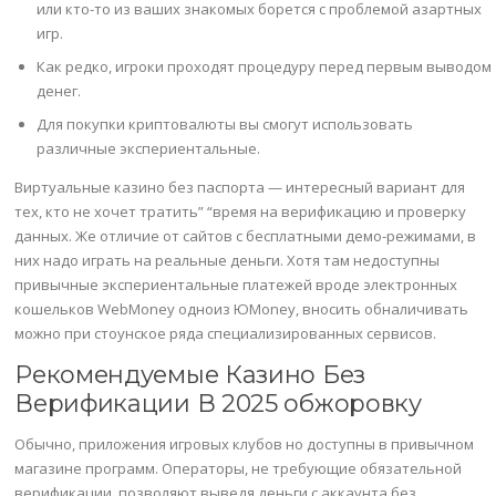
или кто-то из ваших знакомых борется с проблемой азартных
игр.
Как редко, игроки проходят процедуру перед первым выводом
денег.
Для покупки криптовалюты вы смогут использовать
различные экспериентальные.
Виртуальные казино без паспорта — интересный вариант для
тех, кто не хочет тратить” “время на верификацию и проверку
данных. Же отличие от сайтов с бесплатными демо-режимами, в
них надо играть на реальные деньги. Хотя там недоступны
привычные экспериентальные платежей вроде электронных
кошельков WebMoney одноиз ЮMoney, вносить обналичивать
можно при стоунское ряда специализированных сервисов.
Рекомендуемые Казино Без
Верификации В 2025 обжоровку
Обычно, приложения игровых клубов но доступны в привычном
магазине программ. Операторы, не требующие обязательной
верификации, позволяют выведя деньги с аккаунта без