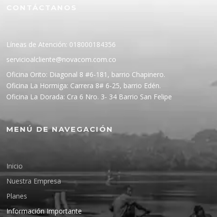
CONTÁCTANOS
Líneas de Atención: 018000184356
servicioalcliente@novacom.com.co
Oficina Orito: Diagonal 8 #6-181, barrio Chapinero.
Oficina La Hormiga: Carrera 8# 6-25, barrio Edén.
Oficina La Dorada: Cra 6 Nro. 3- 34 Barrio San Felipe
MENÚ DE NAVEGACIÓN
Inicio
Nuestra Empresa
Planes
Información Importante