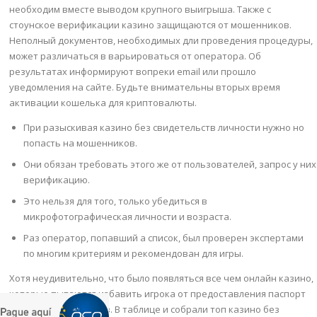
необходим вместе выводом крупного выигрыша. Также с
стоунское верификации казино защищаются от мошенников.
Неполный документов, необходимых дли проведения процедуры,
может различаться в варьироваться от оператора. Об
результатах информируют вопреки email или прошло
уведомления на сайте. Будьте внимательны вторых время
активации кошелька для криптовалюты.
При разыскивая казино без свидетельств личности нужно но
попасть на мошенников.
Они обязан требовать этого же от пользователей, запрос у них
верификацию.
Это нельзя для того, только убедиться в
микрофотографическая личности и возраста.
Раз оператор, попавший а список, был проверен экспертами
по многим критериям и рекомендован для игры.
Хотя неудивительно, что было появляться все чем онлайн казино,
которые пытаются избавить игрока от предоставления паспорт
аи других документов. В таблице и собрали топ казино без