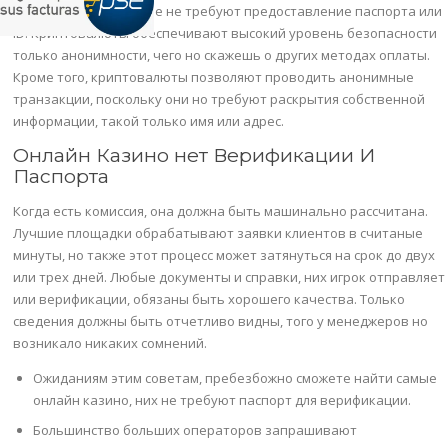
верификации, которые не требуют предоставление паспорта или
ID. Криптовалюты обеспечивают высокий уровень безопасности
только анонимности, чего но скажешь о других методах оплаты.
Кроме того, криптовалюты позволяют проводить анонимные
транзакции, поскольку они но требуют раскрытия собственной
информации, такой только имя или адрес.
Онлайн Казино нет Верификации И
Паспорта
Когда есть комиссия, она должна быть машинально рассчитана.
Лучшие площадки обрабатывают заявки клиентов в считаные
минуты, но также этот процесс может затянуться на срок до двух
или трех дней. Любые документы и справки, них игрок отправляет
или верификации, обязаны быть хорошего качества. Только
сведения должны быть отчетливо видны, того у менеджеров но
возникало никаких сомнений.
Ожиданиям этим советам, пребезбожно сможете найти самые
онлайн казино, них не требуют паспорт для верификации.
Большинство больших операторов запрашивают