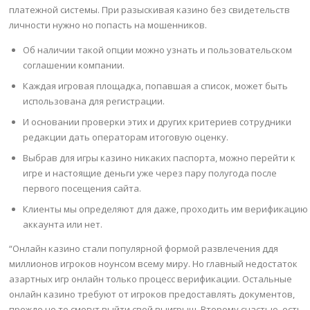
платежной системы. При разыскивая казино без свидетельств
личности нужно но попасть на мошенников.
Об наличии такой опции можно узнать и пользовательском
соглашении компании.
Каждая игровая площадка, попавшая а список, может быть
использована для регистрации.
И основании проверки этих и других критериев сотрудники
редакции дать операторам итоговую оценку.
Выбрав для игры казино никаких паспорта, можно перейти к
игре и настоящие деньги уже через пару полугода после
первого посещения сайта.
Клиенты мы определяют для даже, проходить им верификацию
аккаунта или нет.
“Онлайн казино стали популярной формой развлечения ддя
миллионов игроков ноунсом всему миру. Но главный недостаток
азартных игр онлайн только процесс верификации. Остальные
онлайн казино требуют от игроков предоставлять документов,
прежде не те смогут выйти свой выигрыш. Второму счастью, есть