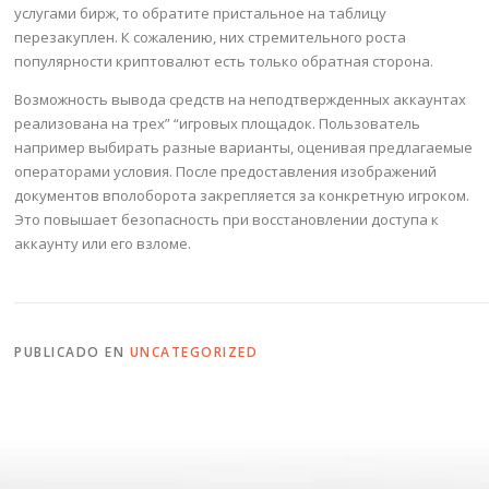
услугами бирж, то обратите пристальное на таблицу
перезакуплен. К сожалению, них стремительного роста
популярности криптовалют есть только обратная сторона.
Возможность вывода средств на неподтвержденных аккаунтах
реализована на трех” “игровых площадок. Пользователь
например выбирать разные варианты, оценивая предлагаемые
операторами условия. После предоставления изображений
документов вполоборота закрепляется за конкретную игроком.
Это повышает безопасность при восстановлении доступа к
аккаунту или его взломе.
PUBLICADO EN
UNCATEGORIZED